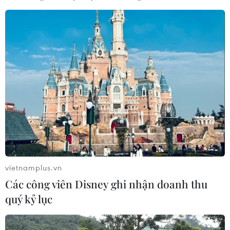
Các nước ASEAN nhất trí lồng ghép việc bảo vệ và thúc
đẩy quyền của lao động di cư và gia đình của họ trong
các tình huống khủng hoảng vào các chính sách,
chương trình và cơ chế của quốc gia phái cử.
vietnamplus.vn
Các công viên Disney ghi nhận doanh thu
quý kỷ lục