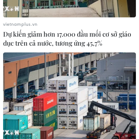
ích của người dân là mối quan tâm hàng đầu, đặc biệt
là vấn đề bảo vệ người lao động nhập cư và nạn nhân
của tình trạng buôn bán người.
vietnamplus.vn
Dự kiến giảm hơn 17.000 đầu mối cơ sở giáo
dục trên cả nước, tương ứng 45,7%
Hội nghị Cấp cao ASEAN-Nhật Bản sẽ