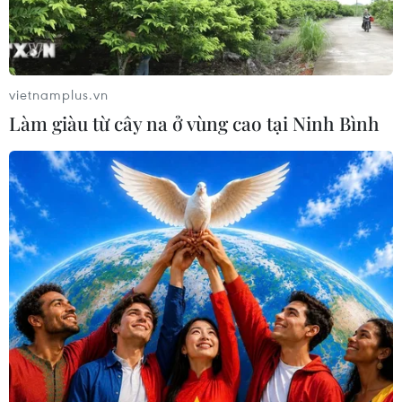
vietnamplus.vn
Làm giàu từ cây na ở vùng cao tại Ninh Bình
Indonesia: Việc thực thi kế hoạch hòa bình
Myanmar không đạt kết quả
11/05/2023 02:12
Tổng thống Joko Widodo khẳng định không có tiến triển
đáng kể trong việc thực hiện thỏa thuận hòa bình năm
điểm mà chính quyền quân sự Myanmar đã nhất trí với
ASEAN cách đây 2 năm.