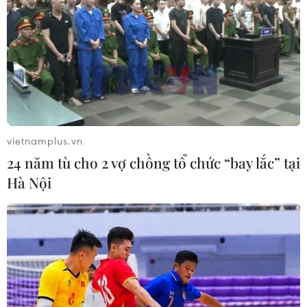
sẵn sàng hỗ trợ Timor Leste hoàn thành các tiêu
chí của lộ trình”./.
(TTXVN/Vietnam+)
vietnamplus.vn
24 năm tù cho 2 vợ chồng tổ chức “bay lắc” tại
Hà Nội
#Hội nghị Cấp cao ASEAN
#lao động nhập cư