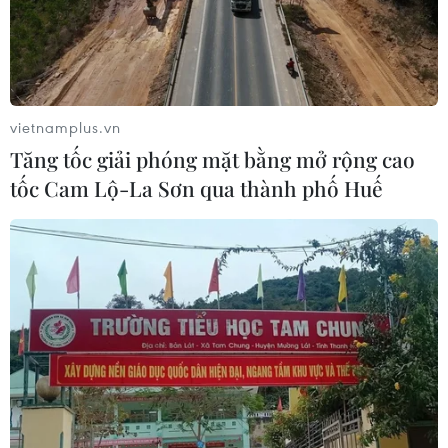
vietnamplus.vn
Tăng tốc giải phóng mặt bằng mở rộng cao
tốc Cam Lộ-La Sơn qua thành phố Huế
Indonesia: Hội nghị Cấp cao ASEAN 42 đạt
được nhiều kết quả nổi bật
11/05/2023 12:56
Các nhà lãnh đạo ASEAN chia sẻ quan điểm rằng lợi