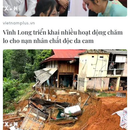
Thường trực Ban Bí thư Trần Cẩm Tú
tiếp Đại sứ Singapore Rajpal Singh
vietnamplus.vn
05/08/2026 14:54
Vĩnh Long triển khai nhiều hoạt động chăm
lo cho nạn nhân chất độc da cam
Thủ tướng Lê Minh Hưng tiếp Bộ
trưởng Quốc phòng Malaysia
05/08/2026 11:31
Tổng Bí thư, Chủ tịch nước Tô Lâm:
Quan hệ Việt Nam-Malaysia ngày
càng phát triển năng động
05/08/2026 10:56