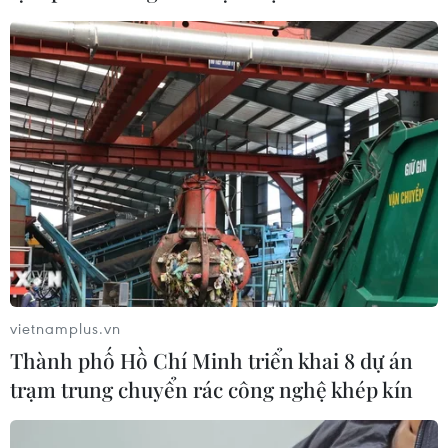
lược toàn diện Việt Nam-Thái Lan
04/08/2026 23:22
Nâng cao nhận thức về vai trò chủ
động, tích cực của Việt Nam trong
ASEAN
04/08/2026 14:09
Việt Nam-Lào đẩy mạnh hợp tác về lý
luận và chính trị
vietnamplus.vn
04/08/2026 13:39
Thành phố Hồ Chí Minh triển khai 8 dự án
trạm trung chuyển rác công nghệ khép kín
Bộ trưởng Bộ Công an Lương Tam