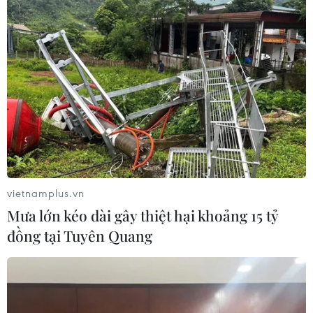
Đại biểu đánh giá cao đề xuất của Việt
Nam tại Hội nghị ASEAN 42
11/05/2023 06:43
Theo Bộ trưởng Bộ Ngoại giao Bùi Thanh Sơn, những
phát biểu của Thủ tướng Phạm Minh Chính đều hướng
tới khởi tạo ý tưởng, khơi dậy tự cường, khơi thông
nguồn lực cho sự phát triển của Cộng đồng ASEAN.
vietnamplus.vn
Mưa lớn kéo dài gây thiệt hại khoảng 15 tỷ
đồng tại Tuyên Quang