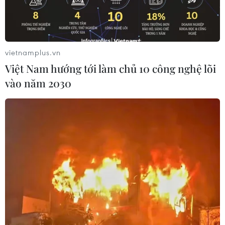
vietnamplus.vn
Việt Nam hướng tới làm chủ 10 công nghệ lõi
vào năm 2030
Thủ tướng Phạm Minh Chính cùng các lãnh đạo ASEAN chụp
ảnh chung. (Ảnh: Dương Giang-TTXVN)
Tư lệnh Lực lượng Phòng vệ Indonesia (TNI),
Đô đốc Yudo Margono tuyên bố rằng Hội nghị
Cấp cao ASEAN lần thứ 42 tại Labuan Bajo, Tây
Manggarai, Đông Nusa Tenggara, đã được tổ