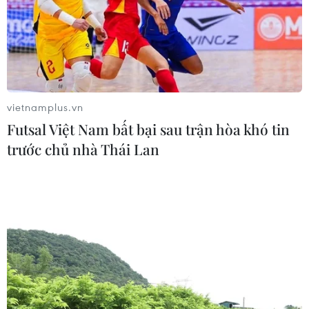
#ôtô điện
#khủng bố
Indonesia
Theo dõi VietnamPlus
vietnamplus.vn
Futsal Việt Nam bất bại sau trận hòa khó tin
trước chủ nhà Thái Lan
TIN LIÊN QUAN