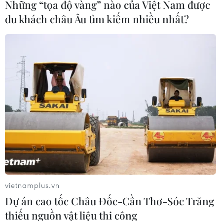
Những “tọa độ vàng” nào của Việt Nam được
cũng như hưởng lợi từ sự phát triển.
du khách châu Âu tìm kiếm nhiều nhất?
Các nhà lãnh đạo ASEAN điều chỉnh chính
vietnamplus.vn
Dự án cao tốc Châu Đốc-Cần Thơ-Sóc Trăng
sách hỗ trợ lao động di cư
thiếu nguồn vật liệu thi công
11/05/2023 04:38