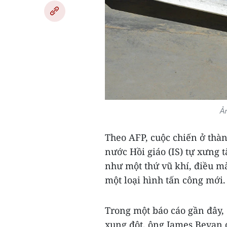
Ản
Theo AFP, cuộc chiến ở thà
nước Hồi giáo (IS) tự xưng 
như một thứ vũ khí, điều m
một loại hình tấn công mới.
Trong một báo cáo gần đây, 
xung đột, ông James Bevan c