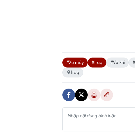
#Xe máy
#Iraq
#Vũ khí
#
Iraq