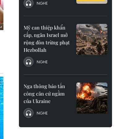
NGHE
Mỹ can thiệp khẩn
cấp, ngăn Israel mở
rộng đòn trừng phạt
Hezbollah
NGHE
Nga thông báo tấn
công căn cứ ngầm
của Ukraine
NGHE