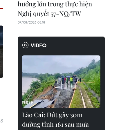
hướng lớn trong thực hiện
Nghị quyết 57-NQ/TW
07/08/2026 08:18
VIDEO
Lào Cai: Đứt gãy 30m
hố
đường tỉnh 161 sau mưa