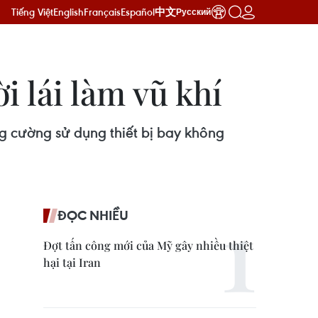
Tiếng Việt
English
Français
Español
中文
Русский
i lái làm vũ khí
g cường sử dụng thiết bị bay không
ĐỌC NHIỀU
Đợt tấn công mới của Mỹ gây nhiều thiệt
hại tại Iran