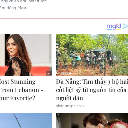
 đẩy chiến đấu như trước
iếm đóng Mosul.