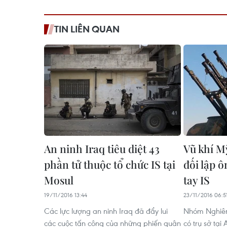
TIN LIÊN QUAN
An ninh Iraq tiêu diệt 43
Vũ khí M
phần tử thuộc tổ chức IS tại
đối lập ô
Mosul
tay IS
19/11/2016 13:44
23/11/2016 06:5
Các lực lượng an ninh Iraq đã đẩy lui
Nhóm Nghiên 
các cuộc tấn công của những phiến quân
có trụ sở tại