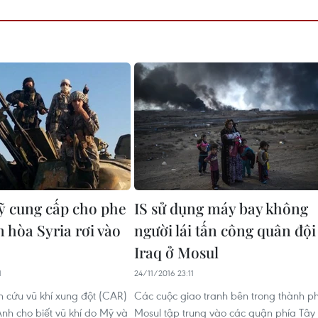
ỹ cung cấp cho phe
IS sử dụng máy bay không
n hòa Syria rơi vào
người lái tấn công quân đội
Iraq ở Mosul
1
24/11/2016 23:11
cứu vũ khí xung đột (CAR)
Các cuộc giao tranh bên trong thành p
 Anh cho biết vũ khí do Mỹ và
Mosul tập trung vào các quận phía Tây