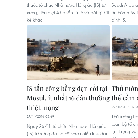
thuộc tổ chức Nhà nước Hồi giáo (IS) tự
Saudi Arabia
xưng, tiêu diệt 43 phần tử IS và bắt giữ 11
ôn hòa ở Syri
kẻ khác.
binh IS.
IS tấn công bằng đạn cối tại
Thủ tướn
Mosul, ít nhất 16 dân thường
thể cầm c
thiệt mạng
29/11/2016 07:5
Thủ tướng Ir
27/11/2016 03:49
toàn bộ tổ ch
Ngày 26/11, tổ chức Nhà nước Hồi giáo
lực lượng vũ 
(IS) tự xưng đã nã cối vào nhiều khu dân