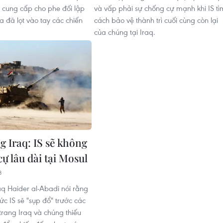
 cung cấp cho phe đối lập
và vấp phải sự chống cự mạnh khi IS tì
a đã lọt vào tay các chiến
cách bảo vệ thành trì cuối cùng còn lại
của chúng tại Iraq.
g Iraq: IS sẽ không
ự lâu dài tại Mosul
8
aq Haider al-Abadi nói rằng
ức IS sẽ "sụp đổ" trước các
trang Iraq và chúng thiếu