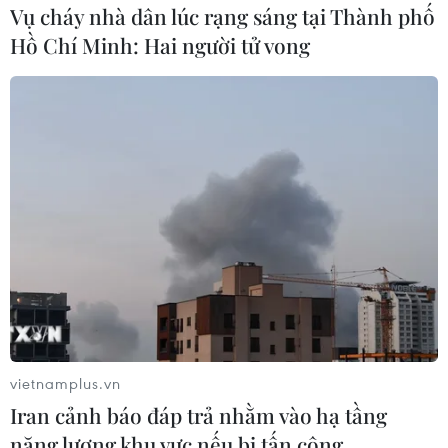
Vụ cháy nhà dân lúc rạng sáng tại Thành phố
#Thiết bị an ninh
#Chiến dịch chống khủng bố
Hồ Chí Minh: Hai người tử vong
#Nhà nước Hồi giáo IS tự xưng
#Khủng bố châu Âu
#Người nhập cư châu Âu
Theo dõi VietnamPlus
TIN LIÊN QUAN
vietnamplus.vn
Iran cảnh báo đáp trả nhằm vào hạ tầng
năng lượng khu vực nếu bị tấn công