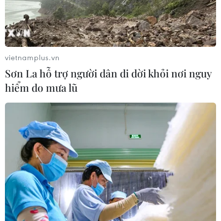
Xem thêm
vietnamplus.vn
Sơn La hỗ trợ người dân di dời khỏi nơi nguy
hiểm do mưa lũ
CƠ QUAN CHỦ QUẢN: THÔNG TẤN XÃ VIỆT NAM
Tổng Biên tập: TRẦN TIẾN DUẨN
Phó Tổng Biên tập: NGUYỄN THỊ TÁM, KHÚC THANH
THỦY
Sở hữu trí tuệ
Quy định sử dụng
RSS
Hỗ trợ
Ngôn ngữ
TTXVN