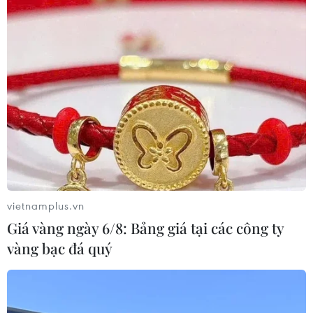
03/08/2026 10:50
Giáo hoàng Leo XIV ban hành Luật
Cơ bản mới của Vatican
03/08/2026 05:32
Tòa án Nga lần đầu phán quyết về
bản quyền đối với sản phẩm do AI tạo
ra
vietnamplus.vn
03/08/2026 04:28
Giá vàng ngày 6/8: Bảng giá tại các công ty
vàng bạc đá quý
Tây Ban Nha nỗ lực khôi phục trật tự
sau cuộc khủng hoảng chưa từng có
03/08/2026 03:55