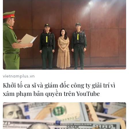
chức khủng bố IS đã đào tạo các chiến binh giả dạng
người tị nạn để tìm cách nhập cảnh vào lãnh thổ các
nước châu Âu.
vietnamplus.vn
Khởi tố ca sĩ và giám đốc công ty giải trí vì
xâm phạm bản quyền trên YouTube
Hà Lan lo ngại làn sóng các tay súng thánh