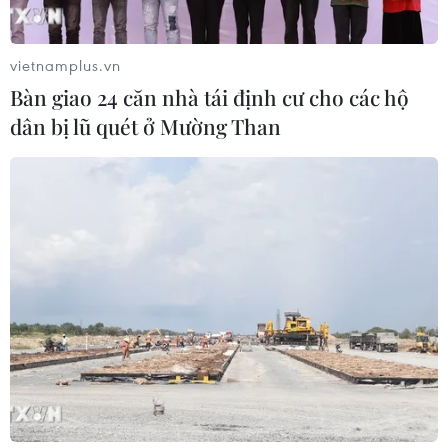
hướng do vật thể bay gần đường
băng
vietnamplus.vn
05/08/2026 10:54
Bàn giao 24 căn nhà tái định cư cho các hộ
dân bị lũ quét ở Mường Than
Dự luật trừng phạt Nga của
Mỹ có thể khiến châu Âu chịu tác
động ngược
05/08/2026 04:58
EU tuyên bố vượt qua “phép thử” an
ninh biên giới sau khủng hoảng
Ceuta
05/08/2026 00:37
Nga và Ukraine tiếp tục tấn