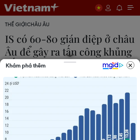
THẾ GIỚI
CHÂU ÂU
IS có 60-80 gián điệp ở châu
Âu để gây ra tấn công khủng
bố
Khám phá thêm
19/11/2016 09:52
Các chuyên gia tình báo ước tính rằng nhóm cực
đoan Nhà nước Hồi giáo (IS) tự xưng đã cài cắm
khoảng 60-80 gián điệp ở châu Âu để gây ra các
vụ tấn công khủng bố.