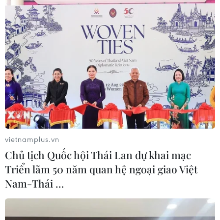
vietnamplus.vn
Chủ tịch Quốc hội Thái Lan dự khai mạc
Tình báo Đức: IS huấn luyện chiến binh
Triển lãm 50 năm quan hệ ngoại giao Việt
giả dạng người tị nạn
Nam-Thái …
14/11/2016 03:09
Dữ liệu từ Cơ quan tình báo liên bang Đức cho biết tổ