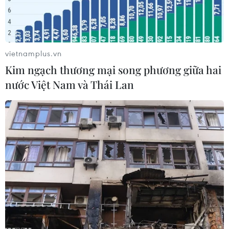
vietnamplus.vn
Kim ngạch thương mại song phương giữa hai
nước Việt Nam và Thái Lan
Lực lượng quân cảnh Hà Lan kiểm soát lối vào sân bay
Rotterdam ngày 17/11. (Nguồn: EPA/TTXVN)
Theo AP, điều phối viên chống khủng bố của Hà
Lan Dick Schoof cho biết các chuyên gia tình
báo ước tính rằng nhóm cực đoan Nhà nước Hồi
giáo (IS) tự xưng đã cài cắm khoảng 60-80 gián