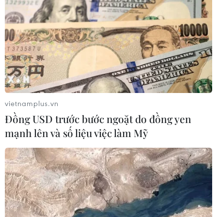
chiến trở về nước
15/11/2016 01:59
Cơ quan chống khủng bố của Hà Lan cảnh báo nếu tổ
chức Nhà nước Hồi giáo (IS) tự xưng bị đánh bại, có thể
sẽ có nhiều tay súng thánh chiến hơn trở về nước.
vietnamplus.vn
Đồng USD trước bước ngoặt do đồng yen
mạnh lên và số liệu việc làm Mỹ