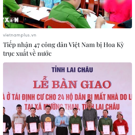
Bất ổn địa chính trị kìm hãm tăng
trưởng Eurozone
05/08/2026 22:59
vietnamplus.vn
Tiếp nhận 47 công dân Việt Nam bị Hoa Kỳ
Tổng thống Nga thay đổi vị
trục xuất về nước
trí các chỉ huy tại mặt trận Ukraine
05/08/2026 15:26
Đâm dao ở trung tâm London, một
nữ nghi phạm bị bắt giữ
05/08/2026 15:07
Nhiều chuyến bay tại Đức chuyển