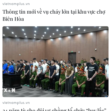
vietnamplus.vn
Thông tin mới về vụ cháy lớn tại khu vực chợ
Biên Hòa
vietnamplus.vn
24 năm tù cho đôi vợ chồng tổ chức “bay lắc”