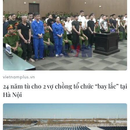
vietnamplus.vn
24 năm tù cho 2 vợ chồng tổ chức “bay lắc” tại
Hà Nội