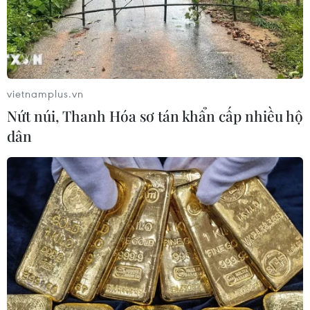
vietnamplus.vn
Nứt núi, Thanh Hóa sơ tán khẩn cấp nhiều hộ
dân