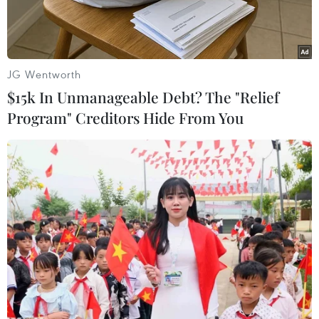
JG Wentworth
$15k In Unmanageable Debt? The "Relief
Program" Creditors Hide From You
Salvatore Coluccio, bố già thuộc băng đảng mafia 'Ndrangheta
bị bắt giữ năm 2009. (Ảnh: AFP)
Bố già Pasquale Bonavota đang mang theo tài
liệu giả thì bị bắt khi đang cầu nguyện trong
một nhà thờ ở Genoa, Italy.