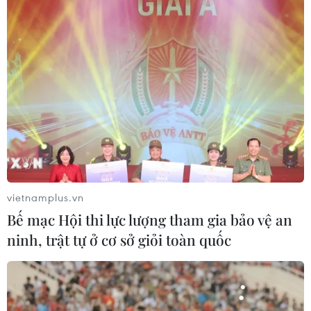
Đức bắt giữ hàng chục đối tượng dính líu
tới tổ chức mafia Ndrangheta
03/05/2023 08:10
Theo một tuyên bố chung của các công tố viên và cảnh
sát, trong số những đối tượng bị bắt có 4 người tại bang
Bavaria, 15 người tại bang North Rhine-Westphalia và 10
người tại bang Rhineland Palatinat
vietnamplus.vn
Bế mạc Hội thi lực lượng tham gia bảo vệ an
ninh, trật tự ở cơ sở giỏi toàn quốc