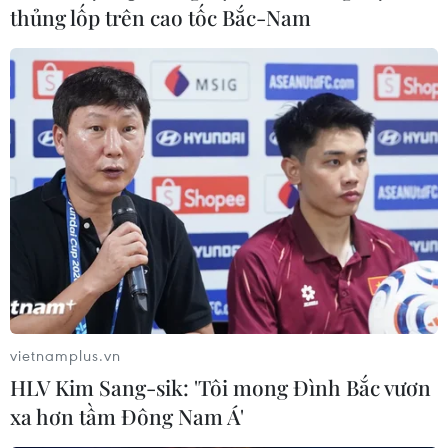
thủng lốp trên cao tốc Bắc-Nam
#'Ndrangheta
#Băng đảng mafia
#Bố già
#Giết người
#Buôn bán ma túy
#Cosa Nostra
Italy
vietnamplus.vn
HLV Kim Sang-sik: 'Tôi mong Đình Bắc vươn
xa hơn tầm Đông Nam Á'
Theo dõi VietnamPlus