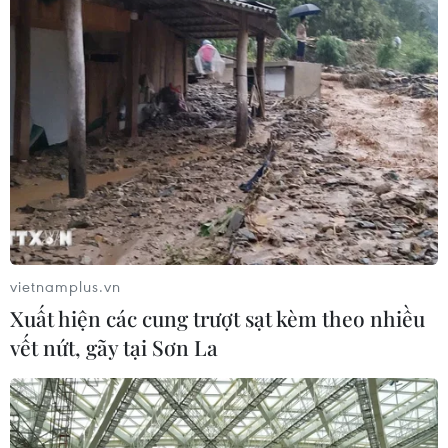
toàn phần từ độ cao 9.000 m
04/08/2026 13:23
Tàu chở hàng của Thổ Nhĩ Kỳ bị tấn
công trên Biển Đen
04/08/2026 05:54
Vì sao Google khiến Mỹ và
vietnamplus.vn
EU đối đầu về chủ quyền số?
Xuất hiện các cung trượt sạt kèm theo nhiều
04/08/2026 04:13
vết nứt, gãy tại Sơn La
Máy bay chở khách nội địa đầu tiên
của Nga hoàn tất chuyến bay thử