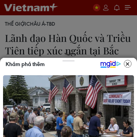
THẾ GIỚI
CHÂU Á-TBD
Lãnh đạo Hàn Quốc và Triều
Tiên tiếp xúc ngắn tại Bắc
Kinh
Khám phá thêm
Trường Giang
04/09/2025 04:22
Chủ tịch Quốc hội Hàn Quốc Woo Won Shik và
nhà lãnh đạo Triều Tiên Kim Jong Un đã có cuộc
tiếp xúc ngắn trước thềm Lễ duyệt binh kỷ niệm 80
năm chiến thắng phátxít của nhân dân thế giới.