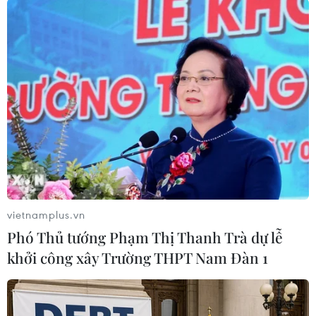
#Hàn Quốc-Triều Tiên
#Chiến thắng phátxít
#Nhà lãnh đạo Triều Tiên
#Chủ tịch Quốc hội Hàn Quốc
vietnamplus.vn
Hàn Quốc
Triều Tiên
Phó Thủ tướng Phạm Thị Thanh Trà dự lễ
khởi công xây Trường THPT Nam Đàn 1
Theo dõi VietnamPlus