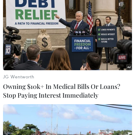
Căng thẳng liên Triều
Hàn Quốc tái khẳng định mục tiêu chung sống
hòa bình với Triều Tiên
Tổng thống Hàn Quốc nhấn mạnh duy trì hòa
bình trên bán đảo Triều Tiên
Hàn Quốc chuyển hướng chính sách, tìm lối mở
JG Wentworth
đối thoại với Triều Tiên
Owning $10k+ In Medical Bills Or Loans?
Hàn Quốc sẽ tiếp tục theo đuổi đối thoại với
Stop Paying Interest Immediately
Triều Tiên
Hàn Quốc đề nghị Trung Quốc hỗ trợ nối lại đối
thoại với Triều Tiên