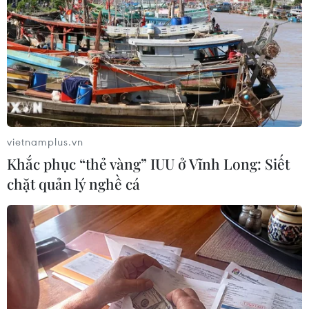
TIN LIÊN QUAN
vietnamplus.vn
Khắc phục “thẻ vàng” IUU ở Vĩnh Long: Siết
chặt quản lý nghề cá