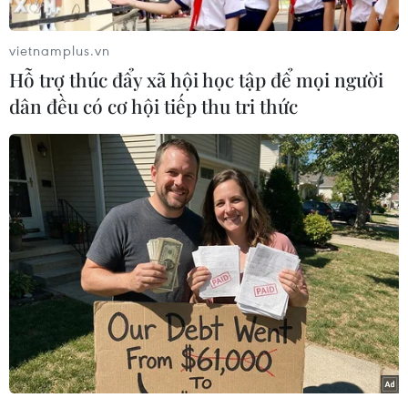
niệm 80 năm chiến thắng phátxít của nhân dân
thế giới tại Quảng trường Thiên An Môn ở Bắc
vietnamplus.vn
Kinh (Trung Quốc) ngày 3/9.
Hỗ trợ thúc đẩy xã hội học tập để mọi người
Phóng viên TTXVN tại Seoul dẫn thông cáo từ
dân đều có cơ hội tiếp thu tri thức
Văn phòng Quốc hội Hàn Quốc cho biết tại cuộc
gặp mặt, Chủ tịch Woo Won Sik nói: “Đã 7 năm
trôi qua kể từ lần gần nhất chúng ta gặp nhau.”
Nhà lãnh đạo Triều Tiên đã đáp lại ngắn gọn
rằng: “Đúng như vậy.”
Hai bên từng gặp nhau lần đầu tiên tại Hội nghị
thượng đỉnh liên Triều ngày 27/4/2018 diễn ra ở
Bàn Môn Điếm, khi ông Woo Won Sik là lãnh
đạo đảng Dân chủ. Khi đó, ông Woo Won Sik
từng chia sẻ về gốc gác gia đình ở Triều Tiên và
bày tỏ mong mỏi đoàn tụ.