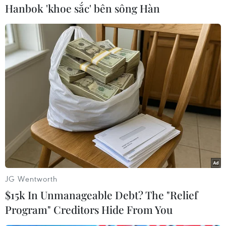
Hanbok 'khoe sắc' bên sông Hàn
Tổng thống Hàn Quốc
công bố kế hoạch 3 giai
đoạn với Triều Tiên
Theo ông Lee Jae Myung, trong
khi duy trì sự phối hợp chặt chẽ
với Mỹ, Hàn Quốc sẽ tích cực theo
đuổi đối thoại liên Triều để thiết
lập các điều kiện cần thiết cho
mục tiêu đối thoại với Triều Tiên.
(TTXVN/Vietnam+)
JG Wentworth
$15k In Unmanageable Debt? The "Relief
Program" Creditors Hide From You