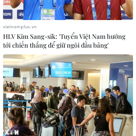
03/08/2026 15:34
vietnamplus.vn
Xem thêm
HLV Kim Sang-sik: 'Tuyển Việt Nam hướng
tới chiến thắng để giữ ngôi đầu bảng'
CƠ QUAN CHỦ QUẢN: THÔNG TẤN XÃ VIỆT NAM
Tổng Biên tập: TRẦN TIẾN DUẨN
Phó Tổng Biên tập: NGUYỄN THỊ TÁM, KHÚC THANH
THỦY
Sở hữu trí tuệ
Quy định sử dụng
RSS
Hỗ trợ