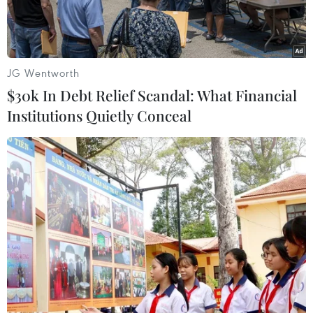
JG Wentworth
$30k In Debt Relief Scandal: What Financial
Institutions Quietly Conceal
Chủ tịch Quốc hội Hàn Quốc Woo Won Shik và nhà lãnh đạo
Triều Tiên Kim Jong Un. (Nguồn: Yonhap)
Chủ tịch Quốc hội Hàn Quốc Woo Won Shik và
nhà lãnh đạo Triều Tiên Kim Jong Un đã có cuộc
tiếp xúc ngắn trước thềm Lễ duyệt binh kỷ