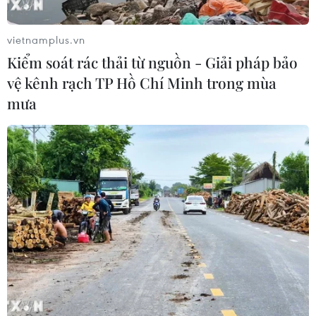
vietnamplus.vn
Kiểm soát rác thải từ nguồn - Giải pháp bảo
vệ kênh rạch TP Hồ Chí Minh trong mùa
mưa
Hàn Quốc đình chỉ Cục trưởng Tác chiến
vì cáo buộc điều UAV sang Triều Tiên
14/08/2025 03:22
Viện dẫn cuộc điều tra đang được nhóm công tố viên
đặc biệt tiến hành, Trung tướng Lee Seung-oh, Cục
trưởng Tác chiến JCS, đã bị tạm ngừng nhiệm vụ từ
ngày 14/8 trong khi chờ quyết định đình chỉ.