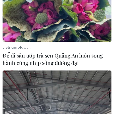
vietnamplus.vn
Để di sản ướp trà sen Quảng An luôn song
TIN CÙNG CHUYÊN MỤC
hành cùng nhịp sống đương đại
Cựu Đại sứ Australia: Tầm nhìn hợp
tác mới cho quan hệ Việt Nam-
Australia
07/08/2026 05:00
Hãng hàng không Air Premia của
Hàn Quốc nối lại đường bay