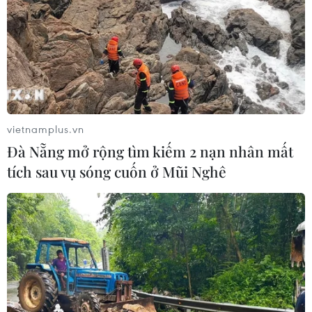
vietnamplus.vn
Đà Nẵng mở rộng tìm kiếm 2 nạn nhân mất
tích sau vụ sóng cuốn ở Mũi Nghê