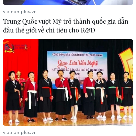
03/08/2026 07:22
vietnamplus.vn
Trung Quốc vượt Mỹ trở thành quốc gia dẫn
đầu thế giới về chi tiêu cho R&D
Tổng thống Mỹ: Các bên đạt bước
tiến hướng tới chấm dứt xung đột với
Iran
03/08/2026 06:24
Xem thêm
CƠ QUAN CHỦ QUẢN: THÔNG TẤN XÃ VIỆT NAM
vietnamplus.vn