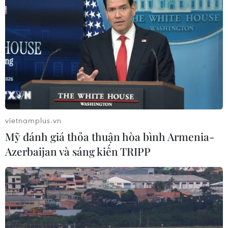
Israel và Liban không đạt tiến triển
trong ngày đàm phán đầu tiên
05/08/2026 15:01
Xung đột tại Trung Đông: Tàu hàng
Ấn Độ bị đánh chìm trên Biển Đỏ
vietnamplus.vn
05/08/2026 04:40
Mỹ đánh giá thỏa thuận hòa bình Armenia-
Azerbaijan và sáng kiến TRIPP
Israel phát triển xét nghiệm máu đơn
giản giúp phát hiện sớm ung thư
phổi
05/08/2026 03:42