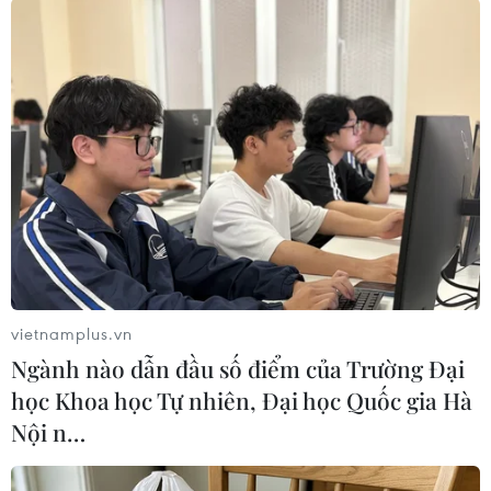
TIN LIÊN QUAN
vietnamplus.vn
Ngành nào dẫn đầu số điểm của Trường Đại
học Khoa học Tự nhiên, Đại học Quốc gia Hà
Căng thẳng vùng Vịnh: Qatar kiện UAE lên
Nội n…
Tòa án Công lý Quốc tế