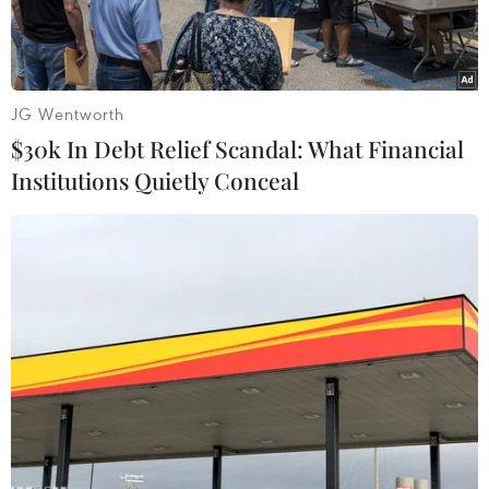
JG Wentworth
$30k In Debt Relief Scandal: What Financial
Institutions Quietly Conceal
Quốc kỳ cùa Qatar (phải) và UAE. (Nguồn: news.com)
Quốc vương Qatar Sheikh Tamim bin Hamad Al-
Thani và Thái tử Abu Dhabi của Các Tiểu vương
quốc Arab thống nhất (UAE) Sheikh Mohammed
bin Zayed al-Nahyan đã có cuộc gặp trong
khuôn khổ một sự kiện chính thức tại Olympic
mùa Đông Bắc Kinh 2022 đang diễn ra tại Trung