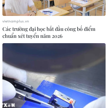
trước khi mở lại Eo biển Hormuz?
03/08/2026 16:12
vietnamplus.vn
Các trường đại học bắt đầu công bố điểm
Iran tuyên bố chưa đạt đủ điều kiện
chuẩn xét tuyển năm 2026
để mở lại eo biển Hormuz
03/08/2026 15:59
Làn sóng người Israel di cư ra nước
ngoài vẫn ở mức kỷ lục
03/08/2026 11:32
Tín hiệu tích cực đối với tiến trình
phục hồi kinh tế của Syria