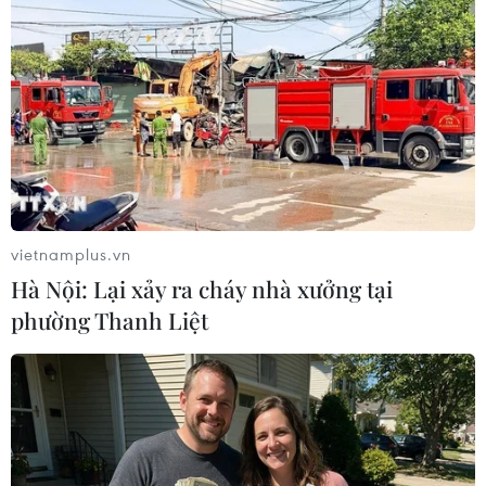
Qatar nhận định về nỗ lực 'phá băng'
khủng hoảng ngoại giao Vùng Vịnh
04/12/2020 15:07
Ngoại trưởng Qatar thông báo có tiến triển trong việc
giải quyết tranh cãi ngoại giao giữa các nước Vùng
Vịnh, Tuy nhiên, ông từ chối dự đoán về triển vọng một
giải pháp toàn diện.
vietnamplus.vn
Hà Nội: Lại xảy ra cháy nhà xưởng tại
phường Thanh Liệt