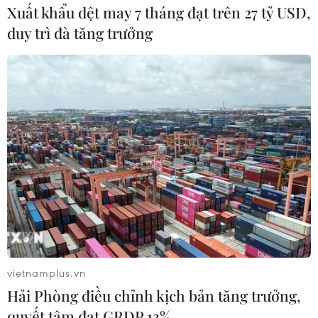
04/11/2021 11:21
Xuất khẩu dệt may 7 tháng đạt trên 27 tỷ USD,
Mối quan hệ giữa Liban với các quốc gia vùng Vịnh
duy trì đà tăng trưởng
đang rạn nứt nghiêm trọng chưa từng có sau các phát
biểu được cho là thiếu thiện chí của Bộ trưởng Thông tin
Liban George Kordahi.
vietnamplus.vn
Hải Phòng điều chỉnh kịch bản tăng trưởng,
quyết tâm đạt GRDP 13%