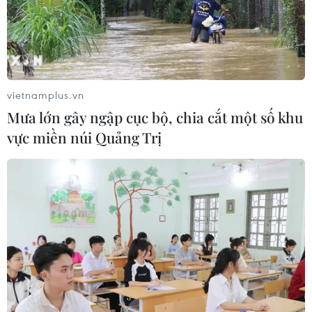
Liban và Israel nối lại đàm phán trực
tiếp về giải giáp Hezbollah
04/08/2026 14:56
vietnamplus.vn
Israel và Hội đồng Hòa bình thảo
Mưa lớn gây ngập cục bộ, chia cắt một số khu
luận giải giáp vũ khí tại Gaza
vực miền núi Quảng Trị
04/08/2026 05:06
Iran đề xuất thành lập liên minh an
ninh giữa các nước Hồi giáo trong
khu vực
04/08/2026 03:21
Iran ra điều kiện gì với Mỹ