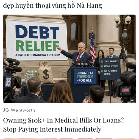
đẹp huyền thoại vùng hồ Nà Hang
#Quốc vương Qatar
#Tranh cãi ngoại giao
#Olympic mùa Đông Bắc Kinh
#Bảo trợ khủng bố
Qatar
UAE
Theo dõi VietnamPlus
JG Wentworth
Owning $10k+ In Medical Bills Or Loans?
Stop Paying Interest Immediately