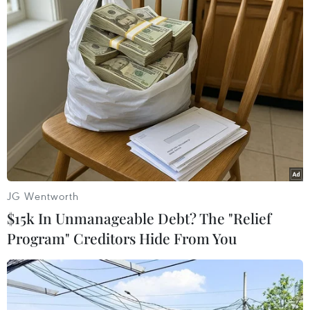
11/06/2018 15:03
Chính phủ Qatar đã kiện UAE lên Tòa án Công lý Quốc
tế vì những hành động mà Qatar cáo buộc đã ảnh
hưởng đến quyền con người của các công dân Qatar.
JG Wentworth
$15k In Unmanageable Debt? The "Relief
Program" Creditors Hide From You