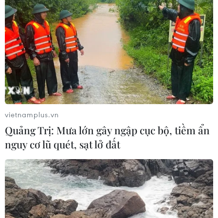
vietnamplus.vn
Quảng Trị: Mưa lớn gây ngập cục bộ, tiềm ẩn
nguy cơ lũ quét, sạt lở đất