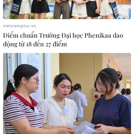
vietnamplus.vn
Điểm chuẩn Trường Đại học Phenikaa dao
động từ 18 đến 27 điểm
Căng thẳng ngoại giao vùng Vịnh: Con
đường chông gai của Liban
31/10/2021 10:33
Những rạn nứt nếu không được giải quyết kịp thời có
thể gây phức tạp thêm tình hình tại Trung Đông và đe
dọa các nỗ lực khôi phục nền kinh tế vốn đã chìm sâu