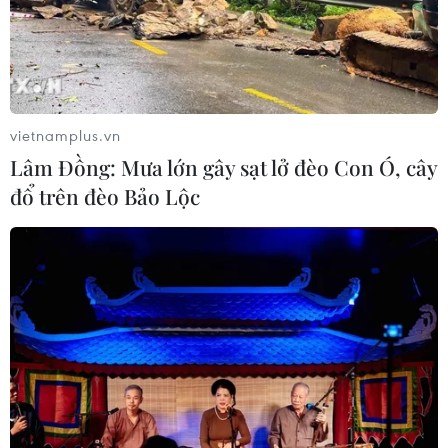
vietnamplus.vn
Lâm Đồng: Mưa lớn gây sạt lở đèo Con Ó, cây
đổ trên đèo Bảo Lộc
TIN CÙNG CHUYÊN MỤC
Iran ra điều kiện yêu cầu Mỹ rút