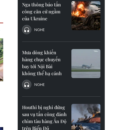
Nga thông báo tấn
công căn cứ ngầm
của Ukraine
NGHE
Mưa dông khiến
hàng chục chuyến
bay tới Nội Bài
không thể hạ cánh
NGHE
Houthi bị nghi đứng
sau vụ tấn công đánh
chìm tàu hàng Ấn Độ
trên Biển Đỏ