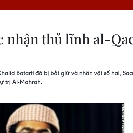
c nhận thủ lĩnh al-Qa
alid Batarfi đã bị bắt giữ và nhân vật số hai, Sa
ự trị Al-Mahrah.