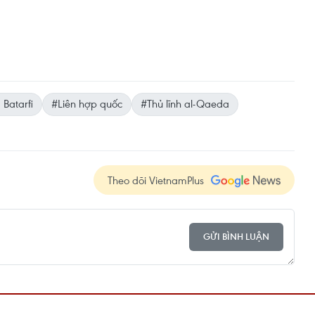
 Batarfi
#Liên hợp quốc
#Thủ lĩnh al-Qaeda
Theo dõi VietnamPlus
GỬI BÌNH LUẬN