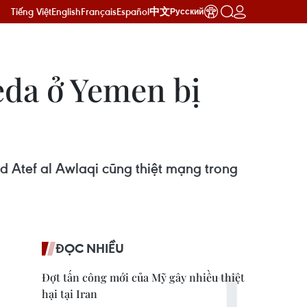
Tiếng Việt
English
Français
Español
中文
Русский
eda ở Yemen bị
ad Atef al Awlaqi cũng thiệt mạng trong
ĐỌC NHIỀU
Đợt tấn công mới của Mỹ gây nhiều thiệt
hại tại Iran