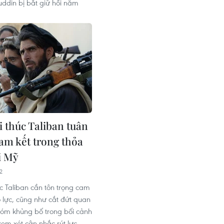
ddin bị bắt giữ hồi năm
 thúc Taliban tuân
cam kết trong thỏa
i Mỹ
2
c Taliban cần tôn trọng cam
 lực, cũng như cắt đứt quan
hóm khủng bố trong bối cảnh
m xét cân nhắc rút lực