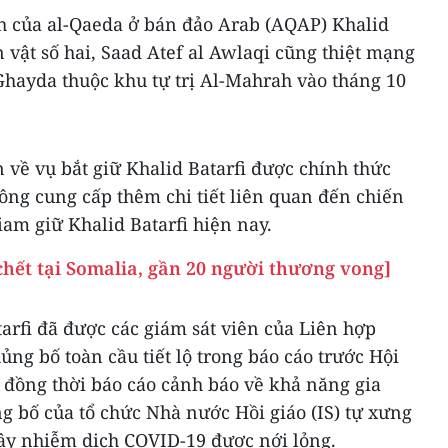
nh của al-Qaeda ở bán đảo Arab (AQAP) Khalid
n vật số hai, Saad Atef al Awlaqi cũng thiệt mạng
Ghayda thuộc khu tự trị Al-Mahrah vào tháng 10
n về vụ bắt giữ Khalid Batarfi được chính thức
ông cung cấp thêm chi tiết liên quan đến chiến
iam giữ Khalid Batarfi hiện nay.
chết tại Somalia, gần 20 người thương vong]
tarfi đã được các giám sát viên của Liên hợp
ủng bố toàn cầu tiết lộ trong báo cáo trước Hội
 đồng thời báo cáo cảnh báo về khả năng gia
g bố của tổ chức Nhà nước Hồi giáo (IS) tự xưng
lây nhiễm dịch COVID-19 được nới lỏng.