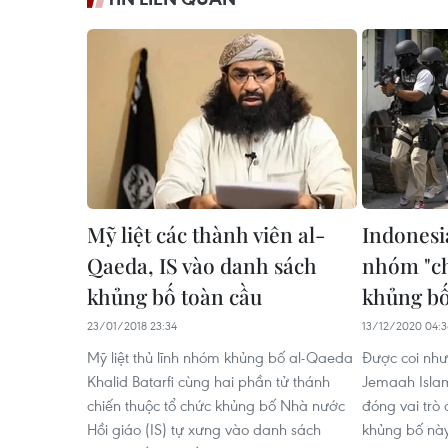
Mỹ liệt các thành viên al-
Indonesia
Qaeda, IS vào danh sách
nhóm "ch
khủng bố toàn cầu
khủng b
23/01/2018 23:34
13/12/2020 04:
Mỹ liệt thủ lĩnh nhóm khủng bố al-Qaeda
Được coi như 
Khalid Batarfi cùng hai phần tử thánh
Jemaah Islam
chiến thuộc tổ chức khủng bố Nhà nước
đóng vai trò 
Hồi giáo (IS) tự xưng vào danh sách
khủng bố này 