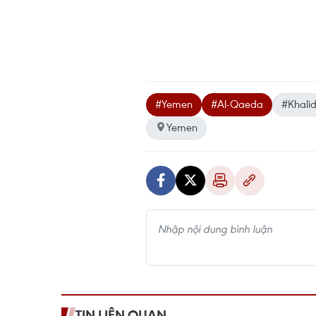
#Yemen
#Al-Qaeda
#Khalid
Yemen
TIN LIÊN QUAN