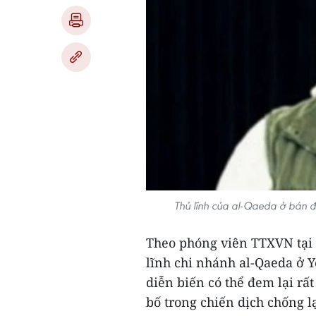
Thủ lĩnh của al-Qaeda ở bán đ
Theo phóng viên TTXVN tại 
lĩnh chi nhánh al-Qaeda ở Y
diễn biến có thể đem lại rấ
bố trong chiến dịch chống l