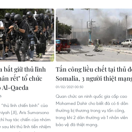
 bắt giữ thủ lĩnh
Tấn công liều chết tại thủ đ
ân rết" tổ chức
Somalia, 3 người thiệt mạn
ố Al-Qaeda
01/02/2021 00:50
Quan chức an ninh quốc gia cấp cao
36
Mohamed Dahir cho biết đã có 6 dân
“thủ lĩnh chiến binh” của
thường bị thương trong vụ tấn công,
iyah (JI), Aris Sumarsono
trong khi 2 dân thường và 1 nhân viên
chỉ huy tác chiến của nhóm
bảo vệ đã thiệt mạng.
sau khi thủ lĩnh tiền nhiệm