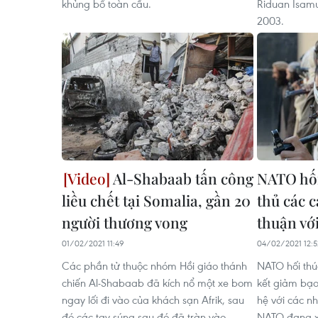
khủng bố toàn cầu.
Riduan Isamu
2003.
Al-Shabaab tấn công
NATO hối
liều chết tại Somalia, gần 20
thủ các 
người thương vong
thuận vớ
01/02/2021 11:49
04/02/2021 12:5
Các phần tử thuộc nhóm Hồi giáo thánh
NATO hối thú
chiến Al-Shabaab đã kích nổ một xe bom
kết giảm bạo
ngay lối đi vào của khách sạn Afrik, sau
hệ với các n
đó các tay súng sau đó đã tràn vào
NATO đang xe