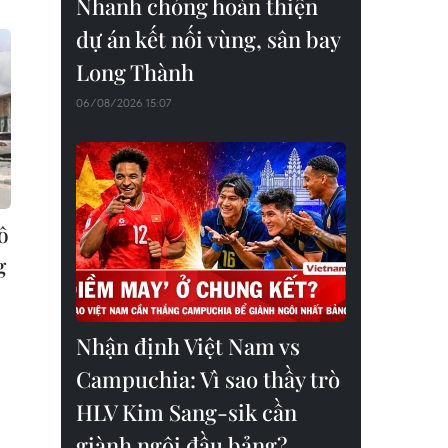
Nhanh chóng hoàn thiện
dự án kết nối vùng, sân bay
Long Thành
06/08/2026 15:07
ô
g
Nhận định Việt Nam vs
Campuchia: Vì sao thầy trò
HLV Kim Sang-sik cần
giành ngôi đầu bảng?