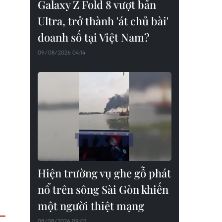
Galaxy Z Fold 8 vượt bản
Ultra, trở thành 'át chủ bài'
doanh số tại Việt Nam?
09/08/2026 04:14
Hiện trường vụ ghe gỗ phát
nổ trên sông Sài Gòn khiến
một người thiệt mạng
08/08/2026 09:03