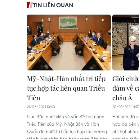
TIN LIÊN QUAN
Mỹ-Nhật-Hàn nhất trí tiếp
Giới chứ
tục hợp tác liên quan Triều
đàm về c
Tiên
châu Á
21/06/2021 13:30
20/07/2021 11:17
Các đặc phái viên về vấn đề hạt nhân
Hai bên đã 
Triều Tiên của Mỹ, Nhật Bản và Hàn
hợp ba bên v
Quốc đã nhất trí tiếp tục hợp tác hướng
phi hạt nhân 
tới phi hạt nhân hóa hoàn toàn Bán đảo
hợp tác chặt 