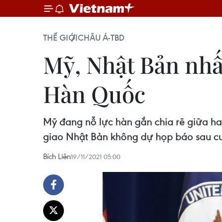
THẾ GIỚI
CHÂU Á-TBD
Mỹ, Nhật Bản nhấ
Hàn Quốc
Mỹ đang nỗ lực hàn gắn chia rẽ giữa h
giao Nhật Bản không dự họp báo sau cu
Bích Liên
19/11/2021 05:00