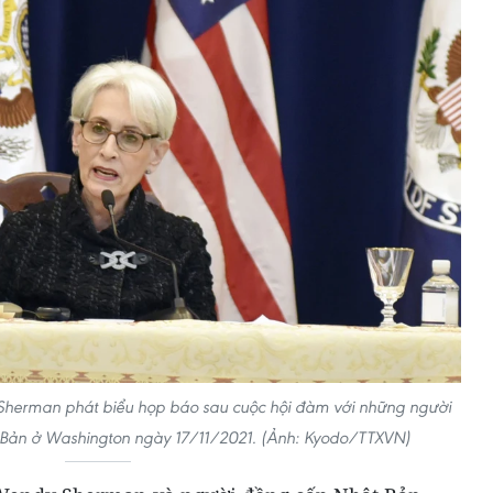
herman phát biểu họp báo sau cuộc hội đàm với những người
Bản ở Washington ngày 17/11/2021. (Ảnh: Kyodo/TTXVN)