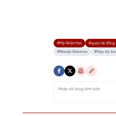
#Mỹ-Nhật-Hàn
#quan hệ đồng
#Wendy Sherman
#Hợp tác ba