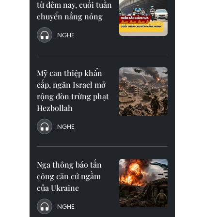
từ đêm nay, cuối tuần
chuyển nắng nóng
NGHE
Mỹ can thiệp khẩn
cấp, ngăn Israel mở
rộng đòn trừng phạt
Hezbollah
NGHE
Nga thông báo tấn
công căn cứ ngầm
của Ukraine
NGHE