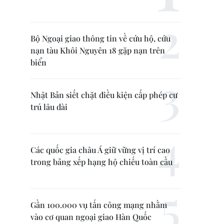
Bộ Ngoại giao thông tin về cứu hộ, cứu
nạn tàu Khôi Nguyên 18 gặp nạn trên
biển
Nhật Bản siết chặt điều kiện cấp phép cư
trú lâu dài
Các quốc gia châu Á giữ vững vị trí cao
trong bảng xếp hạng hộ chiếu toàn cầu
Gần 100.000 vụ tấn công mạng nhằm
vào cơ quan ngoại giao Hàn Quốc