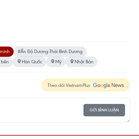
 minh
#Ấn Độ Dương-Thái Bình Dương
 bên
Hàn Quốc
Mỹ
Nhật Bản
Theo dõi VietnamPlus
GỬI BÌNH LUẬN