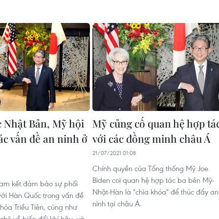
c Nhật Bản, Mỹ hội
Mỹ củng cố quan hệ hợp tá
ác vấn đề an ninh ở
với các đồng minh châu Á
21/07/2021 01:08
Chính quyền của Tổng thống Mỹ Joe
Biden coi quan hệ hợp tác ba bên Mỹ-
cam kết đảm bảo sự phối
Nhật-Hàn là "chìa khóa" để thúc đẩy an
ới Hàn Quốc trong vấn đề
ninh tại châu Á.
hóa Triều Tiên, cũng như
chẽ về biến đổi khí hậu, và