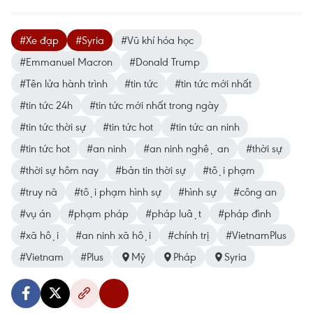
#Xe đạp
#Syria
#Vũ khí hóa học
#Emmanuel Macron
#Donald Trump
#Tên lửa hành trình
#tin tức
#tin tức mới nhất
#tin tức 24h
#tin tức mới nhất trong ngày
#tin tức thời sự
#tin tức hot
#tin tức an ninh
#tin tức hot
#an ninh
#an ninh nghệ an
#thời sự
#thời sự hôm nay
#bản tin thời sự
#tội phạm
#truy nã
#tội phạm hình sự
#hình sự
#công an
#vụ án
#phạm pháp
#pháp luật
#pháp đình
#xã hội
#an ninh xã hội
#chính trị
#VietnamPlus
#Vietnam
#Plus
Mỹ
Pháp
Syria