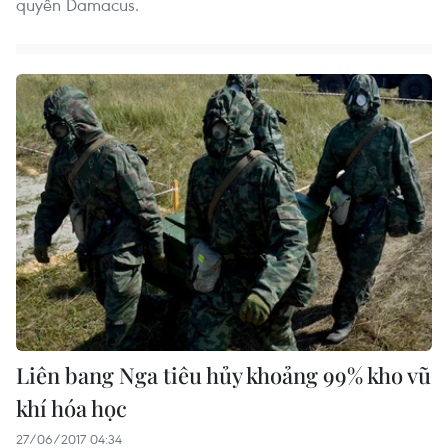
quyền Damacus.
Liên bang Nga tiêu hủy khoảng 99% kho vũ
khí hóa học
27/06/2017 04:34