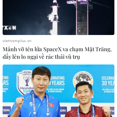
vietnamplus.vn
Mảnh vỡ tên lửa SpaceX va chạm Mặt Trăng,
dấy lên lo ngại về rác thải vũ trụ
Ấn Độ tuyên bố vẫn xúc tiến thương vụ tên
lửa S-400 với Nga
13/07/2018 15:00
Bộ Quốc phòng Ấn Độ thông báo thương vụ tên lửa
phòng không S-400 Triumph với Nga sẽ vẫn được xúc