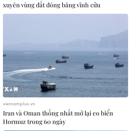
xuyên vùng đất đóng băng vĩnh cửu
#Thiết bị an ninh
#Ấn Độ
#Hệ thống phòng không S-400
#CAATSA
#Bộ Quốc phòng Mỹ
#Mỹ-Ấn Độ
#tin tức
#tin tức mới nhất
#tin tức 24h
vietnamplus.vn
#tin tức mới nhất trong ngày
#tin tức thời sự
Iran và Oman thống nhất mở lại eo biển
Hormuz trong 60 ngày
#tin tức hot
Ấn Độ
Mỹ
Nga