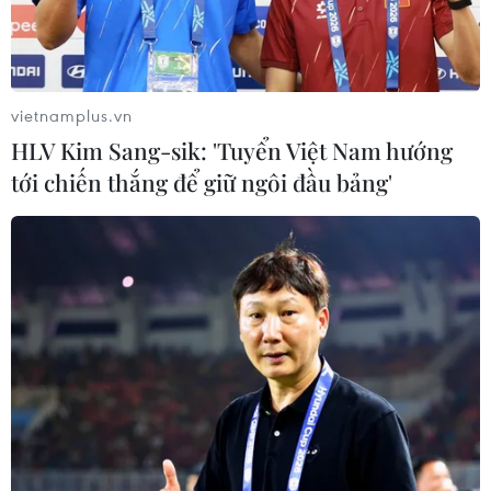
tiến bất chấp những lệnh trừng phạt của Mỹ liên quan
những giao dịch quân sự với Nga.
vietnamplus.vn
HLV Kim Sang-sik: 'Tuyển Việt Nam hướng
tới chiến thắng để giữ ngôi đầu bảng'
Mỹ mở đường cho Ấn Độ tránh lệnh trừng