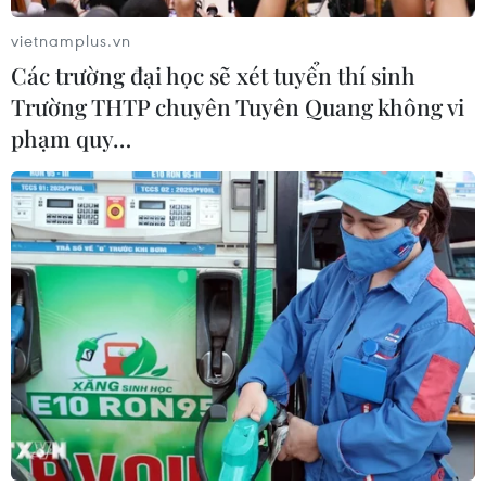
vietnamplus.vn
Các trường đại học sẽ xét tuyển thí sinh
Trường THTP chuyên Tuyên Quang không vi
phạm quy…
CƠ QUAN CHỦ QUẢN: THÔNG TẤN XÃ VIỆT NAM
Tổng Biên tập: TRẦN TIẾN DUẨN
Phó Tổng Biên tập: NGUYỄN THỊ TÁM, KHÚC THANH
THỦY
Sở hữu trí tuệ
Quy định sử dụng
RSS
Hỗ trợ
Ngôn ngữ
TTXVN
Dịch vụ tin
Quảng cáo
Liên hệ