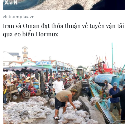
phóng ít nhất 1 tên lửa đạn đạo tầm
ngắn
vietnamplus.vn
06/08/2026 09:41
Iran và Oman đạt thỏa thuận về tuyến vận tải
qua eo biển Hormuz
Quân đội Hàn Quốc thông báo Triều
Tiên phóng vật thể chưa xác định
06/08/2026 08:31
Dấu mốc quan trọng trong quan hệ
Việt Nam-Australia
06/08/2026 08:29
Hàn Quốc tăng cường giải pháp
ngăn chặn đánh bạc trực tuyến trong