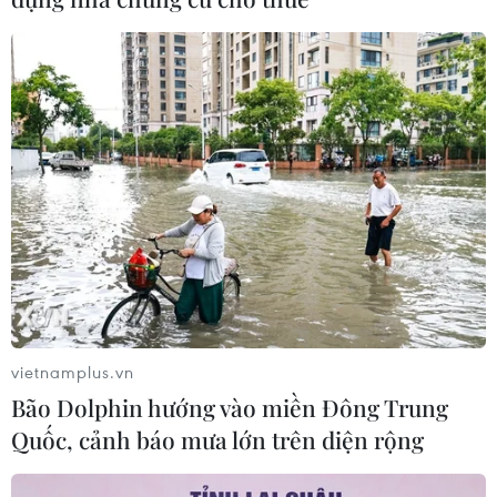
05/08/2026 07:16
Trung Quốc: Cảnh sát Hong Kong,
Macau triệt phá vụ lừa đảo đầu tư
Fun Coffee
05/08/2026 06:41
Afghanistan đối mặt khủng hoảng
lương thực nghiêm trọng do thiếu
hụt viện trợ
05/08/2026 06:41
vietnamplus.vn
Bão Dolphin hướng vào miền Đông Trung
Tổng thống Hàn Quốc nhấn mạnh
Quốc, cảnh báo mưa lớn trên diện rộng
duy trì hòa bình trên bán đảo Triều
Tiên