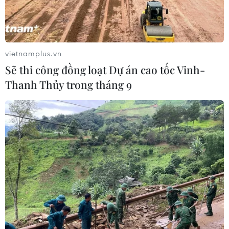
vietnamplus.vn
Sẽ thi công đồng loạt Dự án cao tốc Vinh-
Thanh Thủy trong tháng 9
Hệ thống tên lửa tầm xa S-400 Triumph của Nga. (Nguồn:
AFP/TTXVN)
Ngày 29/8, Bộ Quốc phòng Mỹ cho biết
Washington sẽ thảo luận với Ấn Độ ở “cấp cao
nhất” về khả năng Ấn Độ mua hệ thống phòng
không S-400 của Nga.
Phát biểu tại một hội nghị của Quỹ Carnegie
Endowment vì Hòa bình Quốc tế, Trợ lý Bộ