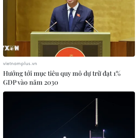
vietnamplus.vn
Nga sẽ cung cấp cho Ấn Độ hệ thống tên
Hướng tới mục tiêu quy mô dự trữ đạt 1%
lửa phòng không S-400
GDP vào năm 2030
30/05/2018 10:14
Việc chính thức ký kết thỏa thuận có thể được công bố
trước cuộc gặp thượng đỉnh giữa Tổng thống Nga
Vladimir Putin và Thủ tướng Ấn Độ Narendra Modi vào
tháng 10 tới.