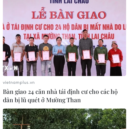
05/08/2026 05:58
Nhật Bản thúc đẩy phát triển lò phản
ứng modul cỡ nhỏ
05/08/2026 04:59
Mỹ mở rộng hỗ trợ Nhật Bản bảo vệ
đồng yen nhằm ổn định kinh tế châu
Á
vietnamplus.vn
05/08/2026 04:26
Bàn giao 24 căn nhà tái định cư cho các hộ
dân bị lũ quét ở Mường Than
Trung Quốc tăng cường trấn áp tội
phạm có tổ chức
04/08/2026 14:24