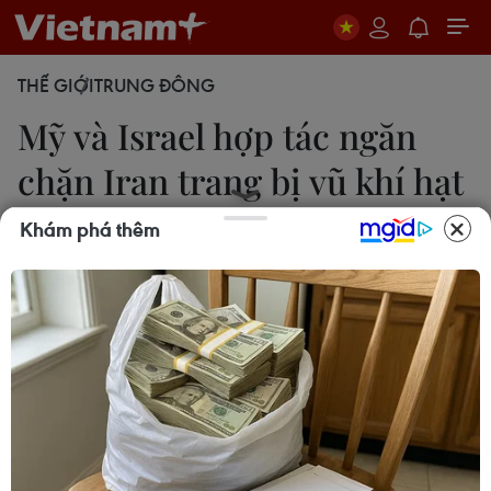
THẾ GIỚI
TRUNG ĐÔNG
Mỹ và Israel hợp tác ngăn
chặn Iran trang bị vũ khí hạt
nhân
Khám phá thêm
Vũ Hội
27/03/2022 09:48
Phát biểu tại họp báo, Ngoại trưởng Israel Yair
Lapid tuyên bố Israel và Mỹ sẽ hợp tác để ngăn
chặn Iran sở hữu vũ khí hạt nhân dù vẫn còn
những bất đồng về thỏa thuận hạt nhân (Iran).