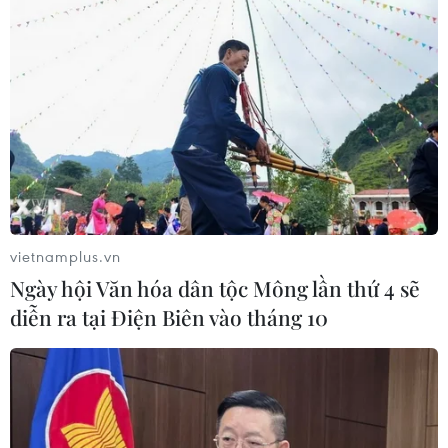
Iran và Oman đạt thỏa thuận về
tuyến vận tải qua eo biển Hormuz
06/08/2026 04:36
Từ hạt nhân đến eo biển
Hormuz: Đòn bẩy chiến lược mới của
Iran
vietnamplus.vn
06/08/2026 04:36
Ngày hội Văn hóa dân tộc Mông lần thứ 4 sẽ
diễn ra tại Điện Biên vào tháng 10
Xung đột Hamas-Israel: Israel chưa
chấp thuận kế hoạch về Dải Gaza
06/08/2026 03:45