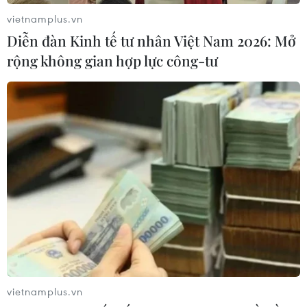
giải quyết và vẫn còn tồn tại hai vấn đề khác, trong đó
vietnamplus.vn
có sự đảm bảo về kinh tế.
Diễn đàn Kinh tế tư nhân Việt Nam 2026: Mở
rộng không gian hợp lực công-tư
Mỹ: Đàm phán hạt nhân Iran tiến triển
vietnamplus.vn
song "còn vấn đề tồn đọng"