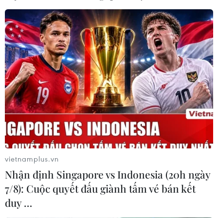
Hy vọng về thỏa thuận hạt nhân Iran đẩy
giá dầu châu Á đi xuống
24/03/2022 10:55
Công ty tư vấn năng lượng JBC Energy nhận định việc
dỡ bỏ các hạn chế xuất khẩu đối với dầu của Iran sẽ
giúp giảm bớt tình trạng thắt chặt nguồn cung trên thị
trường dầu thô thế giới.
vietnamplus.vn
Nhận định Singapore vs Indonesia (20h ngày
7/8): Cuộc quyết đấu giành tấm vé bán kết
duy …