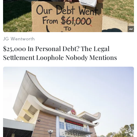
JG Wentworth
$25,000 In Personal Debt? The Legal
Settlement Loophole Nobody Mentions
Đàm phán khôi phục thỏa thuận hạt nhân
Iran: "Bóng đã ở bên sân Mỹ"
16/03/2022 04:41
Ngoại trưởng Iran cho hay, nếu phía Mỹ phản hồi một
số ít vấn đề quan trọng còn tồn tại và không lãng phí
thời gian thêm nữa, các cuộc đàm phán về khôi phục
JCPOA tại Vienna có thể sớm kết thúc.