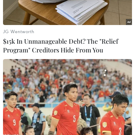
JG Wentworth
$15k In Unmanageable Debt? The "Relief
Program" Creditors Hide From You
Ngoại trưởng Mỹ Antony Blinken (trái) và Ngoại trưởng Israel
Yair Lapid. (Nguồn: timesofisrael)
Tại cuộc họp báo chung sáng 27/3 tại Jerusalem,
Ngoại trưởng Mỹ Antony Blinken và Ngoại
trưởng Israel Yair Lapid cam kết sẽ hợp tác
ngăn chặn Iran phát triển và sở hữu vũ khí hạt