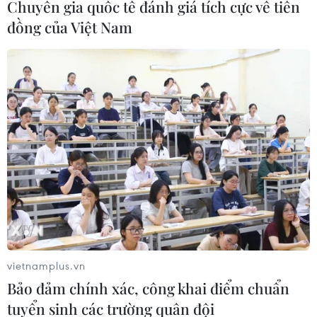
Chuyên gia quốc tế đánh giá tích cực về tiền
24/03/2022 03:35
đồng của Việt Nam
Phát biểu với báo chí, Cố vấn an ninh quốc gia Mỹ nêu
rõ: "Chúng tôi đạt tiến triển trong tiến trình (đàm phán)
vài tuần trước. Nhưng một số vấn đề vẫn còn đó."
vietnamplus.vn
Bảo đảm chính xác, công khai điểm chuẩn
tuyển sinh các trường quân đội