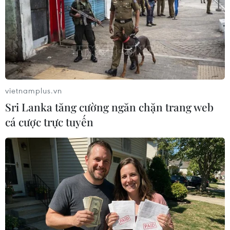
#Thỏa thuận hạt nhân Iran
#Vũ khí hạt nhân
Israel
Mỹ
Theo dõi VietnamPlus
vietnamplus.vn
Sri Lanka tăng cường ngăn chặn trang web
cá cược trực tuyến
TIN LIÊN QUAN