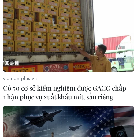
vietnamplus.vn
Có 50 cơ sở kiểm nghiệm được GACC chấp
nhận phục vụ xuất khẩu mít, sầu riêng