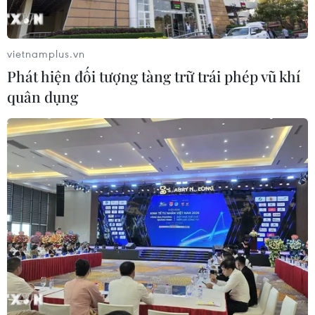
vietnamplus.vn
Phát hiện đối tượng tàng trữ trái phép vũ khí
quân dụng
Iran chỉ rõ 2 vấn đề còn tồn tại với Mỹ
trong đàm phán hạt nhân
17/03/2022 03:02
Ngoại trưởng Iran Abdollahian nêu rõ, Mỹ và Iran có 4
vấn đề thuộc lằn ranh, có hai vấn đề gần như đã được