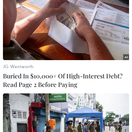
(TTXVN/Vietnam+)
JG Wentworth
Buried In $10,000+ Of High-Interest Debt?
Read Page 2 Before Paying
#Ngoại trưởng Mỹ Antony Blinken
#Ngoại trưởng Israel Yair Lapid