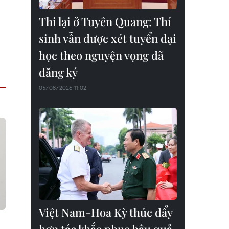
Thi lại ở Tuyên Quang: Thí
sinh vẫn được xét tuyển đại
học theo nguyện vọng đã
đăng ký
05/08/2026 11:02
Việt Nam-Hoa Kỳ thúc đẩy