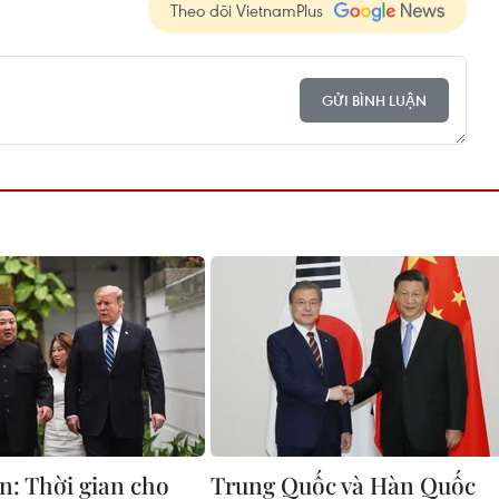
Theo dõi VietnamPlus
GỬI BÌNH LUẬN
n: Thời gian cho
Trung Quốc và Hàn Quốc