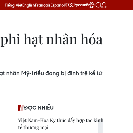
Tiếng Việt
English
Français
Español
中文
Русский
 phi hạt nhân hóa
 nhân Mỹ-Triều đang bị đình trệ kể từ
ĐỌC NHIỀU
Việt Nam-Hoa Kỳ thúc đẩy hợp tác kinh
tế thương mại