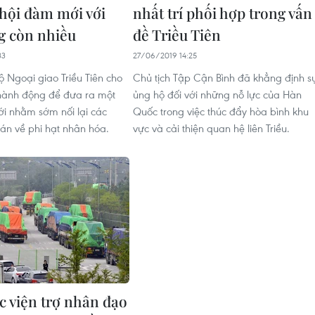
 hội đàm mới với
nhất trí phối hợp trong vấn
g còn nhiều
đề Triều Tiên
33
27/06/2019 14:25
 Ngoại giao Triều Tiên cho
Chủ tịch Tập Cận Bình đã khẳng định s
hành động để đưa ra một
ủng hộ đối với những nỗ lực của Hàn
ới nhằm sớm nối lại các
Quốc trong việc thúc đẩy hòa bình khu
n về phi hạt nhân hóa.
vực và cải thiện quan hệ liên Triều.
 viện trợ nhân đạo