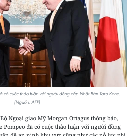
 có cuộc thảo luận với người đồng cấp Nhật Bản Taro Kono.
(Nguồn: AFP)
 Bộ Ngoại giao Mỹ Morgan Ortagus thông báo,
 Pompeo đã có cuộc thảo luận với người đồng
vấn đề an ninh khu vực cũng như các nỗ lực phi