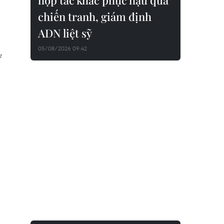
hợp tác khắc phục hậu quả
chiến tranh, giám định
ADN liệt sỹ
05/08/2026 09:42
ự