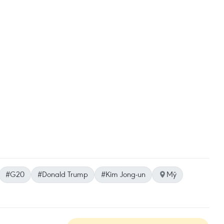
#G20
#Donald Trump
#Kim Jong-un
Mỹ