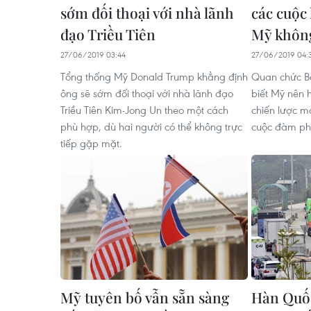
sớm đối thoại với nhà lãnh
các cuộc
đạo Triều Tiên
Mỹ khôn
27/06/2019 03:44
27/06/2019 04:
Tổng thống Mỹ Donald Trump khẳng định
Quan chức Bộ
ông sẽ sớm đối thoại với nhà lãnh đạo
biết Mỹ nên 
Triều Tiên Kim-Jong Un theo một cách
chiến lược m
phù hợp, dù hai người có thể không trực
cuộc đàm phá
tiếp gặp mặt.
Mỹ tuyên bố vẫn sẵn sàng
Hàn Quốc