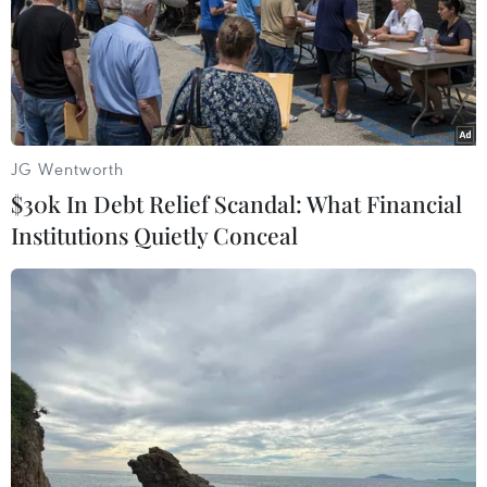
được nhiều người tiêu dùng biết đến, có đầu ra
ổn định, nâng cao thu nhập cho người nuôi ong
trong vùng./.
(TTXVN/Vietnam+)
JG Wentworth
$30k In Debt Relief Scandal: What Financial
Institutions Quietly Conceal