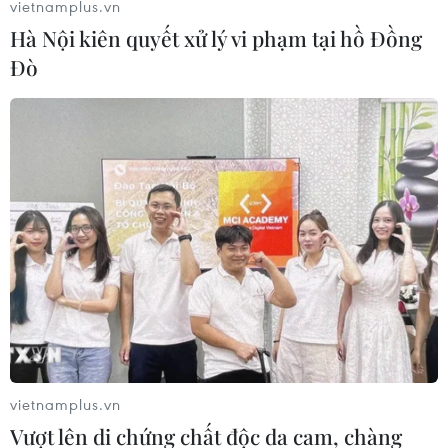
vietnamplus.vn
Hà Nội kiên quyết xử lý vi phạm tại hồ Đồng
Đò
Mật ong bạc hà Mèo Vạc: Cần giữ chất
lượng theo thương hiệu đăng ký
vietnamplus.vn
15/11/2016 07:42
Vượt lên di chứng chất độc da cam, chàng
Bộ Nông nghiệp và Phát triển Nông thôn vừa có công