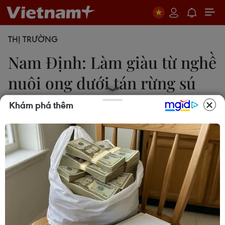
THỊ TRƯỜNG
Nam Định: Làm giàu từ nghề
nuôi ong dưới tán rừng sú
vẹt
Khám phá thêm
Công Luật
27/05/2019 02:26
Nuôi ong dưới tán rừng sú vẹt ở Vườn quốc gia
Xuân Thủy, huyện Giao Thủy, tỉnh Nam Định đã
giúp nhiều hộ dân nơi đây vươn lên làm giàu từ
nghề này.