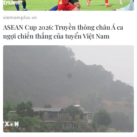
vietnamplus.vn
ASEAN Cup 2026: Truyền thông châu Á ca
ngợi chiến thắng của tuyển Việt Nam
Hà Giang không chấp nhận việc mang ong
ngoại vào địa bàn
13/11/2016 03:47
Hà Giang đã chính thức có ý kiến sau vụ việc gây tranh
cãi về địa điểm đặt tổ nuôi ong trên địa bàn tỉnh, đỉnh
điểm là mâu thuẫn về địa bàn đặt tổ ong tại huyện
Đồng Văn.