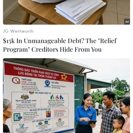
JG Wentworth
$15k In Unmanageable Debt? The "Relief
Program" Creditors Hide From You
Nuôi ong lấy mật. (Nguồn: TTXVN)
Vườn quốc gia Xuân Thủy, huyện Giao Thủy,
tỉnh Nam Định có diện tích tự nhiên 7.100ha
được bao quanh bởi những cánh rừng sú vẹt.