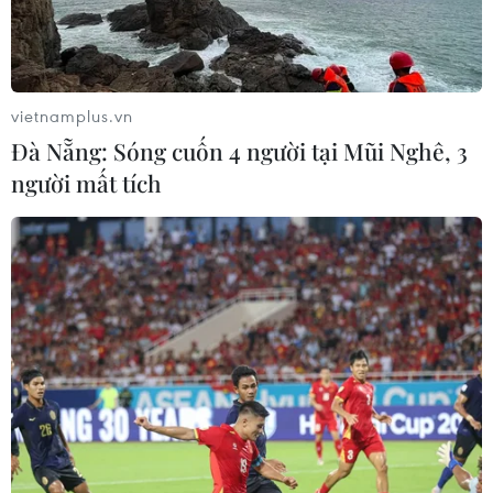
#Nam Định
#Nuôi ong
#Mật ong sú vẹt
#Hoa sú vẹt
#Vườn quốc gia Xuân Thủy
Nam Định
Ninh Bình
vietnamplus.vn
Đà Nẵng: Sóng cuốn 4 người tại Mũi Nghê, 3
người mất tích
Theo dõi VietnamPlus
TIN LIÊN QUAN