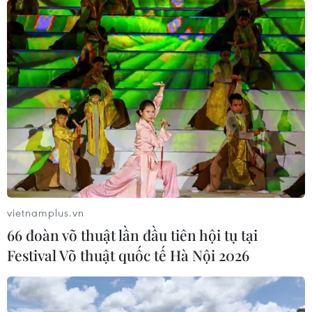
Xuất hiện mật ong không rõ nguồn gốc lấy
thương hiệu U Minh hạ
25/03/2017 12:18
Trong thời gian gần đây trên địa bàn huyện U Minh xuất
hiện một số đối tượng kinh doanh, vận chuyển ong nuôi
và mật ong từ các tỉnh khác (không rõ nguồn gốc, xuất
xứ) về huyện U Minh để nuôi và bán.
vietnamplus.vn
66 đoàn võ thuật lần đầu tiên hội tụ tại
Festival Võ thuật quốc tế Hà Nội 2026