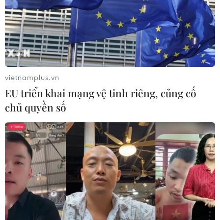
Giá vàng thế giới quay đầu giảm nhẹ
do áp lực chốt lời
07/08/2026 00:31
vietnamplus.vn
Chứng khoán Mỹ rời đỉnh khi giá
EU triển khai mạng vệ tinh riêng, củng cố
năng lượng leo thang
chủ quyền số
06/08/2026 23:58
Lâm Đồng vào cao điểm vụ cá Nam,
ngư dân phấn khởi vươn khơi
06/08/2026 09:06