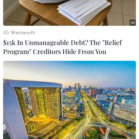
JG Wentworth
$15k In Unmanageable Debt? The "Relief
Program" Creditors Hide From You
Máy bay MiG-31. (Nguồn: Sputnik)
Theo THX, Thứ trưởng Quốc phòng Nga Aleksey
Krivoruchko cho biết, bộ này đã chi hơn 1.500 tỷ
ruble (tương đương hơn 24 tỷ USD) trong năm
2019 cho các loại vũ khí và hoạt động phòng thủ
quốc gia.
Trong bài phỏng vấn của báo Krasnaya Zvezda -
tờ báo chính thức của bộ này, số xuất bản ngày