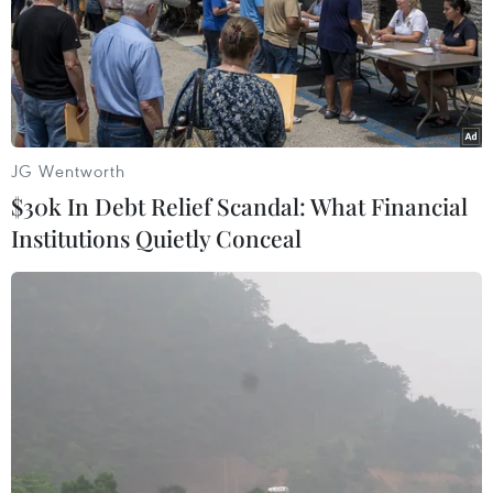
Avangard là một trong những vũ khí chiến lược mới
nhất được Tổng thống Nga Vladimir Putin công bố hồi
tháng 3/218, tên lửa này có khả năng bay liên lục địa
với tốc độ gấp 20 lần tốc độ âm thanh.
JG Wentworth
$30k In Debt Relief Scandal: What Financial
Institutions Quietly Conceal