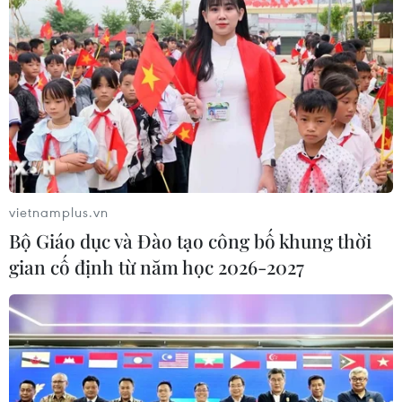
EU tuyên bố vượt qua “phép thử” an
ninh biên giới sau khủng hoảng
Ceuta
05/08/2026 00:37
Nga và Ukraine tiếp tục tấn
công qua lại, thương vong không
vietnamplus.vn
ngừng gia tăng
Bộ Giáo dục và Đào tạo công bố khung thời
04/08/2026 15:54
gian cố định từ năm học 2026-2027
Pháp ghi nhận tháng 7 nóng nhất
trong lịch sử
04/08/2026 15:17