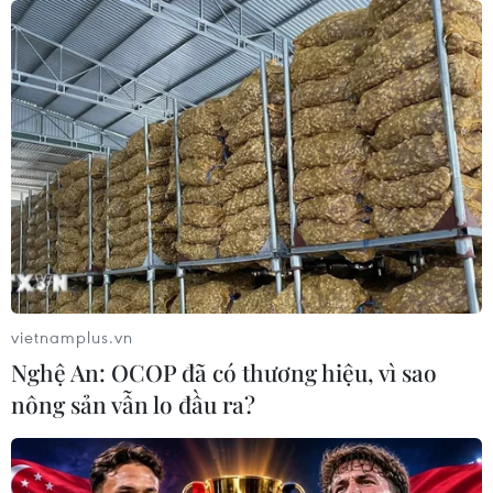
05/08/2026 23:47
Đức điều tra vụ UAV gắn thuốc nổ
xuất hiện tại sân bay
05/08/2026 23:43
Bất ổn địa chính trị kìm hãm tăng
trưởng Eurozone
05/08/2026 22:59
vietnamplus.vn
Nghệ An: OCOP đã có thương hiệu, vì sao
nông sản vẫn lo đầu ra?
Tổng thống Nga thay đổi vị
trí các chỉ huy tại mặt trận Ukraine
05/08/2026 15:26