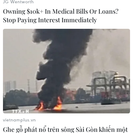
JG Wentworth
Nga./.
Owning $10k+ In Medical Bills Or Loans?
Stop Paying Interest Immediately
(Vietnam+)
vietnamplus.vn
#vũ khí
#phòng thủ quốc gia
#vũ khí công nghệ cao
Ghe gỗ phát nổ trên sông Sài Gòn khiến một