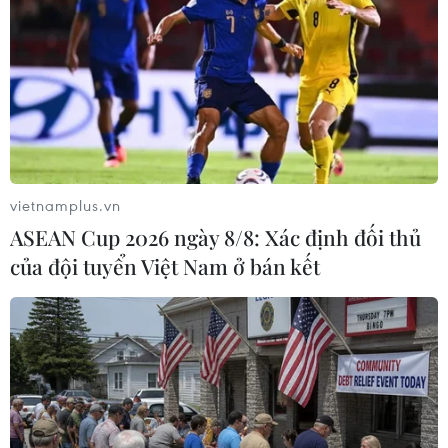
vietnamplus.vn
ASEAN Cup 2026 ngày 8/8: Xác định đối thủ
của đội tuyển Việt Nam ở bán kết
Nga giới thiệu tên lửa siêu âm Avangard
với các thanh sát viên Mỹ
27/11/2019 02:52