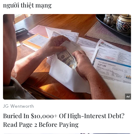
#Lực lượng Vũ trang Nga
Nga
người thiệt mạng
Theo dõi VietnamPlus
TIN LIÊN QUAN
JG Wentworth
Buried In $10,000+ Of High-Interest Debt?
Read Page 2 Before Paying