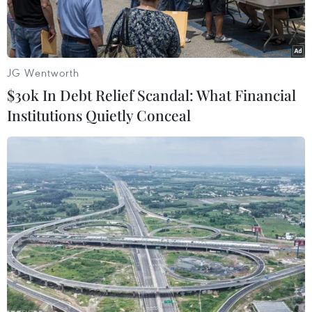
Montana.
JG Wentworth
$30k In Debt Relief Scandal: What Financial
Institutions Quietly Conceal
Ảnh minh họa. (Nguồn: Getty Images)
Bộ Quốc phòng Nga ngày 12/8 cho biết, nước
này và Mỹ sẽ tiến hành các chuyến bay quan sát
trên lãnh thổ của nhau theo Hiệp ước Bầu trời
Mở.