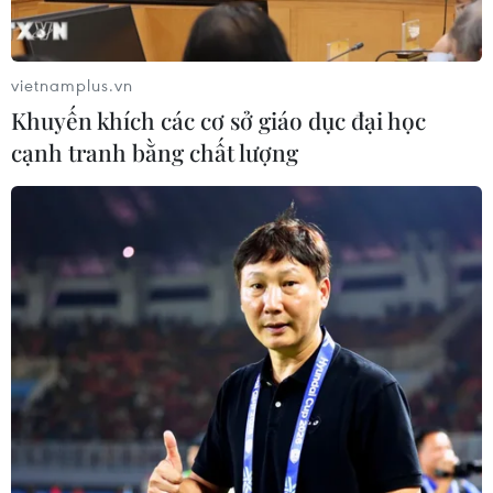
Nga thúc đẩy đa dạng hóa tuyến vận
tải kết nối châu Á qua Ấn Độ Dương
vietnamplus.vn
06/08/2026 15:34
Khuyến khích các cơ sở giáo dục đại học
cạnh tranh bằng chất lượng
Italy và Hy Lạp trở thành điểm nóng
của virus Tây sông Nile
06/08/2026 13:24
NATO ưu tiên đẩy nhanh chuyển
giao hệ thống phòng không cho
Ukraine
06/08/2026 12:24