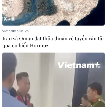
Lãnh đạo EU kêu gọi 'hành động
thống nhất' về biên giới
03/08/2026 14:35
vietnamplus.vn
Iran và Oman đạt thỏa thuận về tuyến vận tải
Google châm ngòi cuộc đối
qua eo biển Hormuz
đầu mới giữa Mỹ và châu Âu về chủ
quyền số
03/08/2026 10:50
Giáo hoàng Leo XIV ban hành Luật
Cơ bản mới của Vatican
03/08/2026 05:32