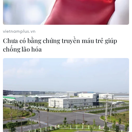
nhận máy bay giám sát Tu-214ON tối tân của Nga thực
hiện các hoạt động thanh sát theo Hiệp ước Bầu trời
Mở.
vietnamplus.vn
Chưa có bằng chứng truyền máu trẻ giúp
chống lão hóa
Quân đội Mỹ thông báo tiến hành bay