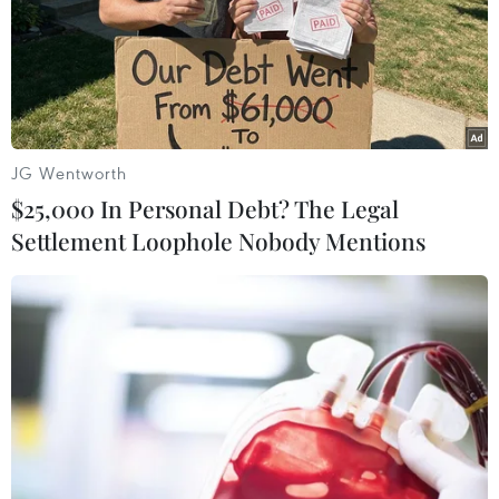
JG Wentworth
$25,000 In Personal Debt? The Legal
Settlement Loophole Nobody Mentions
Nga đề nghị Mỹ giải thích lý do không
chứng nhận cho máy bay Tu-214ON
12/09/2018 04:03
Nga sẽ yêu cầu Mỹ giải thích vì sao từ chối cấp chứng