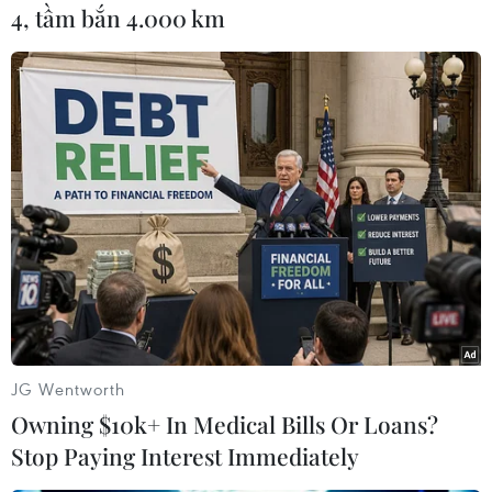
4, tầm bắn 4.000 km
(TTXVN/Vietnam+)
JG Wentworth
Owning $10k+ In Medical Bills Or Loans?
#Hiệp ước Bầu trời mở
#Nga
#Mỹ
#NATO
Stop Paying Interest Immediately
#Bay quan sát
Mỹ
Nga