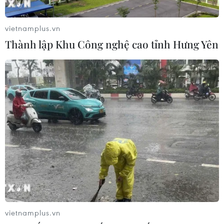
giám sát qua Nga
21/02/2019 23:20
vietnamplus.vn
Ngày 21/2, Lầu Năm Góc tuyên bố, quân đội Mỹ đang
Thành lập Khu Công nghệ cao tỉnh Hưng Yên
tiến hành một chuyến bay giám sát qua Nga theo Hiệp
ước Bầu trời Mở, trong đó có cả sự giám sát của các
quan sát viên Nga.
vietnamplus.vn