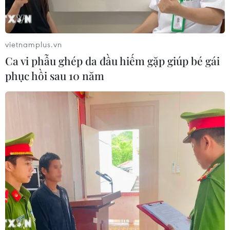
Liên hợp quốc: Xung đột Ukraine trải
qua tháng đẫm máu nhất
vietnamplus.vn
05/08/2026 23:47
Ca vi phẫu ghép da đầu hiếm gặp giúp bé gái
phục hồi sau 10 năm
Đức điều tra vụ UAV gắn thuốc nổ
xuất hiện tại sân bay
05/08/2026 23:43
Bất ổn địa chính trị kìm hãm tăng
trưởng Eurozone
05/08/2026 22:59