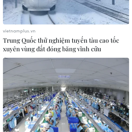
vietnamplus.vn
Trung Quốc thử nghiệm tuyến tàu cao tốc
xuyên vùng đất đóng băng vĩnh cửu
Hầm chứa tên lửa mang đầu đạn hạt nhân của Mỹ. (Nguồn:
Shutterstock)
Ngày 13/6, Tổng thống Nga Vladimir Putin tuyên
bố Moskva đang tìm kiếm việc tiếp tục đối thoại
với Washington liên quan tới việc cân bằng và
giải trừ hạt nhân.