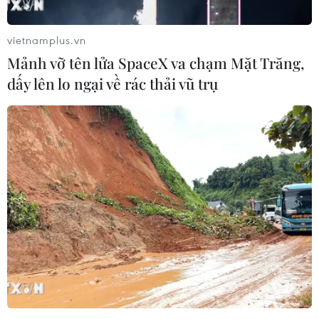
vietnamplus.vn
Mảnh vỡ tên lửa SpaceX va chạm Mặt Trăng,
dấy lên lo ngại về rác thải vũ trụ
Ngoại trưởng Tillerson: Quan hệ Mỹ-Nga
ở mức thấp và ngày càng xấu đi
14/06/2017 04:00
Ngoại trưởng Tillerson cho rằng quan hệ Mỹ với Nga
đang ở mức thấp nhất và ngày càng xấu đi, song ông
cảnh báo về những bước đi có thể gây trở ngại cho