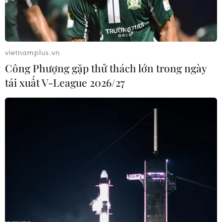
vietnamplus.vn
Công Phượng gặp thử thách lớn trong ngày
tái xuất V-League 2026/27
Nga phản đối Tổng thống Mỹ về việc cắt
giảm vũ khí hạt nhân
19/01/2017 12:35
Nga đã phản đối một tuyên bố của Tổng thống Mỹ sắp
mãn nhiệm Obama về việc cắt giảm vũ khí hạt nhân,
đồng thời nhấn mạnh rằng nước này luôn sẵn sàng xem
xét cắt giảm kho vũ khí hạt nhân của mình.