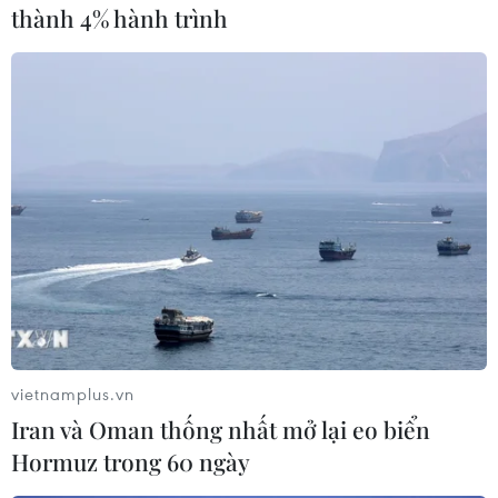
2016./.
thành 4% hành trình
(Vietnam+)
vietnamplus.vn
Iran và Oman thống nhất mở lại eo biển
Hormuz trong 60 ngày
#Truyền hình
#Vladimir Putin
#Tổng thống Nga