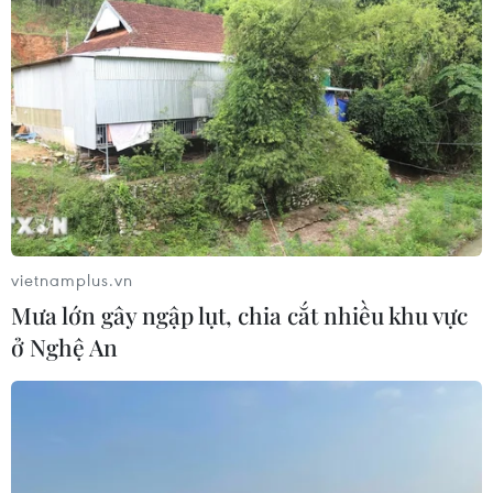
TIN LIÊN QUAN
vietnamplus.vn
Mưa lớn gây ngập lụt, chia cắt nhiều khu vực
ở Nghệ An
Nga chỉ trích Mỹ ngăn chặn quá trình giải