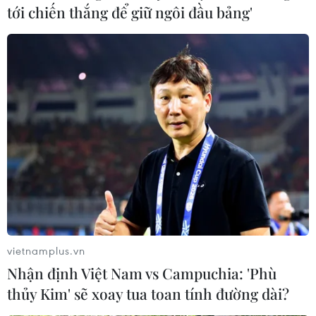
tới chiến thắng để giữ ngôi đầu bảng'
vietnamplus.vn
Nhận định Việt Nam vs Campuchia: 'Phù
thủy Kim' sẽ xoay tua toan tính đường dài?