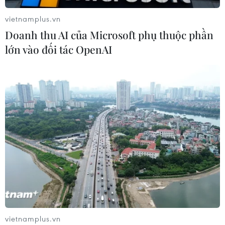
vietnamplus.vn
Sở hữu trí tuệ
Quy định sử dụng
Doanh thu AI của Microsoft phụ thuộc phần
RSS
Hỗ trợ
lớn vào đối tác OpenAI
Ngôn ngữ
TTXVN
Dịch vụ tin
Quảng cáo
Liên hệ
Giấy phép số: 1374/GP-BTTTT do Bộ Thông tin và Truyền thông
cấp ngày 11/9/2008.
Quảng cáo: Phó TBT Nguyễn Thị Tám: 093.5958688, Email:
tamvna@gmail.com
Điện thoại: (024) 39411349 - (024) 39411348, Fax: (024)
39411348
vietnamplus.vn
Email:
vietnamplus2008@gmail.com