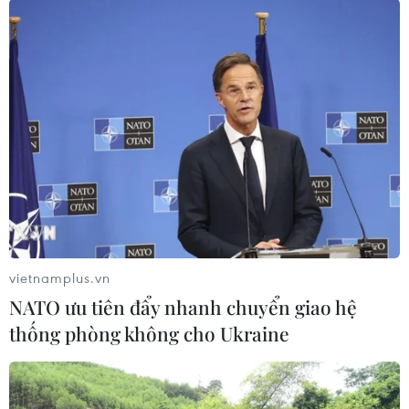
#NATO
#Giải trừ hạt nhân
#Chạy đua vũ trang
#tin tức
#tin tức mới nhất
#tin tức 24h
#tin tức mới nhất trong ngày
#tin tức thời sự
#tin tức hot
#tin tức an ninh
#tin tức hot
#an ninh
#an ninh nghệ an
#thời sự
#thời sự hôm nay
#bản tin thời sự
#tội phạm
#truy nã
#tội phạm hình sự
#hình sự
#công an
#vụ án
#phạm pháp
#pháp luật
#pháp đình
#xã hội
#an ninh xã hội
#chính trị
#VietnamPlus
#Vietnam
#Plus
Mỹ
Nga
vietnamplus.vn
NATO ưu tiên đẩy nhanh chuyển giao hệ
thống phòng không cho Ukraine
Theo dõi VietnamPlus