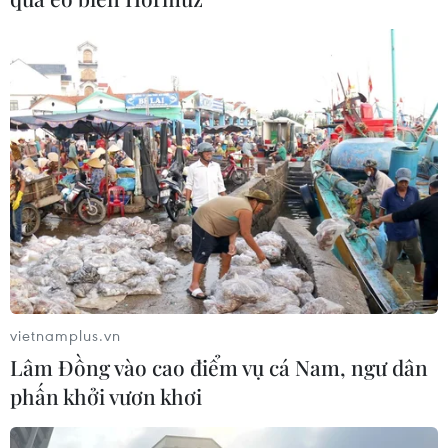
trong lịch sử
04/08/2026 15:17
Tây Ban Nha phát trực tiếp nhật thực
toàn phần từ độ cao 9.000 m
04/08/2026 13:23
Tàu chở hàng của Thổ Nhĩ Kỳ bị tấn
công trên Biển Đen
04/08/2026 05:54
vietnamplus.vn
Lâm Đồng vào cao điểm vụ cá Nam, ngư dân
phấn khởi vươn khơi
Vì sao Google khiến Mỹ và
EU đối đầu về chủ quyền số?