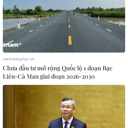
trừ hạt nhân
06/04/2016 04:05
Theo bà Zakharova, hoạt động tăng cường quân sự của
Mỹ gần biên giới Nga, trong đó có việc triển khai một
hệ thống phòng thủ tên lửa tại Đông Âu, đã cản trở tiến
trình thúc đẩy giải trừ hạt nhân.
vietnamplus.vn
Chưa đầu tư mở rộng Quốc lộ 1 đoạn Bạc
Liêu-Cà Mau giai đoạn 2026-2030