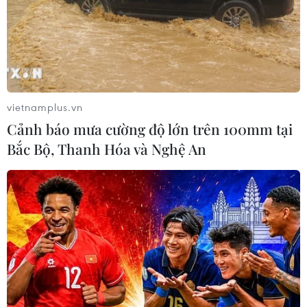
vietnamplus.vn
Cảnh báo mưa cường độ lớn trên 100mm tại
Bắc Bộ, Thanh Hóa và Nghệ An
TIN CÙNG CHUYÊN MỤC
NATO ưu tiên đẩy nhanh chuyển
giao hệ thống phòng không cho
Ukraine
06/08/2026 12:24