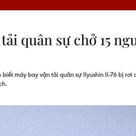
tải quân sự chở 15 ngư
t máy bay vận tải quân sự Ilyushin Il-76 bị rơi 
ch.