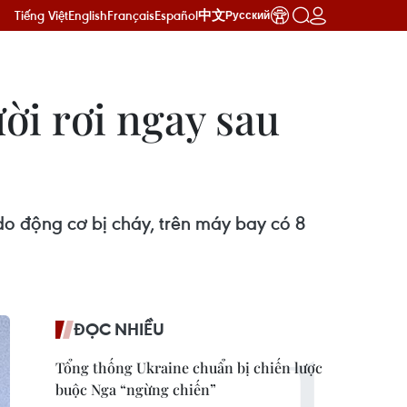
Tiếng Việt
English
Français
Español
中文
Русский
ời rơi ngay sau
do động cơ bị cháy, trên máy bay có 8
ĐỌC NHIỀU
Tổng thống Ukraine chuẩn bị chiến lược
buộc Nga “ngừng chiến”