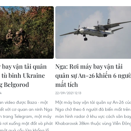
 bay vận tải quân
Nga: Rơi máy bay vận tải
5 tù binh Ukraine
quân sự An-26 khiến 6 ngườ
ng Belgorod
mất tích
4
22/09/2021 12:13
n video được Baza - một
Một máy bay vận tải quân sự An-26 củ
 kết với cơ quan an ninh Nga
Nga chở theo 6 người đã biến mất trên
rên trang Telegram, một máy
màn hình radar ở khu vực cách sân ba
ã rơi xuống mặt đất và phát
Khabarovsk 38km thuộc vùng Viễn Đôn
 một quả cầu lửa khổng lồ.