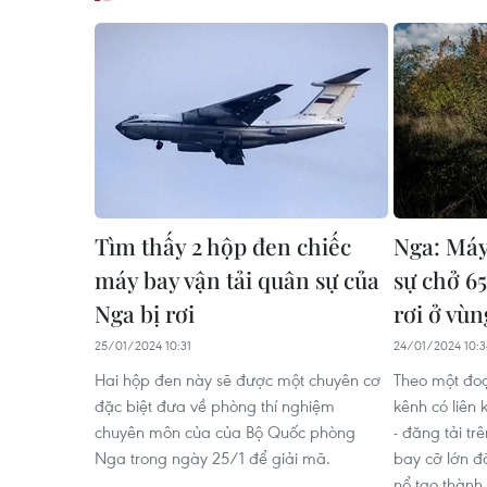
Tìm thấy 2 hộp đen chiếc
Nga: Máy
máy bay vận tải quân sự của
sự chở 6
Nga bị rơi
rơi ở vù
25/01/2024 10:31
24/01/2024 10:3
Hai hộp đen này sẽ được một chuyên cơ
Theo một đoạ
đặc biệt đưa về phòng thí nghiệm
kênh có liên
chuyên môn của của Bộ Quốc phòng
- đăng tải t
Nga trong ngày 25/1 để giải mã.
bay cỡ lớn đ
nổ tạo thành