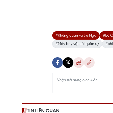
#Không quân vũ trụ Nga
#Bộ Q
#Máy bay vận tải quân sự
#phi
TIN LIÊN QUAN