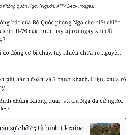
 của Không quân Nga. (Nguồn: AFP/Getty Images)
ông báo của Bộ Quốc phòng Nga cho biết chiếc
ushin Il-76 của nước này bị rơi ngay khi cất
/3.
 do động cơ bị cháy, tuy nhiên chưa rõ nguyên
ên phi hành đoàn và 7 hành khách. Hiện, chưa rõ
ày.
 Binh chủng Không quân vũ trụ Nga đã cử người
ệc./.
uân sự chở 65 tù binh Ukraine