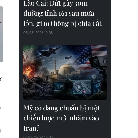
Lào Cai: Đứt gãy 30m
đường tỉnh 161 sau mưa
lớn, giao thông bị chia cắt
07/08/2026 10:08
i
Mỹ có đang chuẩn bị một
a
chiến lược mới nhằm vào
y
Iran?
g.
07/08/2026 10:08