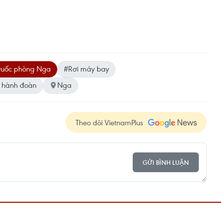
uốc phòng Nga
#Rơi máy bay
 hành đoàn
Nga
Theo dõi VietnamPlus
GỬI BÌNH LUẬN