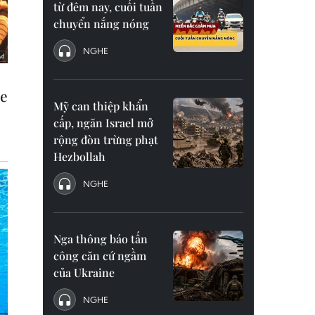
từ đêm nay, cuối tuần
chuyển nắng nóng
NGHE
Mỹ can thiệp khẩn
cấp, ngăn Israel mở
rộng đòn trừng phạt
Hezbollah
NGHE
Nga thông báo tấn
công căn cứ ngầm
của Ukraine
NGHE