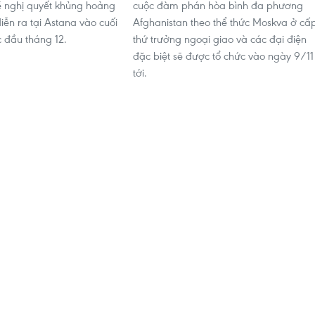
 nghị quyết khủng hoảng
cuộc đàm phán hòa bình đa phương
diễn ra tại Astana vào cuối
Afghanistan theo thể thức Moskva ở cấ
c đầu tháng 12.
thứ trưởng ngoại giao và các đại điện
đặc biệt sẽ được tổ chức vào ngày 9/11
tới.