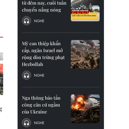
từ đêm nay, cuối tuần
chuyển nắng nóng
NGHE
Mỹ can thiệp khẩn
cấp, ngăn Israel mở
rộng đòn trừng phạt
Hezbollah
NGHE
Nga thông báo tấn
công căn cứ ngầm
của Ukraine
NGHE