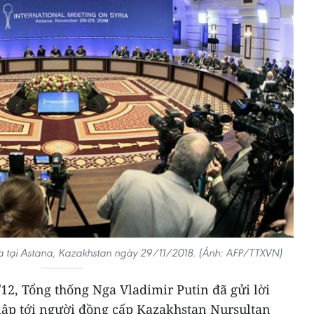
ria tại Astana, Kazakhstan ngày 29/11/2018. (Ảnh: AFP/TTXVN)
12, Tổng thống Nga Vladimir Putin đã gửi lời
ập tới người đồng cấp Kazakhstan Nursultan