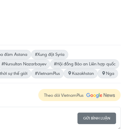
a đàm Astana
#Xung đột Syria
#Nursultan Nazarbayev
#Hội đồng Bảo an Liên hợp quốc
thời sự thế giới
#VietnamPlus
Kazakhstan
Nga
Theo dõi VietnamPlus
GỬI BÌNH LUẬN