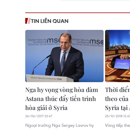
TIN LIÊN QUAN
Nga hy vọng vòng hòa đàm
Thời điể
Astana thúc đẩy tiến trình
theo của
hòa giải ở Syria
Syria tại
26/06/2017 23:47
25/10/2018 12:4
Ngoại trưởng Nga Sergey Lavrov hy
Vòng tiếp th