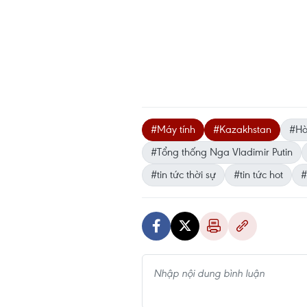
#Máy tính
#Kazakhstan
#Hò
#Tổng thống Nga Vladimir Putin
#tin tức thời sự
#tin tức hot
#