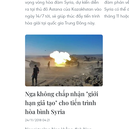
vọng vòng hòa đàm Syria, dự kiến diễn
đàm phán về
ra tại thủ đô Astana của Kazakhstan vào
Syria có thể 
ngày 14/7 tới, sẽ giúp thúc đẩy tiến trình
tháng 11 hoặ
hòa giải tại quốc gia Trung Đông này.
Nga không chấp nhận "giới
hạn giả tạo" cho tiến trình
hòa bình Syria
24/11/2018 04:21
Ngoại trưởng Nga khẳng định Nga