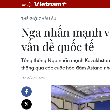
THẾ GIỚI
CHÂU ÂU
Nga nhấn mạnh va
vấn đề quốc tế
Tổng thống Nga nhấn mạnh Kazakhstan đó
thông qua các cuộc hòa đàm Astana nhằ
16/12/2018 10:48