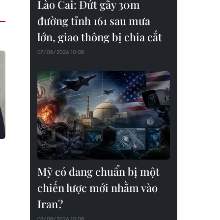
Lào Cai: Đứt gãy 30m
đường tỉnh 161 sau mưa
lớn, giao thông bị chia cắt
07/08/2026 10:08
Mỹ có đang chuẩn bị một
chiến lược mới nhằm vào
Iran?
07/08/2026 10:08