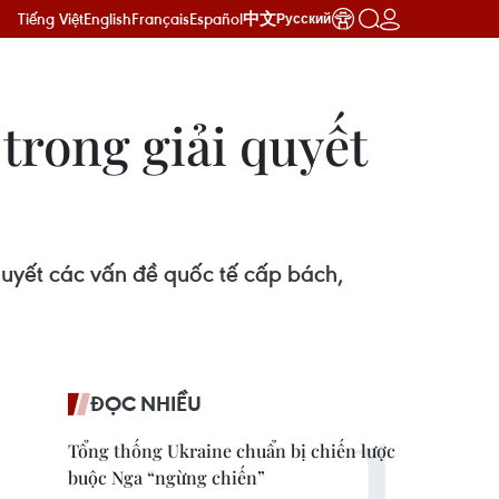
Tiếng Việt
English
Français
Español
中文
Русский
trong giải quyết
uyết các vấn đề quốc tế cấp bách,
ĐỌC NHIỀU
Tổng thống Ukraine chuẩn bị chiến lược
buộc Nga “ngừng chiến”