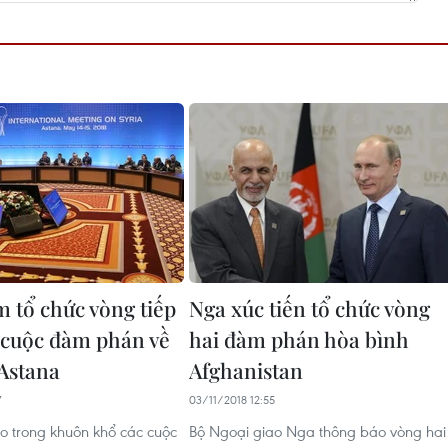
m tổ chức vòng tiếp
Nga xúc tiến tổ chức vòng
 cuộc đàm phán về
hai đàm phán hòa bình
 Astana
Afghanistan
7
03/11/2018 12:55
eo trong khuôn khổ các cuộc
Bộ Ngoại giao Nga thông báo vòng hai