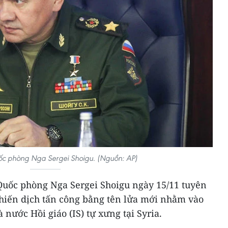
ốc phòng Nga Sergei Shoigu. (Nguồn: AP)
 Quốc phòng Nga Sergei Shoigu ngày 15/11 tuyên
hiến dịch tấn công bằng tên lửa mới nhằm vào
nước Hồi giáo (IS) tự xưng tại Syria.