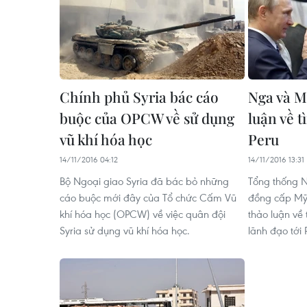
Chính phủ Syria bác cáo
Nga và M
buộc của OPCW về sử dụng
luận về t
vũ khí hóa học
Peru
14/11/2016 04:12
14/11/2016 13:31
Bộ Ngoại giao Syria đã bác bỏ những
Tổng thống N
cáo buộc mới đây của Tổ chức Cấm Vũ
đồng cấp Mỹ
khí hóa học (OPCW) về việc quân đội
thảo luận về 
Syria sử dụng vũ khí hóa học.
lãnh đạo tới 