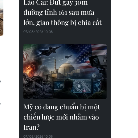
Lào Cai: Đứt gãy 30m
đường tỉnh 161 sau mưa
lớn, giao thông bị chia cắt
07/08/2026 10:08
ử
ị
p
Mỹ có đang chuẩn bị một
chiến lược mới nhằm vào
Iran?
07/08/2026 10:08