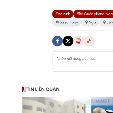
#An ninh
#Bộ Quốc phòng Nga
#Tàu sân bay
Nga
Syri
TIN LIÊN QUAN