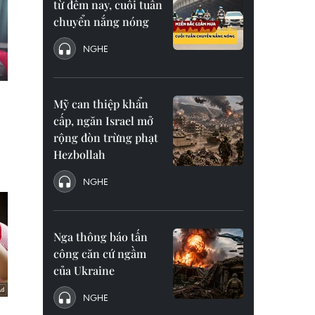
từ đêm nay, cuối tuần
chuyển nắng nóng
NGHE
Mỹ can thiệp khẩn
cấp, ngăn Israel mở
rộng đòn trừng phạt
Hezbollah
NGHE
Nga thông báo tấn
công căn cứ ngầm
của Ukraine
NGHE