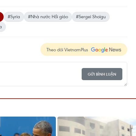
#Syria
#Nhà nước Hồi giáo
#Sergei Shoigu
a
Theo dõi VietnamPlus
GỬI BÌNH LUẬN