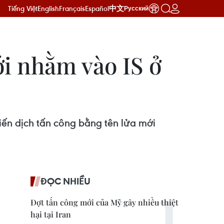
Tiếng Việt
English
Français
Español
中文
Русский
i nhằm vào IS ở
ến dịch tấn công bằng tên lửa mới
ĐỌC NHIỀU
Đợt tấn công mới của Mỹ gây nhiều thiệt
hại tại Iran