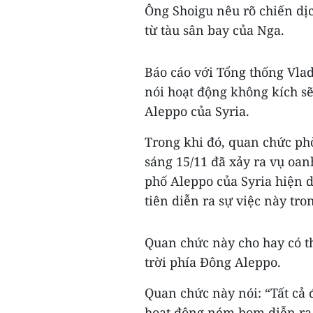
Ông Shoigu nêu rõ chiến dị
từ tàu sân bay của Nga.
Báo cáo với Tổng thống Vla
nói hoạt động không kích sẽ
Aleppo của Syria.
Trong khi đó, quan chức ph
sáng 15/11 đã xảy ra vụ oan
phố Aleppo của Syria hiện d
tiên diễn ra sự việc này tro
Quan chức này cho hay có t
trời phía Đông Aleppo.
Quan chức này nói: “Tất cả
hoạt động ném bom diễn ra 