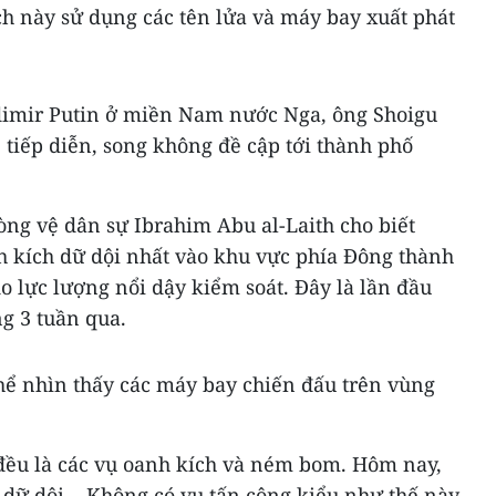
ch này sử dụng các tên lửa và máy bay xuất phát
dimir Putin ở miền Nam nước Nga, ông Shoigu
 tiếp diễn, song không đề cập tới thành phố
òng vệ dân sự Ibrahim Abu al-Laith cho biết
h kích dữ dội nhất vào khu vực phía Đông thành
o lực lượng nổi dậy kiểm soát. Đây là lần đầu
ng 3 tuần qua.
hể nhìn thấy các máy bay chiến đấu trên vùng
 đều là các vụ oanh kích và ném bom. Hôm nay,
dữ dội... Không có vụ tấn công kiểu như thế này