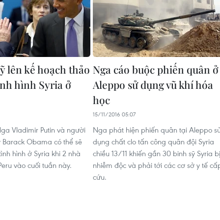
ỹ lên kế hoạch thảo
Nga cáo buộc phiến quân ở
ình hình Syria ở
Aleppo sử dụng vũ khí hóa
học
15/11/2016 05:07
ga Vladimir Putin và người
Nga phát hiện phiến quân tại Aleppo s
 Barack Obama có thể sẽ
dụng chất clo tấn công quân đội Syria
tình hình ở Syria khi 2 nhà
chiều 13/11 khiến gần 30 binh sỹ Syria b
Peru vào cuối tuần này.
nhiễm độc và phải tới các cơ sở y tế cấ
cứu.