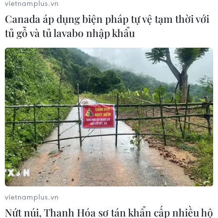
vietnamplus.vn
Canada áp dụng biện pháp tự vệ tạm thời với
tủ gỗ và tủ lavabo nhập khẩu
Theo dõi VietnamPlus
TIN LIÊN QUAN
vietnamplus.vn
Nứt núi, Thanh Hóa sơ tán khẩn cấp nhiều hộ