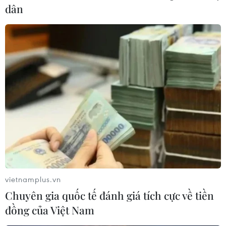
dân
Liên minh châu Âu đơn giản hóa thủ tục
cho các doanh nghiệp xuất khẩu lao động
14/11/2024 09:08
Ủy ban châu Âu (EC) công bố sẽ xây dựng một cổng
thông tin khai báo điện tử duy nhất, giúp các công ty
xuất khẩu lao động giảm thiểu thời gian và chi phí khi
thực hiện các thủ tục liên quan.
vietnamplus.vn
Chuyên gia quốc tế đánh giá tích cực về tiền
đồng của Việt Nam