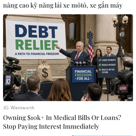
Tại Italy, người nhập cư đang đóng góp cho
nâng cao kỹ năng lái xe môtô, xe gắn máy
khoảng 600.000 khoản lương hưu thông qua hệ
thống an sinh xã hội, với khoảng 8 tỷ euro đóng
góp mỗi năm, trong khi chỉ nhận lại khoảng 3 tỷ
euro phúc lợi.
Tại Đức, lao động nhập cư đóng góp tương
đương công dân bản địa trong việc duy trì hệ
thống hưu trí.
JG Wentworth
Owning $10k+ In Medical Bills Or Loans?
Stop Paying Interest Immediately