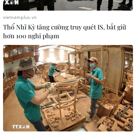
(TTXVN/Vietnam+)
vietnamplus.vn
Thổ Nhĩ Kỳ tăng cường truy quét IS, bắt giữ
hơn 100 nghi phạm
#nhu cầu lao động
#chính sách di cư
#châu Âu
TP. Hà Nội