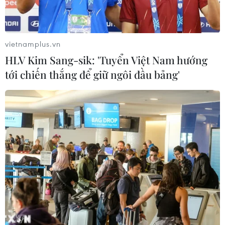
Xem thêm
vietnamplus.vn
HLV Kim Sang-sik: 'Tuyển Việt Nam hướng
tới chiến thắng để giữ ngôi đầu bảng'
CƠ QUAN CHỦ QUẢN: THÔNG TẤN XÃ VIỆT NAM
Tổng Biên tập: TRẦN TIẾN DUẨN
Phó Tổng Biên tập: NGUYỄN THỊ TÁM, KHÚC THANH
THỦY
Sở hữu trí tuệ
Quy định sử dụng
RSS
Hỗ trợ
Ngôn ngữ
TTXVN