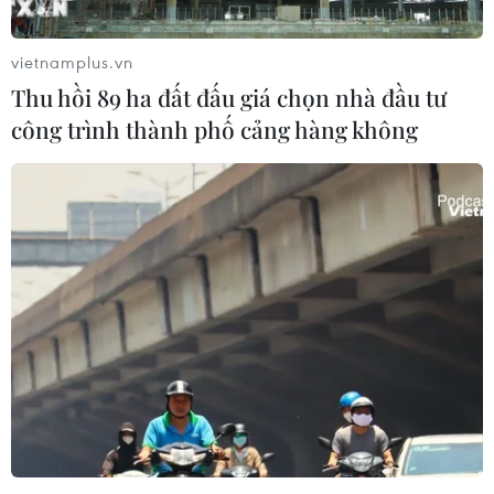
vietnamplus.vn
Thu hồi 89 ha đất đấu giá chọn nhà đầu tư
công trình thành phố cảng hàng không
Tổng thống Nga Putin loại trừ khả năng
quân sự hóa nền kinh tế
21/12/2022 23:07
Tổng thống Nga Putin tuyên bố tiếp tục xem người
Ukraine là “dân tộc anh em” bất chấp chiến dịch quân
sự hiện nay và Moskva sẽ cải thiện các lực lượng vũ
trang mà không phải quân sự hóa nền kinh tế.