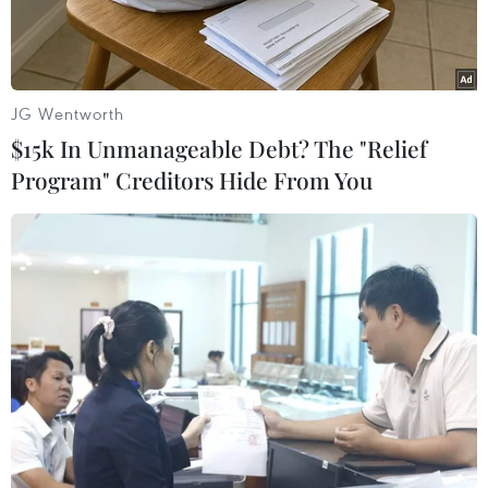
JG Wentworth
$15k In Unmanageable Debt? The "Relief
Program" Creditors Hide From You
Tổng thống Nga Vladimir Putin. (Ảnh: AFP/TTXVN)
Theo hãng tin TASS, người dân Nga tiếp tục
dành sự tín nhiệm cao đối với Tổng thống
Vladimir Putin.