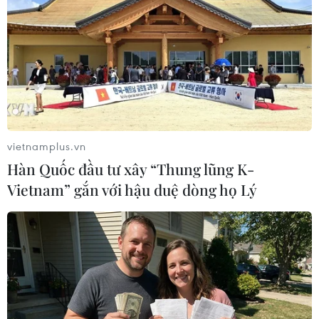
2018, chương trình này đã được đầu tư 20.000 tỷ ruble
(khoảng 330 tỷ USD theo tỷ giá hiện tại).
vietnamplus.vn
Hàn Quốc đầu tư xây “Thung lũng K-
Vietnam” gắn với hậu duệ dòng họ Lý
Nga ra "tối hậu thư" liên quan đến chính