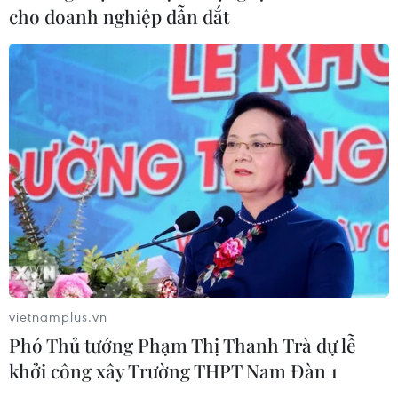
cho doanh nghiệp dẫn dắt
Anh công bố kết quả điều tra ban
đầu vụ đâm dao ở trung tâm London
06/08/2026 06:00
Ba Lan thảo luận việc thành lập căn
cứ quân sự thường trực với Mỹ
06/08/2026 00:06
Liên hợp quốc: Xung đột Ukraine trải
qua tháng đẫm máu nhất
vietnamplus.vn
05/08/2026 23:47
Phó Thủ tướng Phạm Thị Thanh Trà dự lễ
khởi công xây Trường THPT Nam Đàn 1