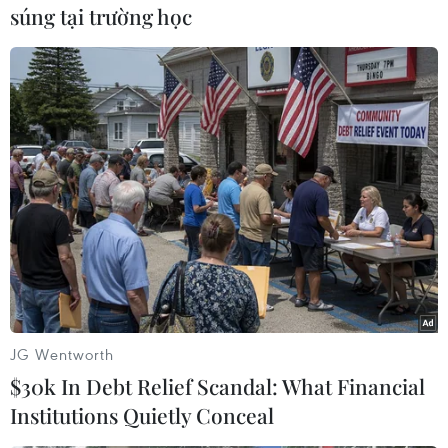
súng tại trường học
#Tổng thống Vladimir Putin
#sự tín nhiệm
#Chính phủ Nga
Nga
Theo dõi VietnamPlus
TIN LIÊN QUAN
JG Wentworth
$30k In Debt Relief Scandal: What Financial
Institutions Quietly Conceal