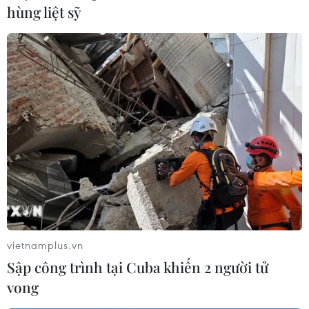
hùng liệt sỹ
vietnamplus.vn
Sập công trình tại Cuba khiến 2 người tử
vong