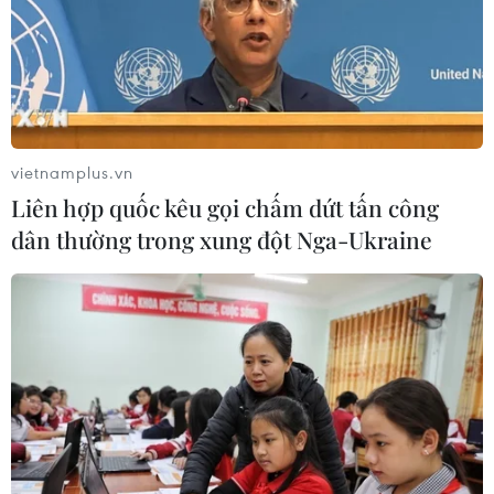
vietnamplus.vn
Liên hợp quốc kêu gọi chấm dứt tấn công
TIN CÙNG CHUYÊN MỤC
dân thường trong xung đột Nga-Ukraine
Liên hợp quốc kêu gọi chấm dứt tấn
công dân thường trong xung đột
Nga-Ukraine
07/08/2026 04:29
Chính sách nhà ở của nước Anh -
Góc tham chiếu cho Việt Nam