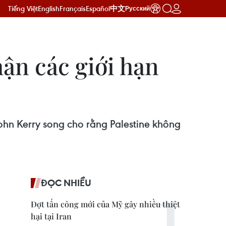
Tiếng Việt
English
Français
Español
中文
Русский
ận các giới hạn
ohn Kerry song cho rằng Palestine không
ĐỌC NHIỀU
Đợt tấn công mới của Mỹ gây nhiều thiệt
hại tại Iran