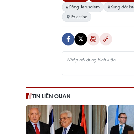
#Đông Jerusalem
#Xung đột Isr
Palestine
TIN LIÊN QUAN