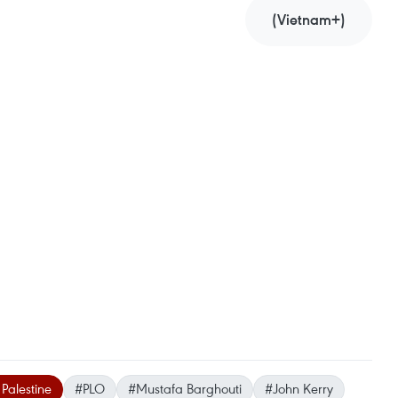
(Vietnam+)
Palestine
#PLO
#Mustafa Barghouti
#John Kerry