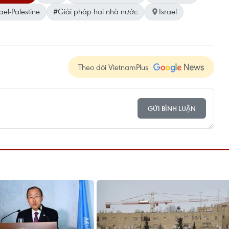
ael-Palestine
#Giải pháp hai nhà nước
Israel
Theo dõi VietnamPlus
GỬI BÌNH LUẬN