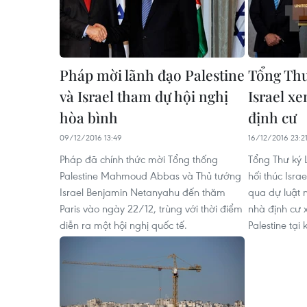
Pháp mời lãnh đạo Palestine
Tổng Thư
và Israel tham dự hội nghị
Israel xe
hòa bình
định cư
09/12/2016 13:49
16/12/2016 23:2
Pháp đã chính thức mời Tổng thống
Tổng Thư ký 
Palestine Mahmoud Abbas và Thủ tướng
hối thúc Isra
Israel Benjamin Netanyahu đến thăm
qua dự luật
Paris vào ngày 22/12, trùng với thời điểm
nhà định cư 
diễn ra một hội nghị quốc tế.
Palestine tại