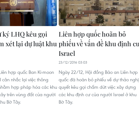
 ký LHQ kêu gọi
Liên hợp quốc hoãn bỏ
m xét lại dự luật khu
phiếu về vấn đề khu định c
Israel
1
23/12/2016 03:03
Liên hợp quốc Ban Ki-moon
Ngày 22/12, Hội đồng Bảo an Liên hợp
el cân nhắc lại việc thông
quốc đã hoãn bỏ phiếu về dự thảo nghị
 nhằm hợp pháp hóa các khu
quyết kêu gọi chấm dứt việc xây dựng
xây trên vùng đất của người
các khu định cư của người Israel ở khu
 khu Bờ Tây.
Bờ Tây.