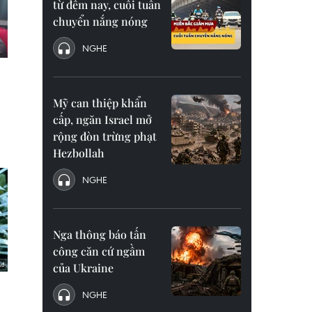
từ đêm nay, cuối tuần
chuyển nắng nóng
NGHE
Mỹ can thiệp khẩn
cấp, ngăn Israel mở
rộng đòn trừng phạt
Hezbollah
NGHE
Nga thông báo tấn
công căn cứ ngầm
của Ukraine
NGHE