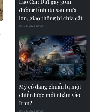
Lào Cai: Đứt gãy 30m
đường tỉnh 161 sau mưa
lớn, giao thông bị chia cắt
07/08/2026 10:08
ư
Mỹ có đang chuẩn bị một
chiến lược mới nhằm vào
Iran?
07/08/2026 10:08