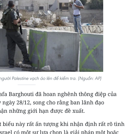
người Palestine vạch áo lên để kiểm tra. (Nguồn: AP)
tafa Barghouti đã hoan nghênh thông điệp của
 ngày 28/12, song cho rằng ban lãnh đạo
hận những giới hạn được đề xuất.
t biểu này rất ấn tượng khi nhận định rất rõ tình
srael có một sự lựa chọn là giải pháp một hoặc