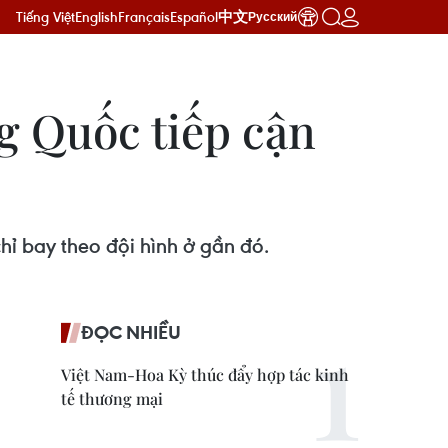
Tiếng Việt
English
Français
Español
中文
Русский
g Quốc tiếp cận
bay theo đội hình ở gần đó.
ĐỌC NHIỀU
Việt Nam-Hoa Kỳ thúc đẩy hợp tác kinh
tế thương mại