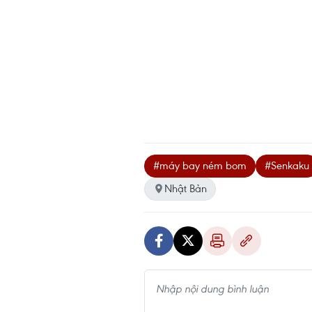
#máy bay ném bom
#Senkaku
Nhật Bản