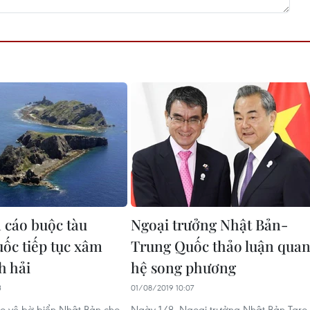
 cáo buộc tàu
Ngoại trưởng Nhật Bản-
ốc tiếp tục xâm
Trung Quốc thảo luận qua
h hải
hệ song phương
3
01/08/2019 10:07
o vệ bờ biển Nhật Bản cho
Ngày 1/8, Ngoại trưởng Nhật Bản Taro