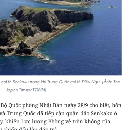
i là Senkaku trong khi Trung Quốc gọi là Điếu Ngư. (Ảnh: The
Japan Times/TTXVN)
Bộ Quốc phòng Nhật Bản ngày 28/9 cho biết, bốn
à Trung Quốc đã tiếp cận quần đảo Senkaku ở
y, khiến Lực lượng Phòng vệ trên không của
 chiến đấu lên đáp trả.