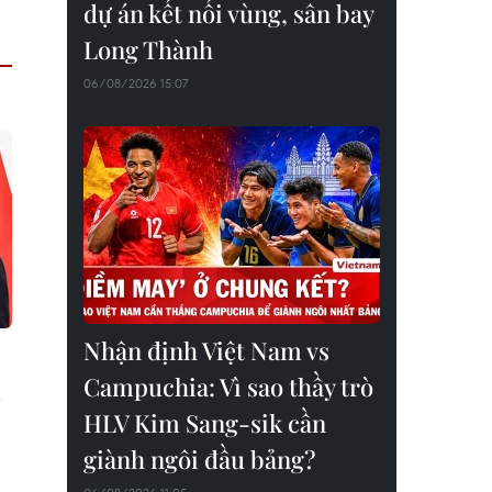
dự án kết nối vùng, sân bay
Long Thành
06/08/2026 15:07
Nhận định Việt Nam vs
Campuchia: Vì sao thầy trò
n
HLV Kim Sang-sik cần
giành ngôi đầu bảng?