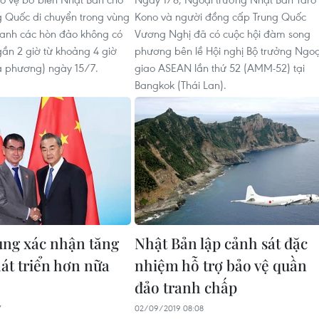
g Quốc di chuyển trong vùng
Kono và người đồng cấp Trung Quốc
anh các hòn đảo không có
Vương Nghị đã có cuộc hội đàm song
gần 2 giờ từ khoảng 4 giờ
phương bên lề Hội nghị Bộ trưởng Ngoạ
ịa phương) ngày 15/7.
giao ASEAN lần thứ 52 (AMM-52) tại
Bangkok (Thái Lan).
ng xác nhận tăng
Nhật Bản lập cảnh sát đặc
át triển hơn nữa
nhiệm hỗ trợ bảo vệ quần
đảo tranh chấp
7
02/09/2019 08:08