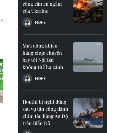
công căn cứ ngầm
của Ukraine
ảo
NGHE
Mưa dông khiến
hàng chục chuyến
bay tới Nội Bài
không thể hạ cánh
NGHE
Houthi bị nghi đứng
sau vụ tấn công đánh
chìm tàu hàng Ấn Độ
trên Biển Đỏ