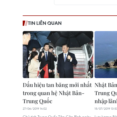
TIN LIÊN QUAN
Dấu hiệu tan băng mới nhất
Nhật Bản
trong quan hệ Nhật Bản-
Trung Qu
Trung Quốc
nhập lãn
27/06/2019 14:02
15/07/2019 13:5
Chủ tịch Trung Quốc Tập Cận Bình ngày
Lực lượng Bả