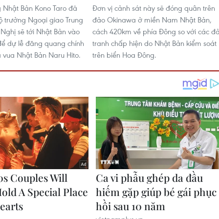
g Nhật Bản Kono Taro đã
Đơn vị cảnh sát này sẽ đóng quân trên
Bộ trưởng Ngoại giao Trung
đảo Okinawa ở miền Nam Nhật Bản,
ghị sẽ tới Nhật Bản vào
cách 420km về phía Đông so với các đ
 để dự lễ đăng quang chính
tranh chấp hiện do Nhật Bản kiểm soát
 vua Nhật Bản Naru Hito.
trên biển Hoa Đông.