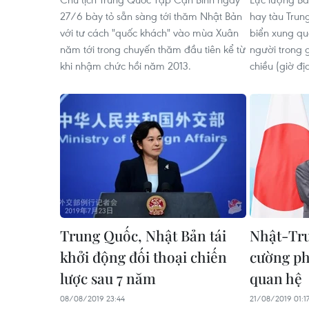
27/6 bày tỏ sẵn sàng tới thăm Nhật Bản
hay tàu Trun
với tư cách "quốc khách" vào mùa Xuân
biển xung qu
năm tới trong chuyến thăm đầu tiên kể từ
người trong 
khi nhậm chức hồi năm 2013.
chiều (giờ đ
Trung Quốc, Nhật Bản tái
Nhật-Tru
khởi động đối thoại chiến
cường ph
lược sau 7 năm
quan hệ
08/08/2019 23:44
21/08/2019 01:1