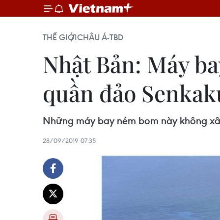
THẾ GIỚI
CHÂU Á-TBD
Nhật Bản: Máy ba
quần đảo Senkak
Những máy bay ném bom này không xâm 
28/09/2019 07:35