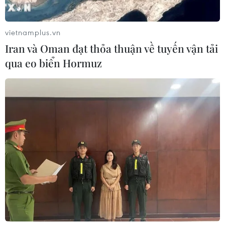
vietnamplus.vn
Iran và Oman đạt thỏa thuận về tuyến vận tải
qua eo biển Hormuz
Tổng thống Macron: Pháp không công
nhận Nga sáp nhập Crimea
26/06/2017 12:32
Phát biểu sau cuộc hội đàm với Tổng thống Ukraine
Petro Poroshenko ở Paris, Tổng thống Macron nói: "Pháp
ủng hộ chủ quyền của Ukraine với các đường biên giới
đã được công nhận."