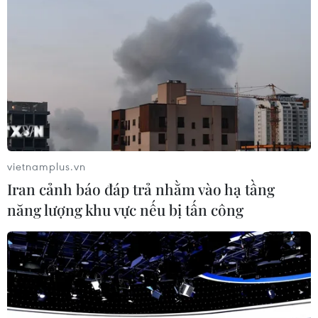
cách then chốt trong nước, đồng thời cam kết mang lại
một làn gió mới cho EU sau Brexit.
vietnamplus.vn
Iran cảnh báo đáp trả nhằm vào hạ tầng
năng lượng khu vực nếu bị tấn công
Tổng thống Pháp Macron công bố dự luật
mới chống khủng bố