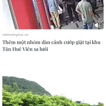
03/08/2026 00:35
Vệ tinh Nga mở rộng vùng phủ sóng
liên lạc trên không phận Ukraine
vietnamplus.vn
02/08/2026 23:28
Thêm một nhóm dàn cảnh cướp giật tại khu
Tân Huê Viên sa lưới
Lần đầu Nga nhập khẩu xăng từ châu
Phi do thiếu hụt nguồn cung trong
nước
02/08/2026 23:17
Ukraine tung đòn tập kích
hàng trăm UAV đánh thẳng vào loạt