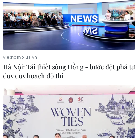
22/06/2017 15:10
Ngày 22/6, tại cuộc họp đầu tiên của nội các mới,
chính phủ của Tổng thống Pháp Emmanuel Macron đã
công bố dự luật chống khủng bố mới với nhiều biện
pháp cứng rắn hơn.
vietnamplus.vn
Hà Nội: Tái thiết sông Hồng - bước đột phá tư
duy quy hoạch đô thị