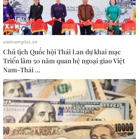
Pháp đặt an ninh quốc gia làm trọng tâm
chính sách đối ngoại
23/06/2017 07:20
vietnamplus.vn
Tổng thống Pháp Emmanuel Macron đã quyết định đặt
Chủ tịch Quốc hội Thái Lan dự khai mạc
an ninh quốc gia làm trọng tâm chính sách đối ngoại
Triển lãm 50 năm quan hệ ngoại giao Việt
mới của Pháp, vạch ra các kế hoạch để giảm can thiệp
Nam-Thái …
trong các cuộc xung đột ở nước ngoài.