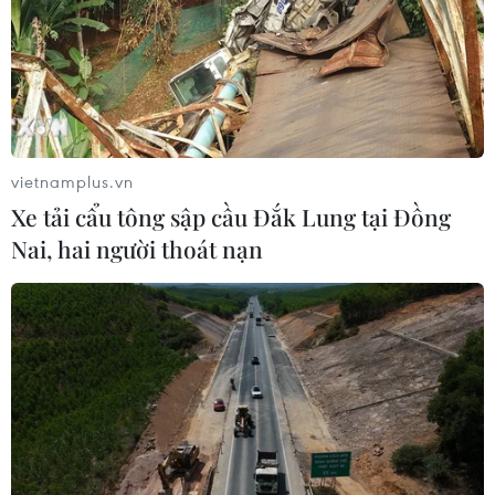
vietnamplus.vn
Xe tải cẩu tông sập cầu Đắk Lung tại Đồng
Nai, hai người thoát nạn
TIN CÙNG CHUYÊN MỤC
Thắt chặt tình hữu nghị sắt son giữa
các cựu chuyên gia quân sự Nga với
Việt Nam
06/08/2026 06:23
Anh công bố kết quả điều tra ban
đầu vụ đâm dao ở trung tâm London