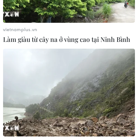
tỉnh thành Nga
02/08/2026 15:54
vietnamplus.vn
Xem thêm
Làm giàu từ cây na ở vùng cao tại Ninh Bình
CƠ QUAN CHỦ QUẢN: THÔNG TẤN XÃ VIỆT NAM
Tổng Biên tập: TRẦN TIẾN DUẨN
Phó Tổng Biên tập: NGUYỄN THỊ TÁM, KHÚC THANH
THỦY
Sở hữu trí tuệ
Quy định sử dụng
RSS
Hỗ trợ