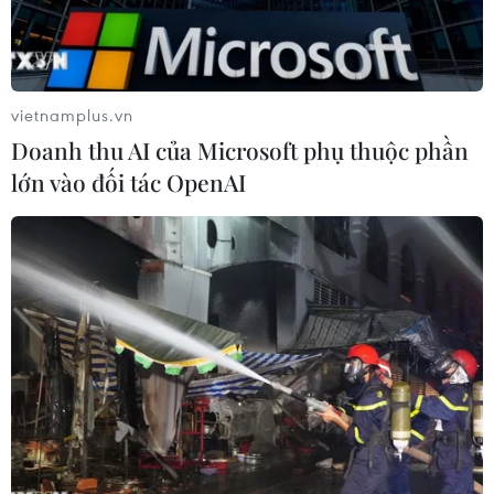
vietnamplus.vn
Doanh thu AI của Microsoft phụ thuộc phần
lớn vào đối tác OpenAI
Ông Francois de Rugy. (Ảnh: AFP/TTXVN)
Ngày 27/6, trong phiên họp đầu tiên của Hạ viện
khóa mới ở Pháp, các nghị sỹ của đảng Nền
Cộng hòa Tiến bước đã quyết định chọn một
cựu thành viên đảng xanh, ông Francois de