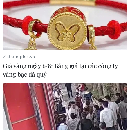
sau cuộc khủng hoảng chưa từng có
03/08/2026 03:55
EU chính thức áp dụng quy định gắn
nhãn nội dung do AI tạo ra
03/08/2026 03:11
vietnamplus.vn
Giá vàng ngày 6/8: Bảng giá tại các công ty
vàng bạc đá quý
Hy Lạp: Hai trực thăng va chạm khi
chữa cháy rừng, 2 phi công thiệt
mạng
03/08/2026 01:39
Giáo hoàng Leo XIV ban hành hiến
pháp mới Thành quốc Vatican