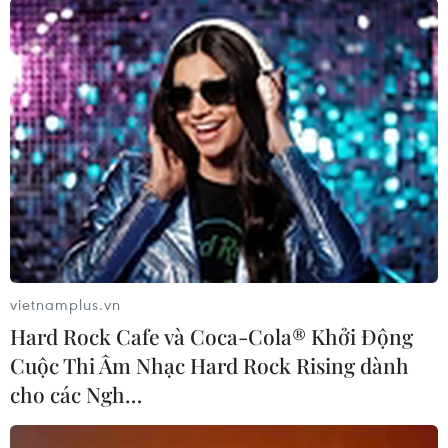
#An ninh Nghệ An
#Thời sự
#Thời sự hôm nay
#Bản tin thời sự
#Tội phạm
#Truy nã
#Tội phạm hình sự
#Hình sự
#Công an
#Vụ án
#Phạm pháp
#Pháp luật
#Pháp đình
#Xã hội
#An ninh xã hội
#Chính trị
#VietnamPlus
Pháp
Theo dõi VietnamPlus
vietnamplus.vn
Hard Rock Cafe và Coca-Cola® Khởi Động
Cuộc Thi Âm Nhạc Hard Rock Rising dành
cho các Ngh…
TIN LIÊN QUAN