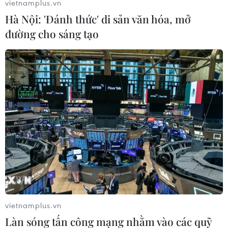
vietnamplus.vn
5 nghị sỹ khác để gia nhập nhóm nghị sỹ đảng
Hà Nội: 'Đánh thức' di sản văn hóa, mở
Xã hội.
đường cho sáng tạo
Tuy nhiên, trong chiến dịch tranh cử tổng thống
Pháp vừa qua, ông de Rugy đã quyết định "đầu
quân" cho ứng cử viên Emmanuel Macron.
Sau đó, ông tái tranh cử vào Hạ viện với tư cách
ứng cử viên của đảng Nền Cộng hòa Tiến bước.
Sau khi được chọn làm ứng cử viên vào chức
Chủ tịch Hạ viện, ông de Rugy cam kết sẽ nỗ lực
giúp Hạ viện Pháp trở nên “dân chủ hơn, hiệu
quả hơn và hiện đại hơn"./.
(TTXVN/Vietnam+)
vietnamplus.vn
Làn sóng tấn công mạng nhằm vào các quỹ