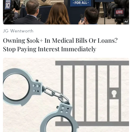
JG Wentworth
Owning $10k+ In Medical Bills Or Loans?
Stop Paying Interest Immediately
Cựu Thủ tướng Pakistan Imran Khan. (Ảnh: AFP/TTXVN)
Theo đài truyền hình Geo News của Pakistan,
ngày 12/5, Tòa án Cấp cao Islamabad của nước
này đã cho phép cựu Thủ tướng Imra Khan
được tại ngoại trong 2 tuần sau khi ông bị bắt