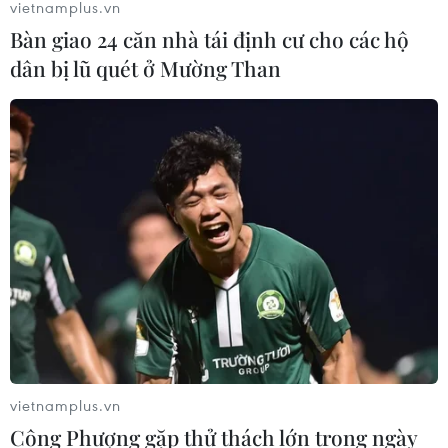
vietnamplus.vn
Bàn giao 24 căn nhà tái định cư cho các hộ
dân bị lũ quét ở Mường Than
TIN CÙNG CHUYÊN MỤC
Hàn Quốc tái khẳng định mục tiêu
chung sống hòa bình với Triều Tiên
06/08/2026 15:33
vietnamplus.vn
Công Phượng gặp thử thách lớn trong ngày
Lở đất tại Philippines khiến ít nhất 4