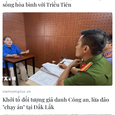
sống hòa bình với Triều Tiên
Bất ổn chính trị gia tăng, Pakistan khó
nhận được gói cứu trợ của IMF
11/05/2023 06:54
Gần 100 ngày kể từ chuyến công tác cuối cùng của
nhóm chuyên viên IMF tới Pakistan, hai bên chưa đạt
được thỏa thuận sơ bộ nào, trong khi đây là bước quan
trọng đảm bảo viện trợ tiếp theo của IMF.
vietnamplus.vn
Khởi tố đối tượng giả danh Công an, lừa đảo
"chạy án" tại Đắk Lắk