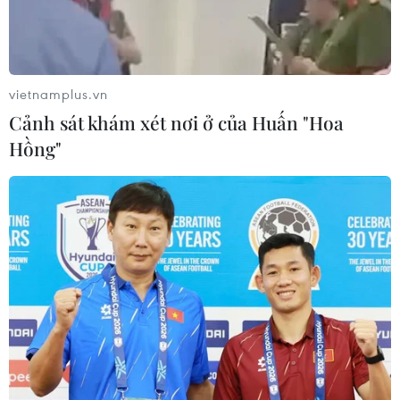
quanh dinh thự của ông Imran Khan ở ngoại ô Zaman
Park sang trọng của thành phố Lahore.
vietnamplus.vn
Cảnh sát khám xét nơi ở của Huấn "Hoa
Hồng"
Pakistan bắt cựu Thủ tướng Imran Khan
do liên quan đến tham nhũng