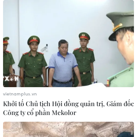
phóng ít nhất 1 tên lửa đạn đạo tầm
ngắn
06/08/2026 09:41
Quân đội Hàn Quốc thông báo Triều
Tiên phóng vật thể chưa xác định
06/08/2026 08:31
Dấu mốc quan trọng trong quan hệ
Việt Nam-Australia
vietnamplus.vn
06/08/2026 08:29
Khởi tố Chủ tịch Hội đồng quản trị, Giám đốc
Công ty cổ phần Mekolor
Hàn Quốc tăng cường giải pháp
ngăn chặn đánh bạc trực tuyến trong