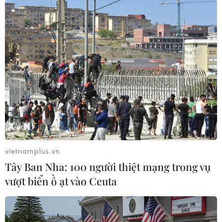
Tuy nhiên, đến nay, IMF và Pakistan vẫn chưa
đạt được thỏa thuận sơ bộ nào liên quan gói cứu
trợ./.
(TTXVN/Vietnam+)
vietnamplus.vn
Tây Ban Nha: 100 người thiệt mạng trong vụ
vượt biển ồ ạt vào Ceuta