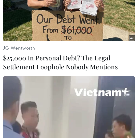
JG Wentworth
$25,000 In Personal Debt? The Legal
Settlement Loophole Nobody Mentions
Cảnh sát Pakistan ngừng bao vây dinh thự
của cựu Thủ tướng Imran Khan
15/03/2023 13:27
Cảnh sát và lực lượng kiểm lâm bán quân sự đã rút lui
sau khi bỏ một loạt rào chắn và trạm kiểm soát xung