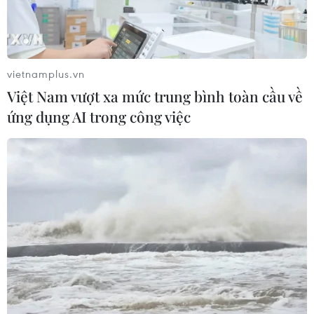
vietnamplus.vn
Việt Nam vượt xa mức trung bình toàn cầu về
ứng dụng AI trong công việc
Đức quan ngại về kế hoạch sáp nhập khu
Bờ Tây của Israel
10/06/2020 12:51
Sau cuộc hội đàm với Ngoại trưởng Israel Gabi
Ashkenazi, ông Maas nhấn mạnh cùng với Liên minh