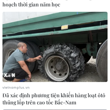
hoạch thời gian năm học
Liên đoàn Arab lên án kế hoạch sáp nhập
Bờ Tây của Israel
11/06/2020 23:30
Liên đoàn Arab lên án việc Israel sáp nhập các vùng
lãnh thổ chiếm đóng ở khu Bờ Tây, trong khi một số
nước châu Âu bày tỏ sự ủng hộ đối với nhà nước
Palestine.
vietnamplus.vn
Đã xác định phương tiện khiến hàng loạt ôtô
thủng lốp trên cao tốc Bắc-Nam