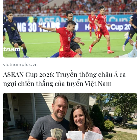
#Palestine
#Israel
#Sáp nhập Bờ Tây
#Liên hợp quốc
#Chính quyền Palestine
Israel
Palestine
Theo dõi VietnamPlus
vietnamplus.vn
ASEAN Cup 2026: Truyền thông châu Á ca
ngợi chiến thắng của tuyển Việt Nam
TIN LIÊN QUAN