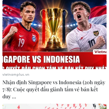
'Sáp nhập Bờ Tây đe dọa tới mối quan hệ
của Israel với các nước Arab'
12/06/2020 12:27
Đại sứ UAE tại Mỹ cảnh báo kế hoạch sáp nhập của
Israel, dự kiến sẽ được thực thi vào ngày 1/7 tới, sẽ kích
vietnamplus.vn
động bạo lực và các phần tử cực đoan.
Nhận định Singapore vs Indonesia (20h ngày
7/8): Cuộc quyết đấu giành tấm vé bán kết
duy …