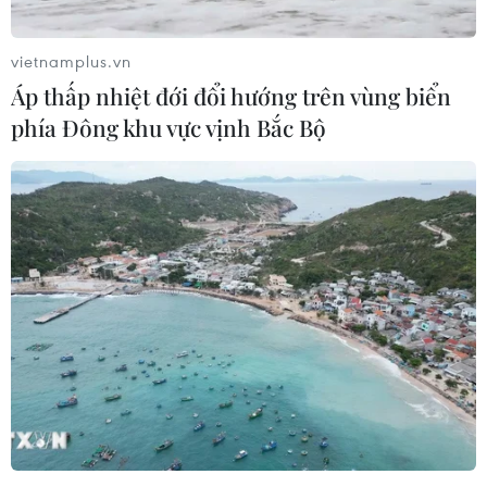
châu Âu (EU), Đức tin rằng việc sáp nhập này là không
phù hợp với luật quốc tế.
vietnamplus.vn
Áp thấp nhiệt đới đổi hướng trên vùng biển
phía Đông khu vực vịnh Bắc Bộ
Khúc mắc giữa Israel và Mỹ về kế hoạch