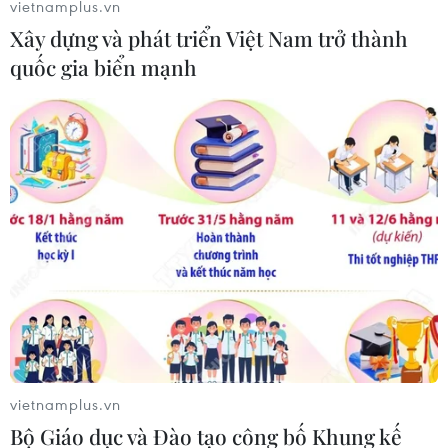
sáp nhập Bờ Tây
vietnamplus.vn
11/06/2020 14:00
Xây dựng và phát triển Việt Nam trở thành
Bộ trưởng phụ trách các vấn đề định cư Israel Hotovely
quốc gia biển mạnh
cho biết Israel và Mỹ có những bất đồng về kế hoạch
sáp nhập các khu vực ở Bờ Tây, bất đồng này cũng
xuất hiện trong nội bộ chính phủ đoàn kết.
vietnamplus.vn
Bộ Giáo dục và Đào tạo công bố Khung kế