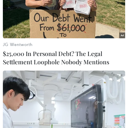
JG Wentworth
$25,000 In Personal Debt? The Legal
Settlement Loophole Nobody Mentions
Palestine có thể ngừng công nhận Israel
liên quan việc sáp nhập Bờ Tây
09/06/2020 06:27
Thủ tướng Palestine Mohammed Ishtaye nêu rõ: “Việc
hủy bỏ công nhận Israel sẽ được cân nhắc trong trường
hợp Israel thực hiện kế hoạch sáp nhập."