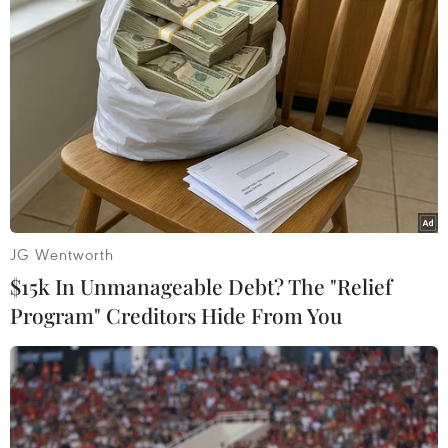
hòa bình Trung Đông, trong bối cảnh EU đang
tìm cách thuyết phục Israel từ bỏ kế hoạch sáp
nhập các khu vực thuộc Bờ Tây./.
(TTXVN/Vietnam+)
JG Wentworth
$15k In Unmanageable Debt? The "Relief
Program" Creditors Hide From You