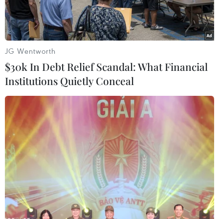
JG Wentworth
$30k In Debt Relief Scandal: What Financial
Institutions Quietly Conceal
Khu định cư Givat Zeev của Israel ở gần thành phố Ramallah,
Bờ Tây ngày 10/6. (Ảnh: AFP/TTXVN)
Theo phóng viên TTXVN tại Trung Đông,
Palestine đã chính thức đề nghị Liên hợp quốc
tổ chức một cuộc họp thảo luận về kế hoạch của
Israel sáp nhập các khu vực ở Bờ Tây và có các