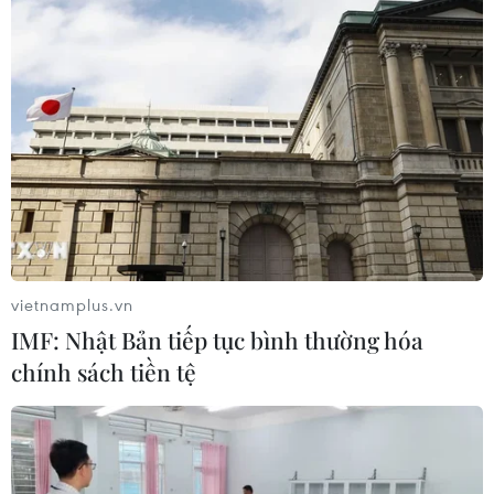
gây hậu quả nghiêm trọng
17/02/2017 02:26
Theo ông Nickolay Mladenov ngày 16/2, chủ nghĩa cực
đoan, tình trạng dân thường thương vong và mất nhà
cửa tiếp tục hoành hành ở Trung Đông và gây hậu quả
nghiêm trọng vượt ngoài khu vực.
vietnamplus.vn
IMF: Nhật Bản tiếp tục bình thường hóa
chính sách tiền tệ