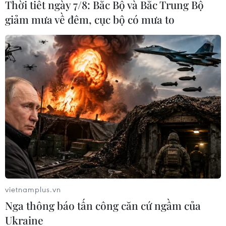
Thời tiết ngày 7/8: Bắc Bộ và Bắc Trung Bộ
giảm mưa về đêm, cục bộ có mưa to
Mỹ thôi ủng hộ giải pháp 2 nhà nước cho
xung đột Israel-Palestine
vietnamplus.vn
15/02/2017 02:48
Nga thông báo tấn công căn cứ ngầm của
Nhà Trắng ngày 14/2 đã phát đi tín hiệu về việc bất
Ukraine