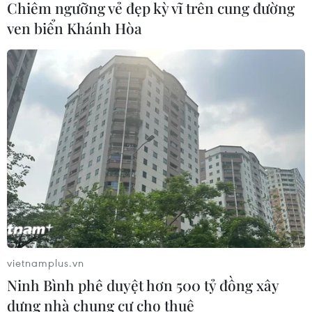
Chiêm ngưỡng vẻ đẹp kỳ vĩ trên cung đường
ngoài vẫn ở mức kỷ lục
ven biển Khánh Hòa
03/08/2026 11:32
Tín hiệu tích cực đối với tiến trình
phục hồi kinh tế của Syria
03/08/2026 07:22
Tổng thống Mỹ: Các bên đạt bước
tiến hướng tới chấm dứt xung đột với
Iran
03/08/2026 06:24
vietnamplus.vn
Ninh Bình phê duyệt hơn 500 tỷ đồng xây
Tổng thống Trump thông báo thời
dựng nhà chung cư cho thuê