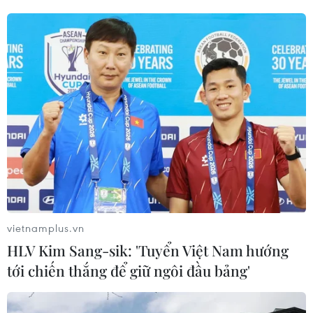
ngờ chấm dứt sự ủng hộ kéo dài hàng chục năm qua
đối với giải pháp 2 nhà nước cho cuộc xung đột Israel-
Palestine.
vietnamplus.vn
HLV Kim Sang-sik: 'Tuyển Việt Nam hướng
tới chiến thắng để giữ ngôi đầu bảng'
Tiến trình hòa bình Trung Đông bế tắc,