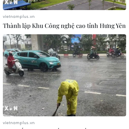
vietnamplus.vn
Thành lập Khu Công nghệ cao tỉnh Hưng Yên
Palestine, Israel phản ứng trái chiều sau
Hội nghị hòa bình Trung Đông
16/01/2017 02:01
Sau khi hội nghị hòa bình Trung Đông kết thúc, Palestine
đã ngay lập tức hoan nghênh tuyên bố chung hội nghị,
trong khi Thủ tướng Israel Netanyahu nhấn mạnh hội
nghị này không hiệu quả.
vietnamplus.vn