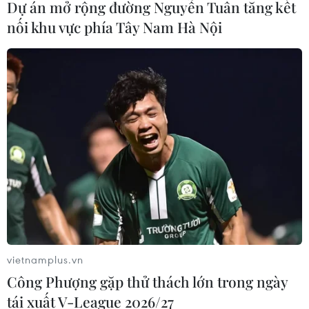
Dự án mở rộng đường Nguyễn Tuân tăng kết
nối khu vực phía Tây Nam Hà Nội
vietnamplus.vn
Công Phượng gặp thử thách lớn trong ngày
tái xuất V-League 2026/27