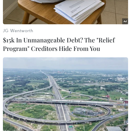
JG Wentworth
$15k In Unmanageable Debt? The "Relief
Program" Creditors Hide From You
Tổng thống Mahmoud Abbas. (Nguồn: AFP/TTXVN)
Tổng thống Palestine Mahmoud Abbas ngày
12/3 cho biết trong cuộc điện đàm giữa ông và
Tổng thống Mỹ Donald Trump mới đây, nhà
lãnh đạo Mỹ đã khẳng định cam kết đối với tiến
trình hòa bình giữa Israel và Palestine.