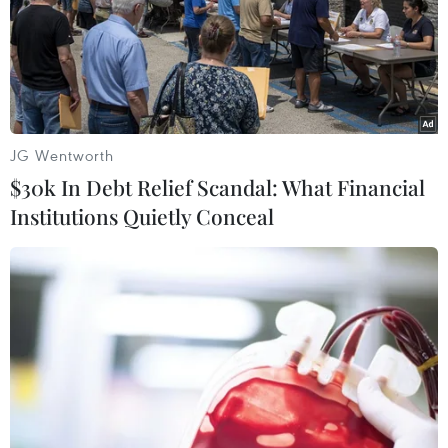
Theo dõi VietnamPlus
JG Wentworth
$30k In Debt Relief Scandal: What Financial
Institutions Quietly Conceal
TIN LIÊN QUAN