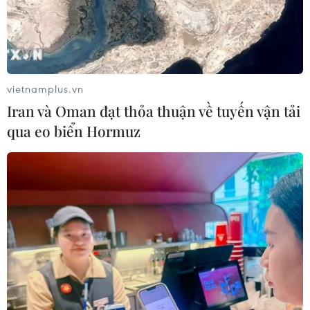
Israel phát triển xét nghiệm máu đơn
giản giúp phát hiện sớm ung thư
phổi
vietnamplus.vn
05/08/2026 03:42
Iran và Oman đạt thỏa thuận về tuyến vận tải
qua eo biển Hormuz
Italy có thể tham gia cơ chế xác minh
giải giáp Hezbollah tại Nam Liban
04/08/2026 22:42
Iran-Oman đàm phán thiết lập tuyến
hàng hải mới qua eo biển Hormuz
04/08/2026 22:42