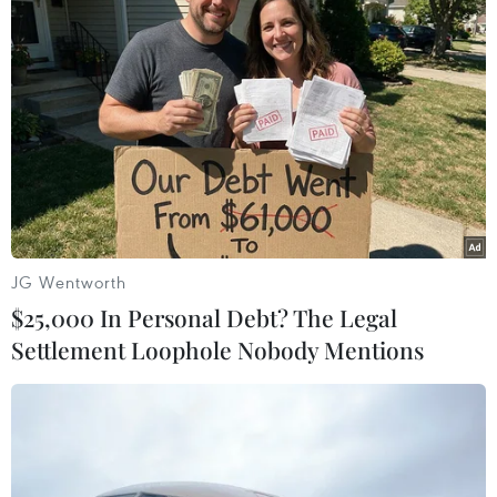
Quốc vương Jordan nhấn mạnh sự cần thiết
phải tái khởi động đàm phán hòa bình một cách
nghiêm túc, hiệu quả và lâu dài cho cuộc xung
đột Palestin-Israel dựa trên giải pháp hai nhà
nước./.
(TTXVN/Vietnam+)
JG Wentworth
$25,000 In Personal Debt? The Legal
Settlement Loophole Nobody Mentions