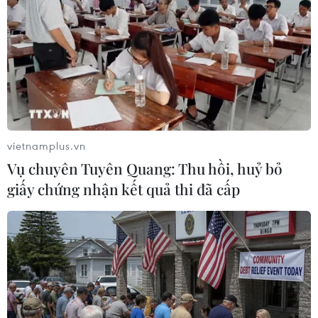
ngự cuối cùng do phiến quân kiểm soát tại thành phố
Aleppo của Syria vào sớm ngày thứ Hai, sau nhiều giờ
trì hoãn.
vietnamplus.vn
Vụ chuyên Tuyên Quang: Thu hồi, huỷ bỏ
giấy chứng nhận kết quả thi đã cấp
Khoảng 3.500 người đã sơ tán khỏi Aleppo