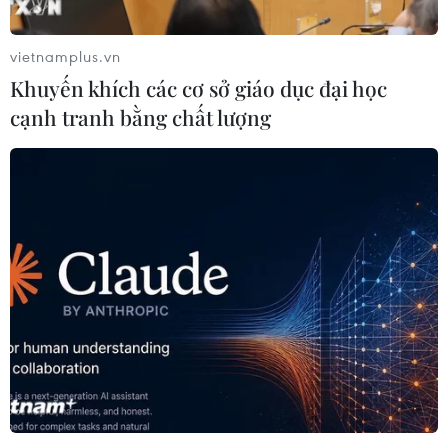
vietnamplus.vn
Khuyến khích các cơ sở giáo dục đại học
cạnh tranh bằng chất lượng
Chính phủ Syria cho phép Liên hợp quốc
tăng cường giám sát tại Aleppo
20/12/2016 12:23
Người phát ngôn Liên hợp quốc Jens Laerke ngày
20/12 cho biết Chính phủ Syria đã cho phép Liên hợp
quốc cử thêm 20 nhân viên đến khu vực phía Đông
thành phố Aleppo.