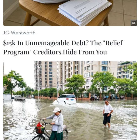
JG Wentworth
$15k In Unmanageable Debt? The "Relief
Program" Creditors Hide From You
Binh sỹ Syria tuần tra trên đường phố ở Aleppo. ( Nguồn:
EPA/TTXVN)
Ngày 22/12, quân đội Syria tuyên bố đã giải
phóng khu vực phía Đông thành phố Aleppo,
miền Bắc Syria khi các nhóm quân nổi dậy cuối
cùng đã rời khỏi thành phố, giúp chính phủ