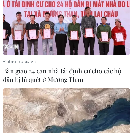
vietnamplus.vn
Bàn giao 24 căn nhà tái định cư cho các hộ
dân bị lũ quét ở Mường Than