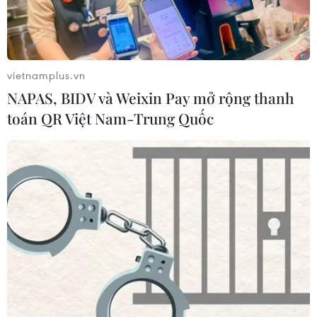
vietnamplus.vn
NAPAS, BIDV và Weixin Pay mở rộng thanh
toán QR Việt Nam-Trung Quốc
TIN CÙNG CHUYÊN MỤC
Iran và Oman thống nhất mở lại eo
biển Hormuz trong 60 ngày
06/08/2026 12:25