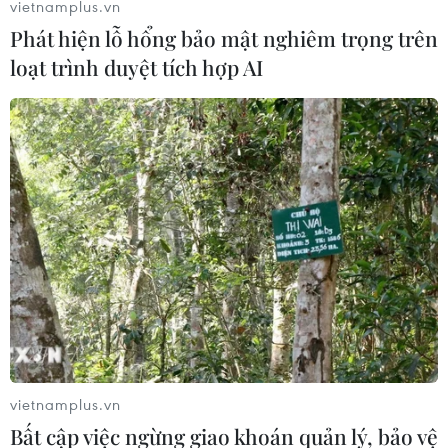
vietnamplus.vn
Phát hiện lỗ hổng bảo mật nghiêm trọng trên
loạt trình duyệt tích hợp AI
Thêm hơn 4.000 tay súng nổi dậy vừa sơ
tán khỏi thành phố Aleppo
22/12/2016 13:06
Hơn 4.000 tay súng đã rời khỏi Aleppo trong những giờ
qua trong bối cảnh hoạt động sơ tán tại các khu vực do
vietnamplus.vn
quân nổi dậy chiếm đóng sắp đến thời điểm kết thúc.
Bất cập việc ngừng giao khoán quản lý, bảo vệ