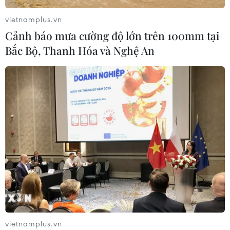
năng Mỹ tấn công Iran
vietnamplus.vn
02/08/2026 01:10
Cảnh báo mưa cường độ lớn trên 100mm tại
Bắc Bộ, Thanh Hóa và Nghệ An
Xem thêm
CƠ QUAN CHỦ QUẢN: THÔNG TẤN XÃ VIỆT NAM
Tổng Biên tập: TRẦN TIẾN DUẨN
Phó Tổng Biên tập: NGUYỄN THỊ TÁM, KHÚC THANH
THỦY
vietnamplus.vn