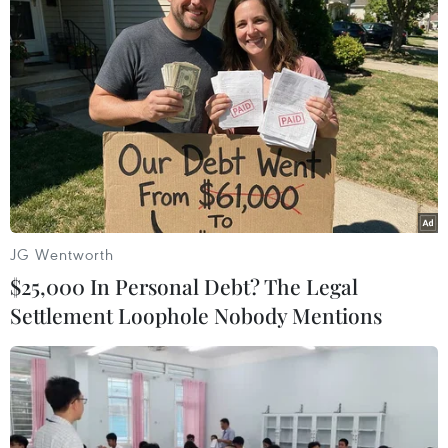
JG Wentworth
$25,000 In Personal Debt? The Legal
Settlement Loophole Nobody Mentions
Thêm 1.000 người chạy khỏi Aleppo trong
cuộc sơ tán mới
19/12/2016 07:55
Hơn 1.000 người đã được sơ tán khỏi các điểm phòng