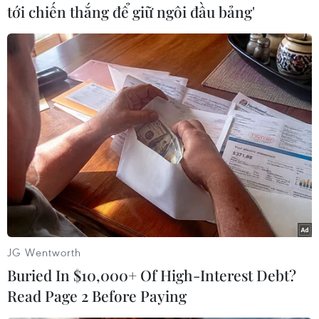
tới chiến thắng để giữ ngôi đầu bảng'
#Truyền hình
#Xe buýt
#Quân đội Syria
#Aleppo
#Ramussa
#Bashar al-Assad
#Nội chiến
#Khủng bố
Syria
Theo dõi VietnamPlus
JG Wentworth
Buried In $10,000+ Of High-Interest Debt?
TIN LIÊN QUAN
Read Page 2 Before Paying