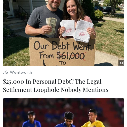
Quỹ vaccine phòng COVID-19 đã tiếp
nhận được 8.659 tỷ đồng
06/09/2021 11:27
Theo Ban quản lý Quỹ vaccine phòng COVID-19, Quỹ
vaccine phòng COVID-19 nhận được 8.659 tỷ đồng, đã
xuất quỹ thanh toán 373 tỷ đồng mua vaccine nên số dư
còn lại là 8.286 tỷ đồng.
JG Wentworth
$25,000 In Personal Debt? The Legal
Settlement Loophole Nobody Mentions