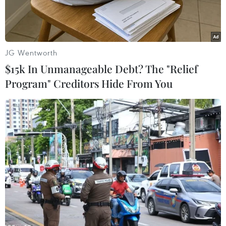
đồng.
JG Wentworth
$15k In Unmanageable Debt? The "Relief
Program" Creditors Hide From You
Chuẩn bị lấy vaccine phòng COVID-19 trước khi tiêm. (Ảnh:
Hoàng Hùng/TTXVN)
Theo Ban quản lý Quỹ vaccine phòng COVID-19,
tính đến 17h ngày 14/9, số dư Quỹ vaccine