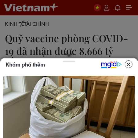
KINH TẾ
TÀI CHÍNH
Quỹ vaccine phòng COVID-
19 đã nhận được 8.666 tỷ
đồng
Khám phá thêm
Thùy Dương
14/09/2021 14:29
Ban quản lý Quỹ vaccine phòng COVID-19 đã chi
từ Quỹ 373,3 tỷ đồng, trong đó chi mua vaccine
364,5 tỷ đồng; chi hỗ trợ nghiên cứu, thử nghiệm
vaccine 8,8 tỷ đồng nên dư cuối ngày 8.292,7 tỷ