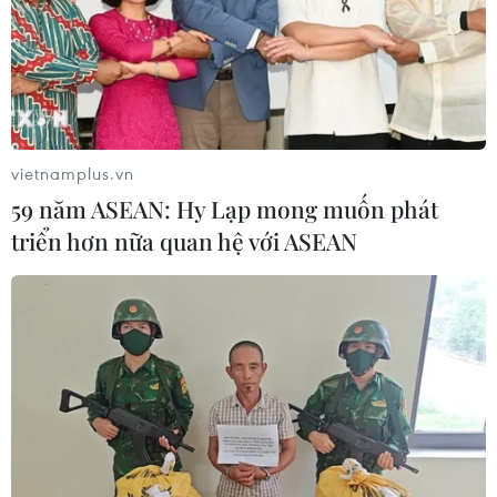
vietnamplus.vn
59 năm ASEAN: Hy Lạp mong muốn phát
triển hơn nữa quan hệ với ASEAN
TIN CÙNG CHUYÊN MỤC
Cơ cấu lại vốn nhà nước tại doanh