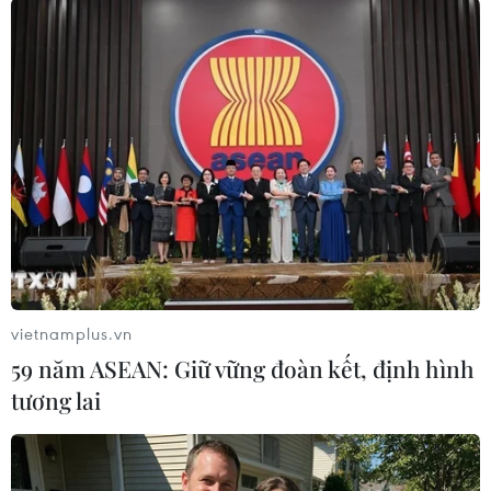
TIN LIÊN QUAN
vietnamplus.vn
59 năm ASEAN: Giữ vững đoàn kết, định hình
tương lai