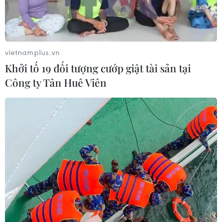
vietnamplus.vn
Khởi tố 19 đối tượng cướp giật tài sản tại
Công ty Tân Huê Viên
Quỹ vaccine phòng COVID-19 đã tiếp
nhận 8.664 tỷ đồng
10/09/2021 12:09
Tính đến chiều ngày 10/9, đã có 543.478 tổ chức và cá
nhân tham gia đóng góp ủng hộ Quỹ vaccine phòng