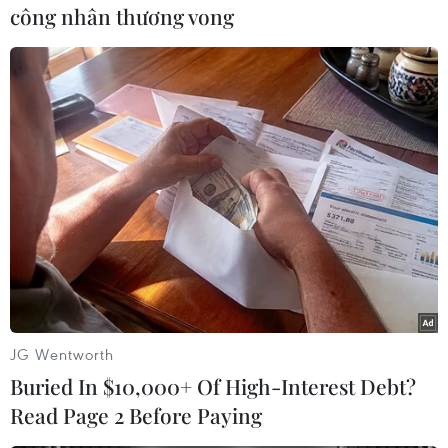
công nhân thương vong
#Quỹ vaccine phòng COVID-19
#Ủng hộ
#Mua vaccine
#Thử nghiệm vaccine
JG Wentworth
Buried In $10,000+ Of High-Interest Debt?
Theo dõi VietnamPlus
Read Page 2 Before Paying