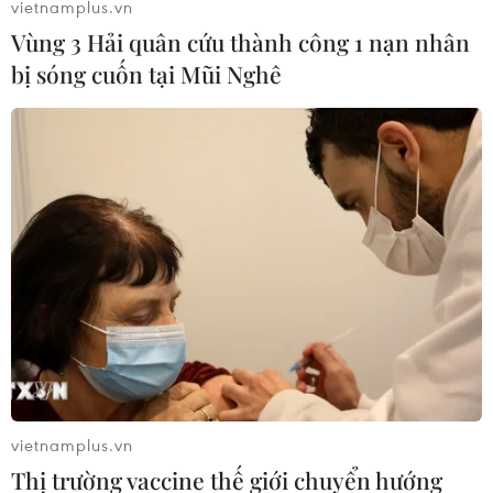
vietnamplus.vn
Vùng 3 Hải quân cứu thành công 1 nạn nhân
bị sóng cuốn tại Mũi Nghê
Tây Ban Nha nêu điều kiện ủng hộ dự thảo
"ly hôn" EU-Anh
22/11/2018 07:51
Tây Ban Nha đe dọa bác thỏa thuận Brexit nếu văn kiện
này không đảm bảo quyền phủ quyết của nước này đối
với Gibraltar, vùng lãnh thổ hải ngoại thuộc Vương quốc
Liên hiệp Anh mà Madrid muốn đòi lại.
vietnamplus.vn
Thị trường vaccine thế giới chuyển hướng