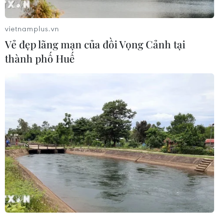
công trên Biển Đen
04/08/2026 05:54
vietnamplus.vn
Vẻ đẹp lãng mạn của đồi Vọng Cảnh tại
thành phố Huế
Vì sao Google khiến Mỹ và
EU đối đầu về chủ quyền số?
04/08/2026 04:13
Máy bay chở khách nội địa đầu tiên
của Nga hoàn tất chuyến bay thử
nghiệm
04/08/2026 01:25
Xem thêm