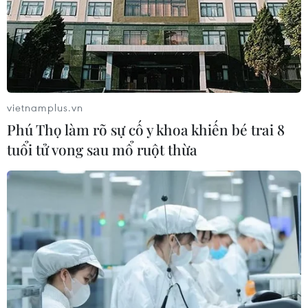
vietnamplus.vn
Phú Thọ làm rõ sự cố y khoa khiến bé trai 8
tuổi tử vong sau mổ ruột thừa