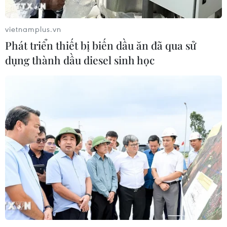
củng cố chủ quyền số
08/08/2026 04:15
vietnamplus.vn
Phát triển thiết bị biến dầu ăn đã qua sử
dụng thành dầu diesel sinh học
Liên hợp quốc kêu gọi chấm dứt tấn
công dân thường trong xung đột
Nga-Ukraine
07/08/2026 04:29
Chính sách nhà ở của nước Anh -
Góc tham chiếu cho Việt Nam
07/08/2026 04:08
Bỉ tìm ra hướng đi mới trong điều trị