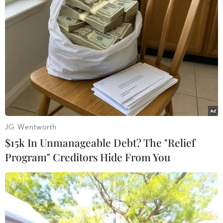
#Pedro Sanchez
#Tin nóng
#Tin mới
#Tin thời sự
#Thời sự trong ngày
#Thời sự hôm nay
#VietnamPlus
Anh
Theo dõi VietnamPlus
JG Wentworth
$15k In Unmanageable Debt? The "Relief
Program" Creditors Hide From You
TIN LIÊN QUAN