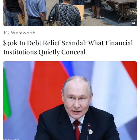
hay còn gọi
JG Wentworth
$30k In Debt Relief Scandal: What Financial
Institutions Quietly Conceal
Vùng lãnh thổ Gibraltar. (Nguồn: Getty Images)
Một quan chức thuộc Ủy ban châu Âu ngày
22/11 cho biết quyền đánh cá và số phận lãnh
thổ vùng lãnh thổ Gibraltar vẫn chưa được
quyết định trong các cuộc đàm phán Anh rời