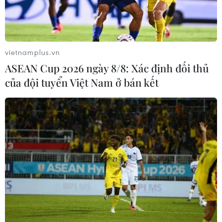
trưởng Tây Ban Nha Alfonso Dastis cho biết Tây Ban
Nha đề nghị cùng Anh quản lý sân bay Gibraltar thời kỳ
hậu Brexit.
vietnamplus.vn
ASEAN Cup 2026 ngày 8/8: Xác định đối thủ
của đội tuyển Việt Nam ở bán kết
EU hối thúc Anh hành động lập tức để đạt