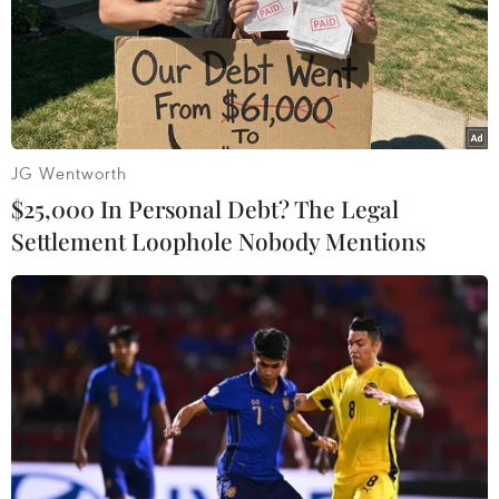
JG Wentworth
$25,000 In Personal Debt? The Legal
Settlement Loophole Nobody Mentions
Tây Ban Nha đề nghị cùng Anh quản lý sân
bay Gibraltar thời hậu Brexit
25/02/2018 14:44
Phát biểu trên tờ Financial Times ngày 25/2, Ngoại