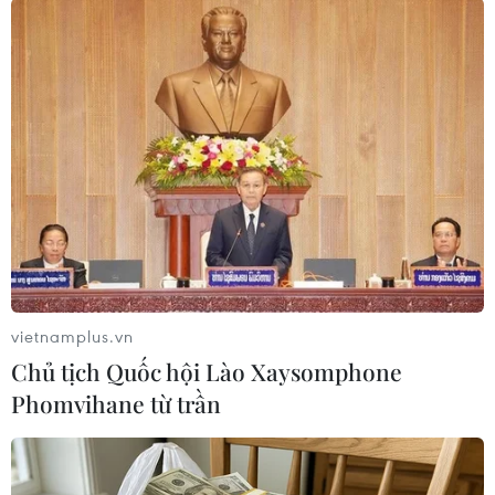
(TTXVN/Vietnam+)
vietnamplus.vn
Chủ tịch Quốc hội Lào Xaysomphone
Phomvihane từ trần
#Du học Anh
#Brexit
#Gibraltar
#Anh rời EU
#Hiệp ước Utrecht
#Thủ tướng Tây Ban Nha