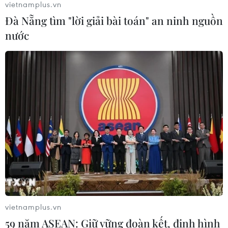
vietnamplus.vn
Đà Nẵng tìm "lời giải bài toán" an ninh nguồn
nước
CƠ QUAN CHỦ QUẢN: THÔNG TẤN XÃ VIỆT NAM
Tổng Biên tập: TRẦN TIẾN DUẨN
Phó Tổng Biên tập: NGUYỄN THỊ TÁM, KHÚC THANH
THỦY
Sở hữu trí tuệ
Quy định sử dụng
RSS
Hỗ trợ
Ngôn ngữ
TTXVN
Dịch vụ tin
Quảng cáo
vietnamplus.vn
Liên hệ
59 năm ASEAN: Giữ vững đoàn kết, định hình