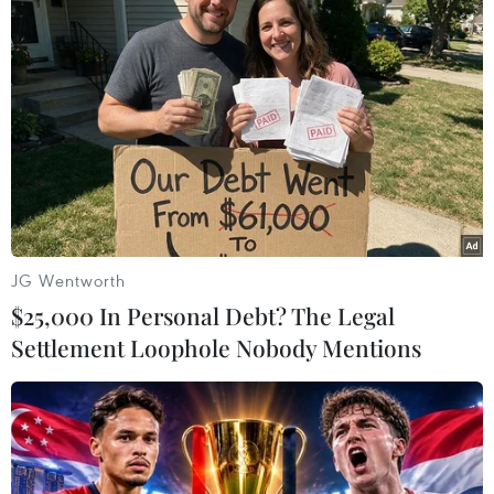
JG Wentworth
$25,000 In Personal Debt? The Legal
Settlement Loophole Nobody Mentions
Saudi Arabia đánh chặn tên lửa của
Houthi nhằm vào thành phố biên giới
22/04/2018 23:10