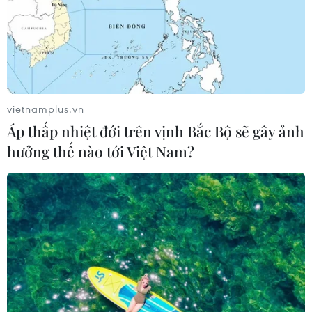
vietnamplus.vn
Áp thấp nhiệt đới trên vịnh Bắc Bộ sẽ gây ảnh
hưởng thế nào tới Việt Nam?
TIN CÙNG CHUYÊN MỤC
Mỹ có đang chuẩn bị một
chiến lược mới nhằm vào Iran?
07/08/2026 10:08
Mỹ can thiệp khẩn cấp, ngăn
Israel mở rộng đòn trừng phạt