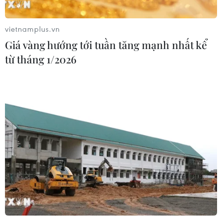
02/08/2026 22:47
vietnamplus.vn
Giá vàng hướng tới tuần tăng mạnh nhất kể
Xem thêm
từ tháng 1/2026
CƠ QUAN CHỦ QUẢN: THÔNG TẤN XÃ VIỆT NAM
Tổng Biên tập: TRẦN TIẾN DUẨN
Phó Tổng Biên tập: NGUYỄN THỊ TÁM, KHÚC THANH
THỦY
Sở hữu trí tuệ
Quy định sử dụng
RSS
Hỗ trợ