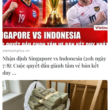
Lực lượng phòng không Saudi Arabia ngày 22/4 thông
báo đã đánh chặn một tên lửa đạn đạo do lực lượng
Houthi bắn về phía thành phố biên giới Najran của
Saudi Arabia.
vietnamplus.vn
Nhận định Singapore vs Indonesia (20h ngày
7/8): Cuộc quyết đấu giành tấm vé bán kết
duy …