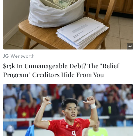
Yemen: Các cuộc không kích của Saudi
Arabia làm 40 người thương vong
23/04/2018 10:37
Các cuộc không kích của liên quân do Saudi Arabia
dẫn đầu đã gây thương vong cho ít nhất 40 người tại
một lễ cưới ở tỉnh Hajjah, Tây Bắc Yemen.
JG Wentworth
$15k In Unmanageable Debt? The "Relief
Program" Creditors Hide From You