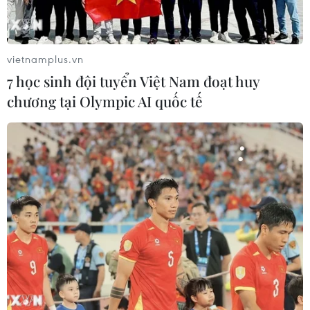
vietnamplus.vn
7 học sinh đội tuyển Việt Nam đoạt huy
chương tại Olympic AI quốc tế
LHQ lên án các vụ không kích gây thương
vong cho dân thường ở Yemen
24/04/2018 04:26
Tổng Thư ký Liên hợp quốc Antonio Guterres đã lên án
mạnh mẽ vụ không kích vào một đám cưới ở Yemen,
khiến hàng chục người thiệt mạng, trong đó có nhiều trẻ
em.