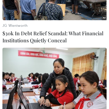
JG Wentworth
$30k In Debt Relief Scandal: What Financial
Institutions Quietly Conceal
Thủ lĩnh Houthi Saleh al-Sammad được cho là đã bị tiêu diệt.
(Nguồn: Reuters)
AFP đưa tin, Saudi Arabia đã xác nhận nước
này đứng sau vụ không kích khiến nhân vật số
hai của lực lượng phiến quân Hồi giáo Houthi
tại Yemen thiệt mạng vào tuần trước.
Trên trang mạng xã hội Twitter, chiều 24/4, Đại