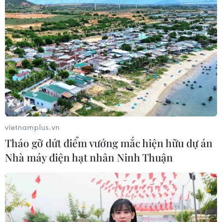
Italy có thể tham gia cơ chế xác minh
giải giáp Hezbollah tại Nam Liban
04/08/2026 22:42
Iran-Oman đàm phán thiết lập tuyến
hàng hải mới qua eo biển Hormuz
04/08/2026 22:42
vietnamplus.vn
Tháo gỡ dứt điểm vướng mắc hiện hữu dự án
Cố vấn quân sự Iran tiết lộ
Nhà máy điện hạt nhân Ninh Thuận
sốc, tuyên bố hàng trăm binh sĩ Mỹ
đã thiệt mạng
04/08/2026 15:51