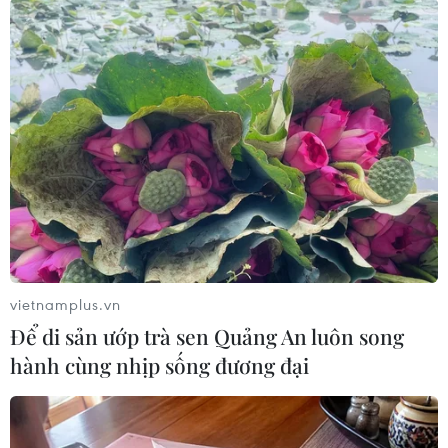
(TTXVN/Vietnam+)
vietnamplus.vn
Để di sản ướp trà sen Quảng An luôn song
hành cùng nhịp sống đương đại
#Tỷ giá Vietcombank
#Fed tăng lãi suất
#Phố Wall
#Đồng euro Tin tức
#Tin tức mới nhất
#Tin tức 24h