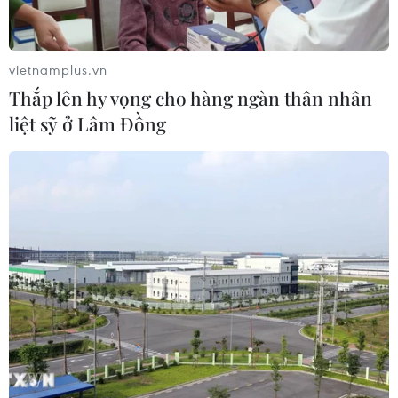
Mỹ giảm mạnh
29/07/2026 00:20
vietnamplus.vn
Thắp lên hy vọng cho hàng ngàn thân nhân
Chứng khoán châu Á hứng chịu đợt
liệt sỹ ở Lâm Đồng
bán tháo mới
28/07/2026 10:41
Chứng khoán Mỹ diễn biến trái chiều
trước tuần lễ quyết định của Fed
28/07/2026 02:13
Chứng khoán châu Á đồng loạt tăng
khi giá dầu giảm mạnh