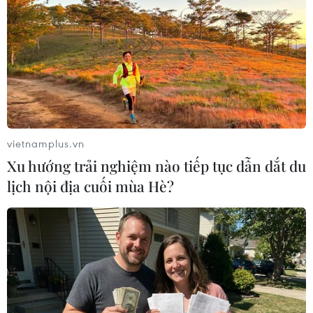
TIN LIÊN QUAN
vietnamplus.vn
Xu hướng trải nghiệm nào tiếp tục dẫn dắt du
lịch nội địa cuối mùa Hè?
Khủng bố tại London khiến chứng khoán
Âu-Mỹ đồng loạt giảm điểm