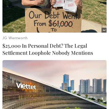
06/06/2017 03:24
Các thị trường chứng khoán Âu-Mỹ đồng loạt giảm
điểm giữa bối cảnh giới đầu tư bị tác động bởi cuộc tấn
công khủng bố cuối tuần qua ở London và số liệu việc
làm thấp hơn kỳ vọng tại Mỹ.
JG Wentworth
$25,000 In Personal Debt? The Legal
Settlement Loophole Nobody Mentions