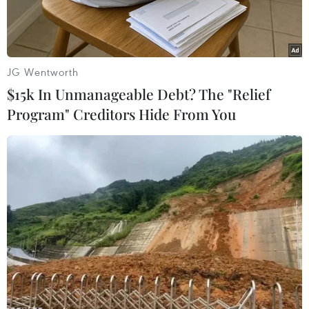
JG Wentworth
$15k In Unmanageable Debt? The "Relief
Program" Creditors Hide From You
Các nhà giao dịch tại thị trường chứng khoán New York ngày
17/5. (Nguồn: AFP/TTXVN)
Thị trường chứng khoán Phố Wall trầm lắng sau
quyết định nâng lãi suất của Cục Dự trữ Liên
bang Mỹ (Fed) và tín hiệu về một đợt nâng lãi