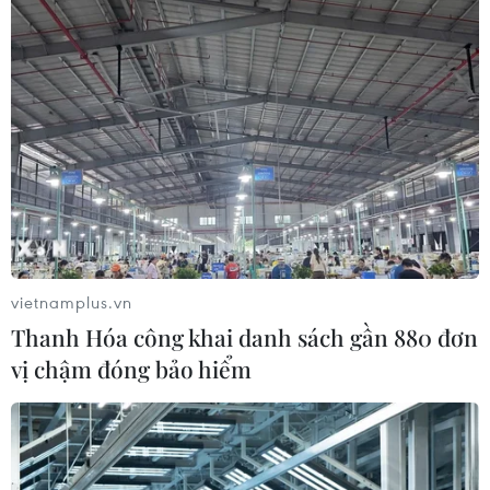
Ngân hàng Dự trữ Liên bang Mỹ (Fed) đã tăng lãi suất
cơ bản thêm 0,25 điểm phần trăm, lần thứ 2 trong vòng
3 tháng qua.
vietnamplus.vn
Thanh Hóa công khai danh sách gần 880 đơn
vị chậm đóng bảo hiểm