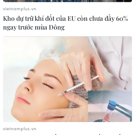
vietnamplus.vn
Kho dự trữ khí đốt của EU còn chưa đầy 60%
ngay trước mùa Đông
TIN CÙNG CHUYÊN MỤC
Chứng khoán Mỹ rời đỉnh khi giá
năng lượng leo thang
vietnamplus.vn