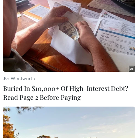
#Tin tức mới nhất trong ngày
#Tin tức thời sự
#Tin tức hot
#tin tức an ninh
#An ninh
#An ninh Nghệ An
#Thời sự
#Thời sự hôm nay
#Bản tin thời sự
#Tội phạm
#Truy nã
#Tội phạm hình sự
#Hình sự
#Công an
#Vụ án
#Phạm pháp
#Pháp luật
#Pháp đình
#Xã hội
#An ninh xã hội
#Chính trị
#VietnamPlus
#Vietnam
#Plus
Mỹ
JG Wentworth
Buried In $10,000+ Of High-Interest Debt?
Read Page 2 Before Paying
Theo dõi VietnamPlus