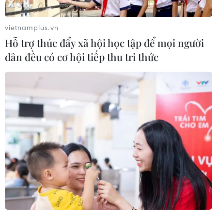
vietnamplus.vn
Hỗ trợ thúc đẩy xã hội học tập để mọi người
dân đều có cơ hội tiếp thu tri thức
Chứng khoán Mỹ mất điểm trước các sự
kiện chính trị quan trọng
07/06/2017 01:41
Các chỉ số chứng khoán Mỹ đồng loạt để mất điểm
trong phiên giao dịch ngày 6/6, khi các nhà đầu tư
thận trọng trước cuộc tổng tuyển cử tại Anh và cuộc điều
trần trước Quốc hội của cựu Giám đốc FBI.