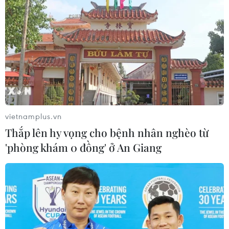
VN-Index tăng hơn 27 điểm, khối
ngoại mua ròng trở lại hơn 1.000 tỷ
đồng
03/08/2026 09:32
Cổ phiếu công nghệ giảm sâu: Định
giá lại hay cơ hội tích lũy?
vietnamplus.vn
03/08/2026 08:45
Thắp lên hy vọng cho bệnh nhân nghèo từ
'phòng khám 0 đồng' ở An Giang
Chứng khoán hồi phục gần 3%, thị
trường kỳ vọng khởi sắc trong tháng
Tám
02/08/2026 11:18