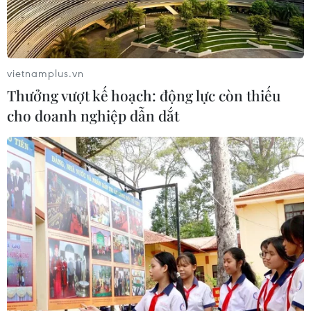
Tỷ giá ổn định, USD giao dịch ở mức thấp
nhất 6 tháng trở lại đây
vietnamplus.vn
06/06/2017 08:56
Thưởng vượt kế hoạch: động lực còn thiếu
Giới phân tích đồng thuận quan điểm FED sẽ nâng lãi
cho doanh nghiệp dẫn dắt
suất trong phiên họp ngày 14/6 tới đây. Tuy nhiên, điều
này không tác động mạnh đến tâm lý thị trường khi mà
giá trị USD tiếp tục đi xuống.