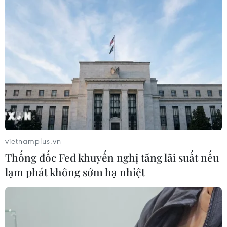
Pháp mở các điểm tắm sông
phục vụ người dân trong mùa Hè
nắng nóng
06/08/2026 03:02
Thành phố Hồ Chí Minh triển khai 8
dự án trạm trung chuyển rác công
nghệ khép kín
vietnamplus.vn
06/08/2026 03:01
Thống đốc Fed khuyến nghị tăng lãi suất nếu
lạm phát không sớm hạ nhiệt
Sơn La hỗ trợ người dân di dời khỏi
nơi nguy hiểm do mưa lũ
06/08/2026 02:50