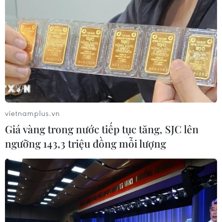
Thời tiết ngày 6/8: Bão số 3 đã di
chuyển ra ngoài Biển Đông
05/08/2026 23:15
Chủ động ứng phó với biến đổi khí
hậu trong thời kỳ mới
vietnamplus.vn
05/08/2026 14:57
Giá vàng trong nước tiếp tục tăng, SJC lên
ngưỡng 143,3 triệu đồng mỗi lượng
Gần 40 điểm bị sạt lở đất do mưa lớn
tại Lào Cai
05/08/2026 14:56