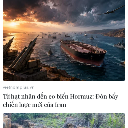
cung cấp trực tuyến trên trang thông tin điện tử
của Cục Khí tượng Thủy văn tại địa chỉ:
https://luquetsatlo.nchmf.gov.vn và trong bản
tin riêng cảnh báo lũ quét, sạt lở đất).
Trên biển, ở Bắc vịnh Bắc Bộ gió có Đông Bắc
mạnh cấp 4-5, sáng có lúc cấp 6, giật cấp 7, sóng
cao 1,5-2,5m, biển động.
Cảnh báo lũ quét, sạt lở đất ở
7 tỉnh phía Bắc
vietnamplus.vn
Trung tâm Dự báo Khí tượng Thủy văn Quốc gia
Từ hạt nhân đến eo biển Hormuz: Đòn bẩy
nhận định từ khoảng 5 giờ 30 phút đến 10 giờ
chiến lược mới của Iran
30 phút, khu vực các tỉnh Tuyên Quang, Thái
Nguyên và Quảng Ninh tiếp tục có mưa với
lượng mưa tích lũy phổ biến như sau: Tuyên