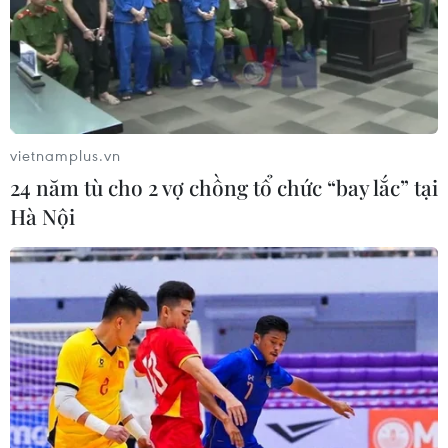
Thu Cúc, Thung Nai, Tiên Lương, Tiền Phong,
Tu Vũ, Văn Lang, Văn Miếu, Vân Sơn, Vạn Xuân,
Vĩnh Chân, Vĩnh Hưng, Vĩnh Thành, Võ Miếu,
Xuân Đài, Xuân Lũng, Yên Kỳ, Yên Sơn.
Tỉnh Lào Cai có các xã, phường: Tân Lĩnh, Trạm
vietnamplus.vn
Tấu; Gia Hội, Hạnh Phúc, Khánh Hòa, Lục Yên,
24 năm tù cho 2 vợ chồng tổ chức “bay lắc” tại
Nậm Chày, Sơn Lương, Tả Van, Việt Hồng; Bản
Hà Nội
Hồ, Bảo Ái, Bảo Hà, Cảm Nhân, Chấn Thịnh, Chế
Tạo, Gia Phú, Hưng Khánh, Lâm Thượng, Liên
Sơn, Lương Thịnh, Mỏ Vàng, Mù Cang Chải,
Mường Bo, Mường Lai, Âu Lâu, Cam Đường,
Cầu Thia, Nam Cường, Nghĩa Lộ, Sa Pa, Trung
Tâm, Văn Phú, Yên Bái, Phình Hồ, Phong Dụ Hạ,
Phúc Lợi, Púng Luông, Quy Mông, Tằng Loỏng,
Thác Bà, Thượng Bằng La, Trấn Yên, Văn Bàn,