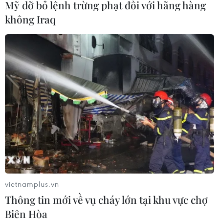
Mỹ dỡ bỏ lệnh trừng phạt đối với hãng hàng
Mưa dông tiếp tục mở rộng, Hà Nội đề
không Iraq
phòng lốc, sét và gió giật mạnh
08/06/2026 13:09
Ảnh vệ tinh, số liệu định vị dông sét và radar thời tiết
cho thấy vùng mây đối lưu đang phát triển và gây mưa
rào và dông mạnh cho các xã, phường ở phía Bắc khu
vực Hà Nội.
vietnamplus.vn
Thông tin mới về vụ cháy lớn tại khu vực chợ
Biên Hòa