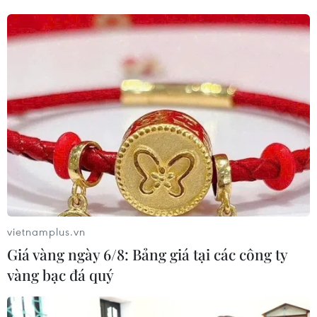
Thủ đô Hà Nội đón cơn mưa vàng
giải nhiệt
08/06/2026 12:14
Chiều tối 8/6/2026, nhiều khu vực trong đó có Thủ đô
Hà Nội đón mưa giông diện rộng, giúp giải tỏa bầu
không khí nắng nóng, oi bức suốt nhiều ngày qua.
vietnamplus.vn
Giá vàng ngày 6/8: Bảng giá tại các công ty
vàng bạc đá quý