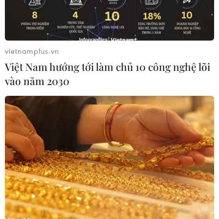
C.
vietnamplus.vn
Việt Nam hướng tới làm chủ 10 công nghệ lõi
vào năm 2030
Mưa giông diện rộng trên địa bàn Hà Nội vào tối 9/6. (Ảnh:
Minh Quyết/TTXVN)
Theo Trung tâm Dự báo Khí tượng Thủy văn
Quốc gia, hiện không khí lạnh đã ảnh hưởng