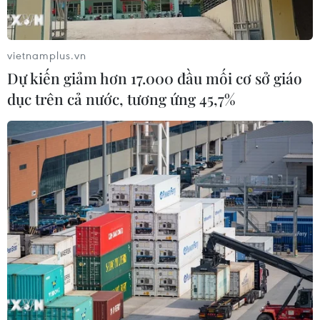
vietnamplus.vn
Bản Tin Dự báo Thời tiết
Dự kiến giảm hơn 17.000 đầu mối cơ sở giáo
Thời tiết ngày 6/8: Bão số 3 đã di chuyển ra
dục trên cả nước, tương ứng 45,7%
ngoài Biển Đông
Bão số 3 tiếp tục đổi hướng, di chuyển nhanh
hơn
Áp thấp nhiệt đới mạnh lên thành bão số 3,
vùng ven biển không bị ảnh hưởng
Thời tiết ngày 5/8: Bắc Bộ tiếp tục mưa lớn,
nguy cơ lũ quét và sạt lở đất gia tăng
Áp thấp nhiệt đới không ảnh hưởng đến vùng
ven biển và đất liền Việt Nam