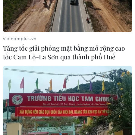
vietnamplus.vn
Tăng tốc giải phóng mặt bằng mở rộng cao
tốc Cam Lộ-La Sơn qua thành phố Huế
#mưa rào
#không khí lạnh
Theo dõi VietnamPlus