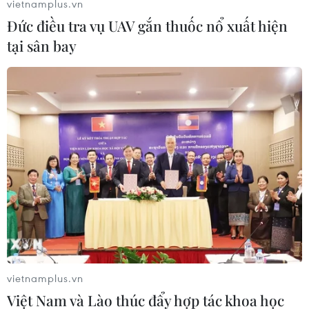
Ngày 24/11, một nguồn tin ngoại giao cho biết
vietnamplus.vn
Tây Ban Nha đã đạt được thỏa thuận với EU về
Đức điều tra vụ UAV gắn thuốc nổ xuất hiện
vấn đề lãnh thổ Gibraltar.
tại sân bay
Động thái này đã mở đường cho hội nghị
thượng đỉnh EU được tổ chức vào ngày 25/11
nhằm mục đích thông qua dự thảo thỏa thuận
Brexit cùng Thủ tướng Anh Theresa May./.
(Vietnam+)
vietnamplus.vn
Việt Nam và Lào thúc đẩy hợp tác khoa học