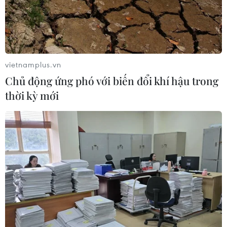
Đức điều tra vụ UAV gắn thuốc nổ
xuất hiện tại sân bay
vietnamplus.vn
05/08/2026 23:43
Chủ động ứng phó với biến đổi khí hậu trong
thời kỳ mới
Bất ổn địa chính trị kìm hãm tăng
trưởng Eurozone
05/08/2026 22:59
Tổng thống Nga thay đổi vị
trí các chỉ huy tại mặt trận Ukraine
05/08/2026 15:26