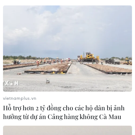
#Du học
#Brexit
#Gibraltar
#Liên minh châu Âu
#Thủ tướng Anh
#Theresa May
#tin tức
#tin tức mới nhất
#tin tức 24h
#tin tức mới nhất trong ngày
#tin tức thời sự
#tin tức hot
#VietnamPlus
#Vietnam
#Plus
Anh
Gibraltar
vietnamplus.vn
Hỗ trợ hơn 2 tỷ đồng cho các hộ dân bị ảnh
hưởng từ dự án Cảng hàng không Cà Mau
Theo dõi VietnamPlus