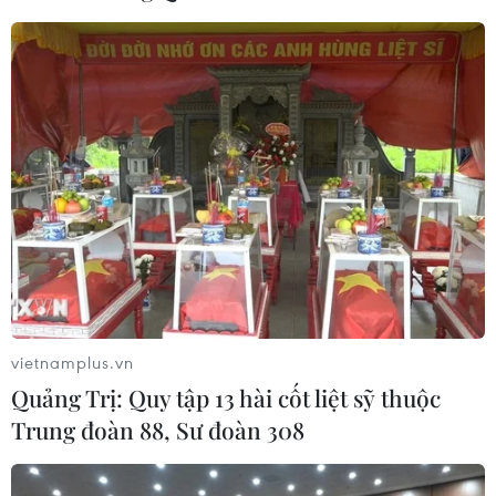
của Nga hoàn tất chuyến bay thử
nghiệm
04/08/2026 01:25
Bí mật sau những chung cư không
niên hạn ở Pháp
04/08/2026 01:03
Ukraine tiếp tục dội UAV vào
kho hàng của nền tảng bán lẻ lớn tại
vietnamplus.vn
Nga
Quảng Trị: Quy tập 13 hài cốt liệt sỹ thuộc
03/08/2026 15:02
Trung đoàn 88, Sư đoàn 308
Lãnh đạo EU kêu gọi 'hành động