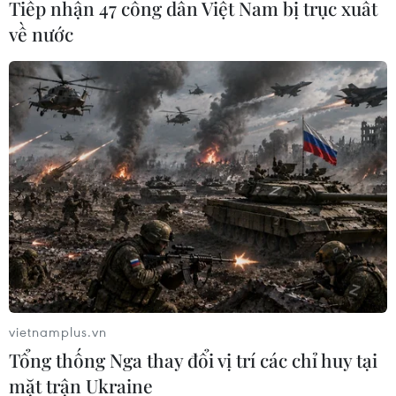
Tiếp nhận 47 công dân Việt Nam bị trục xuất
về nước
vietnamplus.vn
Tổng thống Nga thay đổi vị trí các chỉ huy tại
mặt trận Ukraine