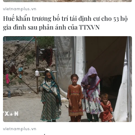
vietnamplus.vn
EU tuyên bố vượt qua “phép thử” an
Huế khẩn trương bố trí tái định cư cho 53 hộ
ninh biên giới sau khủng hoảng
gia đình sau phản ánh của TTXVN
Ceuta
05/08/2026 00:37
Nga và Ukraine tiếp tục tấn
công qua lại, thương vong không
ngừng gia tăng
04/08/2026 15:54
Pháp ghi nhận tháng 7 nóng nhất
trong lịch sử
04/08/2026 15:17
vietnamplus.vn