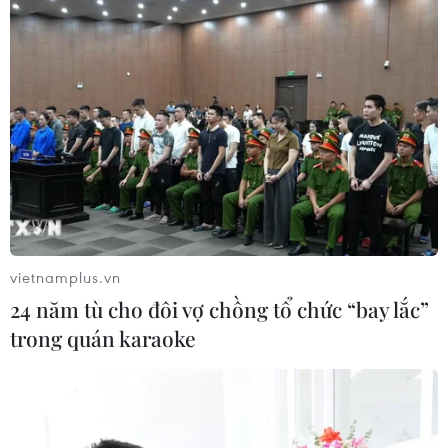
thống nhất' về biên giới
03/08/2026 14:35
Google châm ngòi cuộc đối
đầu mới giữa Mỹ và châu Âu về chủ
quyền số
03/08/2026 10:50
Giáo hoàng Leo XIV ban hành Luật
vietnamplus.vn
Cơ bản mới của Vatican
24 năm tù cho đôi vợ chồng tổ chức “bay lắc”
03/08/2026 05:32
trong quán karaoke
Tòa án Nga lần đầu phán quyết về
bản quyền đối với sản phẩm do AI tạo