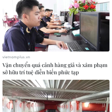
ra
03/08/2026 04:28
Tây Ban Nha nỗ lực khôi phục trật tự
sau cuộc khủng hoảng chưa từng có
03/08/2026 03:55
vietnamplus.vn
EU chính thức áp dụng quy định gắn
Vận chuyển quá cảnh hàng giả và xâm phạm
nhãn nội dung do AI tạo ra
sở hữu trí tuệ diễn biến phức tạp
03/08/2026 03:11
Hy Lạp: Hai trực thăng va chạm khi
chữa cháy rừng, 2 phi công thiệt