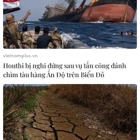
vietnamplus.vn
Houthi bị nghi đứng sau vụ tấn công đánh
chìm tàu hàng Ấn Độ trên Biển Đỏ
TIN CÙNG CHUYÊN MỤC
Liên hợp quốc: Xung đột Ukraine trải
qua tháng đẫm máu nhất
05/08/2026 23:47