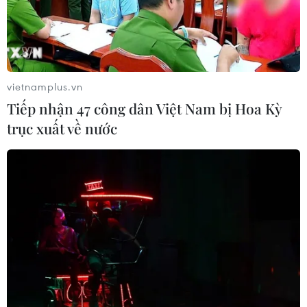
vietnamplus.vn
Tiếp nhận 47 công dân Việt Nam bị Hoa Kỳ
trục xuất về nước
Thủ tướng Tây Ban Nha ủng hộ Brexit sau
khi đạt thảo thuận với EU
24/11/2018 23:20
Thủ tướng Tây Ban Nha Pedro Sanchez tuyên bố chính
phủ của ông sẽ ủng hộ thỏa thuận Brexit với Anh sau khi
đạt được thỏa thuận với EU về vấn đề lãnh thổ
Gibraltar.