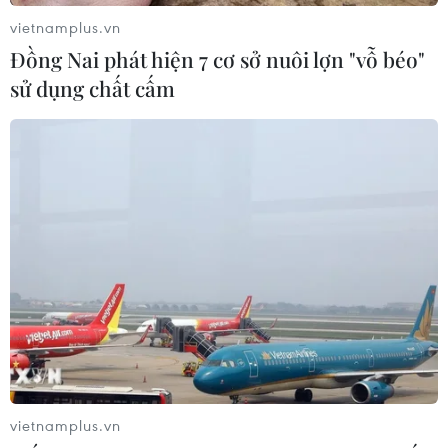
sẽ được loại bỏ khỏi các cuộc đàm phán giữa Anh và
vietnamplus.vn
EU về mối quan hệ trong tương lai.
Đồng Nai phát hiện 7 cơ sở nuôi lợn "vỗ béo"
sử dụng chất cấm
vietnamplus.vn