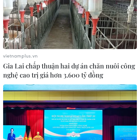
mạng
03/08/2026 01:39
Giáo hoàng Leo XIV ban hành hiến
pháp mới Thành quốc Vatican
03/08/2026 00:35
vietnamplus.vn
Gia Lai chấp thuận hai dự án chăn nuôi công
Vệ tinh Nga mở rộng vùng phủ sóng
nghệ cao trị giá hơn 3.600 tỷ đồng
liên lạc trên không phận Ukraine
02/08/2026 23:28
Lần đầu Nga nhập khẩu xăng từ châu
Phi do thiếu hụt nguồn cung trong
nước