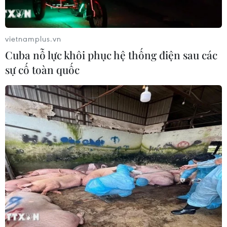
vietnamplus.vn
Cuba nỗ lực khôi phục hệ thống điện sau các
sự cố toàn quốc
Triển vọng ''sáng'' cho việc dự thảo Brexit
được EU nhất trí thông qua
25/11/2018 01:41
Anh và Tây Ban Nha chiều ngày 24/11 theo giờ địa
phương đã đạt được sự nhất trí với EU về việc Gibraltar