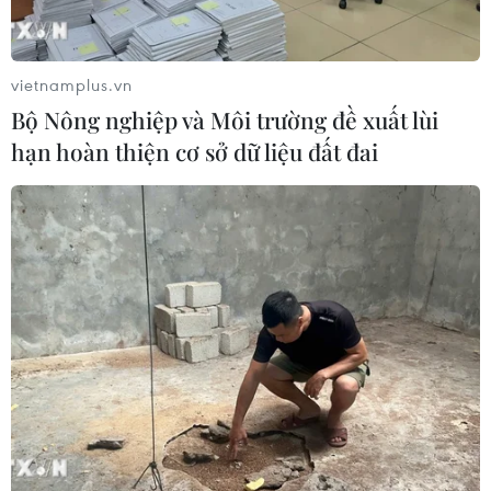
Đâm dao ở trung tâm London, một
nữ nghi phạm bị bắt giữ
vietnamplus.vn
Bộ Nông nghiệp và Môi trường đề xuất lùi
05/08/2026 15:07
hạn hoàn thiện cơ sở dữ liệu đất đai
Nhiều chuyến bay tại Đức chuyển
hướng do vật thể bay gần đường
băng
05/08/2026 10:54
Dự luật trừng phạt Nga của
Mỹ có thể khiến châu Âu chịu tác
động ngược
05/08/2026 04:58