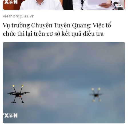
vấn đề liên quan đến bán đảo này, để mở
đường cho việc thông qua thỏa thuận về Brexit.
vietnamplus.vn
Vụ trường Chuyên Tuyên Quang: Việc tổ
Phát biểu khi đến tham dự hội đàm với Chủ tịch
chức thi lại trên cơ sở kết quả điều tra
Hội đồng châu Âu (EC) Donald Tusk tại Brussels,
Thủ tướng Anh nói: "Chúng tôi sẽ luôn đàm
phán thay mặt cho toàn bộ gia đình Vương quốc
Anh, trong đó có Gibraltar. Chúng tôi đã thảo
luận về giải pháp cho vấn đề Gibraltar một cách
xây dựng và hợp lý. Chúng tôi cũng đảm bảo
rằng thỏa thuận Brexit sẽ xử lý triệt để vấn đề
Gibraltar với một thời gian biểu cụ thể."
[Liên minh châu Âu và Tây Ban Nha đạt thỏa
thuận về Gibraltar]