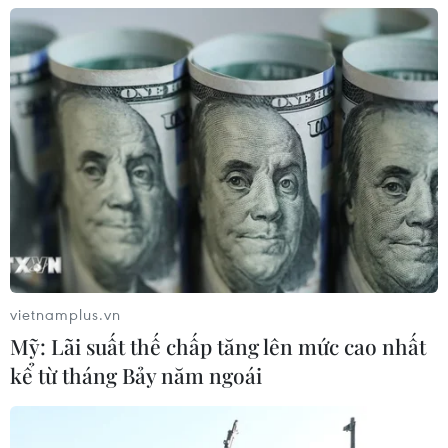
04/08/2026 15:17
Tây Ban Nha phát trực tiếp nhật thực
toàn phần từ độ cao 9.000 m
04/08/2026 13:23
Tàu chở hàng của Thổ Nhĩ Kỳ bị tấn
công trên Biển Đen
04/08/2026 05:54
vietnamplus.vn
Mỹ: Lãi suất thế chấp tăng lên mức cao nhất
kể từ tháng Bảy năm ngoái
Vì sao Google khiến Mỹ và
EU đối đầu về chủ quyền số?
04/08/2026 04:13