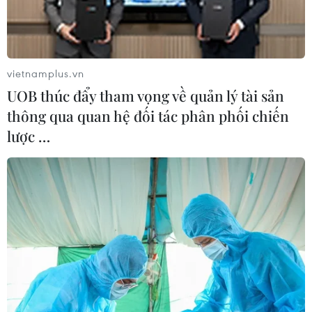
vietnamplus.vn
UOB thúc đẩy tham vọng về quản lý tài sản
thông qua quan hệ đối tác phân phối chiến
lược …
Thiếu hụt nguồn nhân lực - 'bom hẹn giờ'
với nền kinh tế Italy
12/06/2023 22:05
Tỷ lệ sinh giảm mạnh, nguồn lực học vấn thấp, tình
trạng chảy máu chất xám cộng với mức lương không