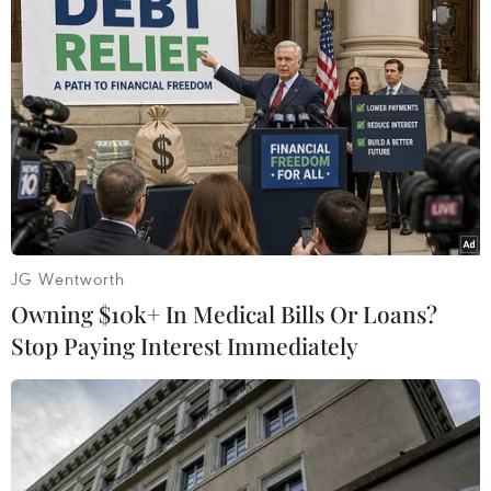
Số ca mắc COVID-19 tăng mạnh, Italy
thực thi các quy định 'vùng đỏ'
25/12/2020 06:37
Những quy định "vùng đỏ" bao gồm cấm đi lại giữa
các vùng; lệnh giới nghiêm kéo dài từ 10h tối hôm trước
đến 5h sáng hôm sau; đóng cửa tất cả các cửa hàng,
quán rượu, nhà hàng...
JG Wentworth
Owning $10k+ In Medical Bills Or Loans?
Stop Paying Interest Immediately