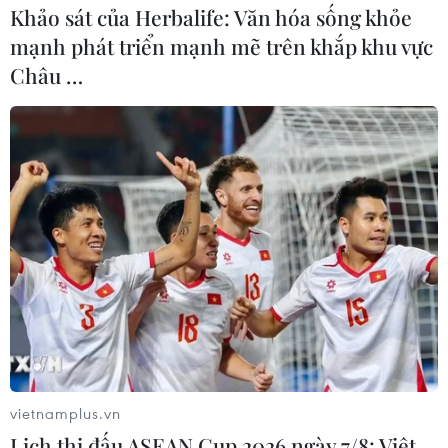
Khảo sát của Herbalife: Văn hóa sống khỏe
mạnh phát triển mạnh mẽ trên khắp khu vực
Châu …
vietnamplus.vn
Lịch thi đấu ASEAN Cup 2026 ngày 7/8: Việt