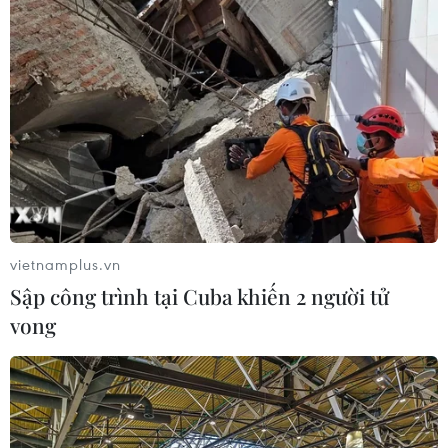
vietnamplus.vn
Sập công trình tại Cuba khiến 2 người tử
vong
TIN CÙNG CHUYÊN MỤC
Nga thoái vốn nhà nước khỏi Sân bay
Quốc tế Sheremetyevo
07/08/2026 00:22