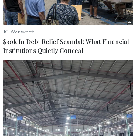
JG Wentworth
$30k In Debt Relief Scandal: What Financial
Institutions Quietly Conceal
Chuyển bệnh nhân COVID-19 tới bệnh viện ở Naples, Italy,
ngày 12/11/2020. (Ảnh: AFP/TTXVN)
Ngày 23/6, Tòa án cấp bộ trưởng Rome đã hủy
các vụ kiện chống lại các cựu Bộ trưởng Y tế
Roberto Speranza, Beatrice Lorenzin và Giulia