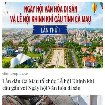
vietnamplus.vn
Lần đầu Cà Mau tổ chức Lễ hội Khinh khí
cầu gắn với Ngày hội Văn hóa di sản