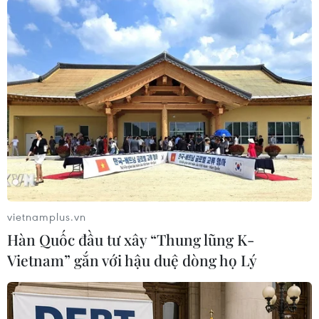
TIN LIÊN QUAN
vietnamplus.vn
Hàn Quốc đầu tư xây “Thung lũng K-
Vietnam” gắn với hậu duệ dòng họ Lý