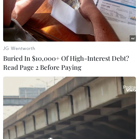
JG Wentworth
Buried In $10,000+ Of High-Interest Debt?
Read Page 2 Before Paying
Hơn 20 trường học ở Ấn Độ nhận được thư
đe dọa đánh bom
18/07/2025 06:28
Hơn 20 trường học đã nhận được đe dọa buộc các
trường này phải sơ tán khẩn cấp và tiến hành kiểm tra
toàn diện để bảo đảm không có thiết bị nổ hay vật liệu
nguy hiểm nào đặt trong khuôn viên.