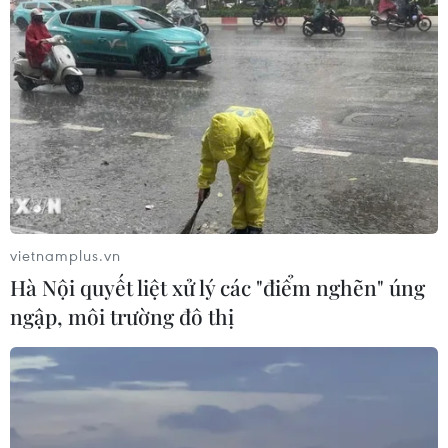
TIN CÙNG CHUYÊN MỤC
vietnamplus.vn
Australia đề cao hợp tác với Việt Nam
Hà Nội quyết liệt xử lý các "điểm nghẽn" úng
vì hòa bình, ổn định và thịnh vượng
ngập, môi trường đô thị
07/08/2026 07:09
Cựu Đại sứ Australia: Tầm nhìn hợp
tác mới cho quan hệ Việt Nam-