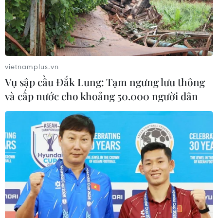
RSS
Hỗ trợ
Ngôn ngữ
TTXVN
Dịch vụ tin
Quảng cáo
Liên hệ
vietnamplus.vn
Vụ sập cầu Đắk Lung: Tạm ngưng lưu thông
và cấp nước cho khoảng 50.000 người dân
Giấy phép số: 1374/GP-BTTTT do Bộ Thông tin và Truyền thông
cấp ngày 11/9/2008.
Quảng cáo: Phó TBT Nguyễn Thị Tám: 093.5958688, Email:
tamvna@gmail.com
Điện thoại: (024) 39411349 - (024) 39411348, Fax: (024)
39411348
Email:
vietnamplus2008@gmail.com
© Bản quyền thuộc về VietnamPlus, TTXVN. Cấm sao chép dưới
mọi hình thức nếu không có sự chấp thuận bằng văn bản.