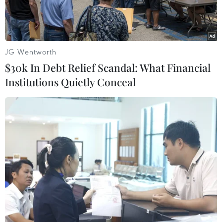
JG Wentworth
$30k In Debt Relief Scandal: What Financial
Institutions Quietly Conceal
(Nguồn: indianexpress)
Ngày 12/9, nhà chức trách Ấn Độ cho biết đã
phải sơ tán toàn bộ các nhân viên trong Tòa án
Tối cao tại thủ đô New Delhi do nhận được
email đe dọa đánh bom.
Sự cố đã buộc tất cả các hội đồng xét xử phải