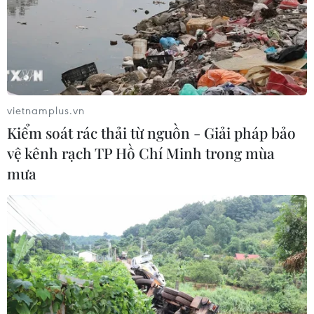
sát
04/08/2026 07:07
Xem thêm
vietnamplus.vn
Kiểm soát rác thải từ nguồn - Giải pháp bảo
vệ kênh rạch TP Hồ Chí Minh trong mùa
mưa
CƠ QUAN CHỦ QUẢN: THÔNG TẤN XÃ VIỆT NAM
Tổng Biên tập: TRẦN TIẾN DUẨN
Phó Tổng Biên tập: NGUYỄN THỊ TÁM, KHÚC THANH
THỦY
Sở hữu trí tuệ
Quy định sử dụng