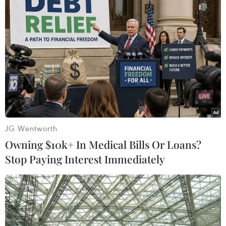
Ấn Độ: Thành phố Mumbai báo động cao
vì đe dọa đánh bom
05/09/2025 14:33
Cảnh sát giao thông Mumbai đã nhận được một tin
nhắn gửi qua nền tảng WhatsApp cảnh báo rằng đã có
34 chiếc xe được gài khoảng 400kg chất nổ RDX, với
sức công phá đủ “giết chết 100 triệu người.”
JG Wentworth
Owning $10k+ In Medical Bills Or Loans?
Stop Paying Interest Immediately