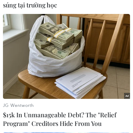
súng tại trường học
#Dọa đánh bom
#Ấn Độ
#Tòa án Tối cao Ấn Độ
#Sơ tán
#rà phá bom
Ấn Độ
JG Wentworth
$15k In Unmanageable Debt? The "Relief
Program" Creditors Hide From You
Theo dõi VietnamPlus