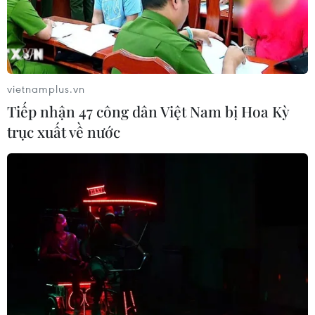
vietnamplus.vn
Tiếp nhận 47 công dân Việt Nam bị Hoa Kỳ
trục xuất về nước
Ông Zelensky chua chát thừa
nhận Ukraine khó lấy lại lãnh thổ bằng vũ
lực
26/04/2025 03:29
Tổng thống Ukraine Volodymyr Zelensky cho hay ông
nhất trí với người đồng cấp Mỹ Donald Trump và thừa