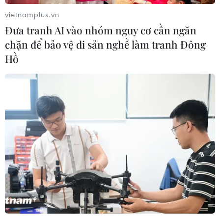
tỉnh thành Nga
vietnamplus.vn
02/08/2026 15:54
Đưa tranh AI vào nhóm nguy cơ cần ngăn
chặn để bảo vệ di sản nghề làm tranh Đông
Nga ngăn chặn hàng loạt vụ tấn công
Hồ
ở miền Trung và Nam
02/08/2026 15:19
Ukraine đề nghị UAE hỗ trợ bảo đảm
an ninh hàng hải Biển Đen
02/08/2026 12:38
Xem thêm