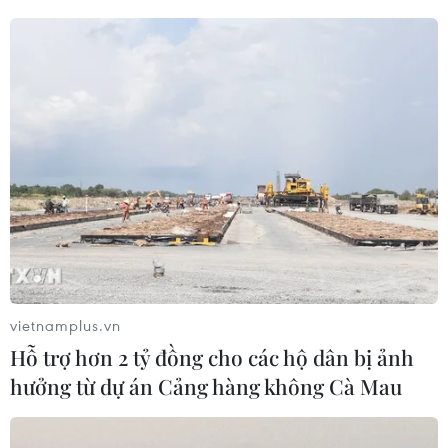
Trước đó một ngày, Tổng thống Trump cũng
đánh giá cao các nỗ lực giải quyết xung đột Nga-
Ukraine. Trên mạng xã hội Truth Social, ông
viết: “Việc hướng tới thỏa thuận hòa bình giữa
Nga và Ukraine đang diễn ra suôn sẻ."
Tổng thống Trump còn kêu gọi lãnh đạo Nga và
Ukraine sớm tổ chức cuộc gặp cấp cao để kết
thúc đàm phán, đồng thời khẳng định "phần lớn
các điểm mấu chốt đã được hai bên thống
nhất"./.
vietnamplus.vn
Ông Zelensky
Hỗ trợ hơn 2 tỷ đồng cho các hộ dân bị ảnh
hưởng từ dự án Cảng hàng không Cà Mau
chua chát thừa nhận
Ukraine khó lấy lại lãnh