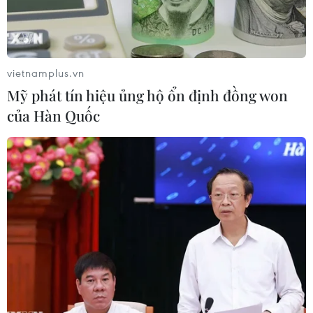
cùng ngày để đàm phán thêm.
vietnamplus.vn
Mỹ phát tín hiệu ủng hộ ổn định đồng won
của Hàn Quốc
Tổng thống Mỹ Donald Trump trao đổi với Tổng thống Ukraine
Volodymyr Zelensky (Ảnh: Văn phòng Tổng thống Ukraine/AFP)
Nhà Trắng ngày 26/4 thông báo Tổng thống Mỹ
Donald Trump và người đồng cấp Ukraine