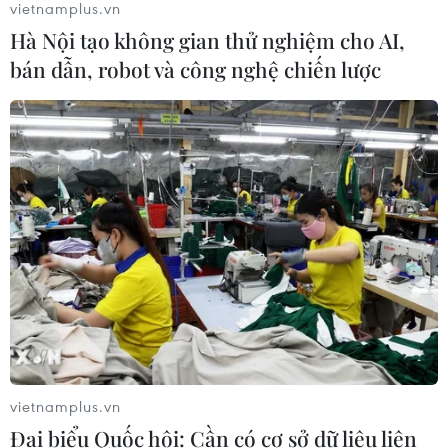
vietnamplus.vn
Hà Nội tạo không gian thử nghiệm cho AI,
bán dẫn, robot và công nghệ chiến lược
CƠ QUAN CHỦ QUẢN: THÔNG TẤN XÃ VIỆT NAM
Tổng Biên tập: TRẦN TIẾN DUẨN
Phó Tổng Biên tập: NGUYỄN THỊ TÁM, KHÚC THANH
THỦY
Sở hữu trí tuệ
Quy định sử dụng
RSS
Hỗ trợ
Ngôn ngữ
TTXVN
Dịch vụ tin
Quảng cáo
Liên hệ
vietnamplus.vn
Đại biểu Quốc hội: Cần có cơ sở dữ liệu liên