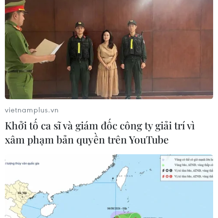
#Ukraine
#Đàm phán
#Giáo hoàng
#Ngừng bắn
Mỹ
Ukraine
vietnamplus.vn
Theo dõi VietnamPlus
Khởi tố ca sĩ và giám đốc công ty giải trí vì
xâm phạm bản quyền trên YouTube
CĂNG THẲNG NGA-UKRAINE
Liên hợp quốc: Xung đột Ukraine trải qua tháng
đẫm máu nhất