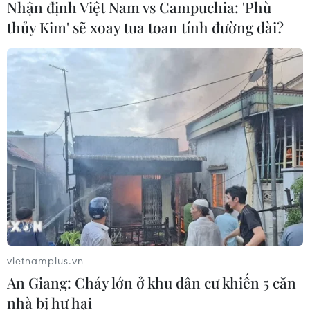
Nhận định Việt Nam vs Campuchia: 'Phù
lập, tự chủ
thủy Kim' sẽ xoay tua toan tính đường dài?
06/08/2026 15:32
Thư mừng kỷ niệm 50 năm quan hệ
ngoại giao Việt Nam-Thái Lan
06/08/2026 15:07
Thái Lan-Myanmar thúc đẩy hợp tác
kinh tế và công nghệ vũ trụ
06/08/2026 13:35
vietnamplus.vn
Việt Nam-Thái Lan nhất trí thúc đẩy
An Giang: Cháy lớn ở khu dân cư khiến 5 căn
triển khai thực chất Chiến lược "Ba
nhà bị hư hại
kết nối"