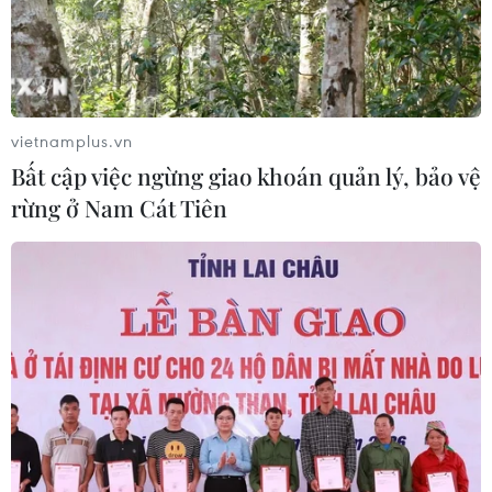
Thường trực Ban Bí thư Trần
Cẩm Tú tiếp Đại sứ Singapore tại Việt
Nam
05/08/2026 07:45
vietnamplus.vn
Bất cập việc ngừng giao khoán quản lý, bảo vệ
Chủ tịch Quốc hội kiêm Chủ tịch Hạ
rừng ở Nam Cát Tiên
viện Vương quốc Thái Lan bắt đầu
thăm Việt Nam
05/08/2026 03:42
Làm sâu sắc hơn quan hệ Đối tác
chiến lược toàn diện Việt Nam-Thái
Lan
05/08/2026 03:22