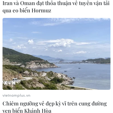
Iran và Oman đạt thỏa thuận về tuyến vận tải
cho tương lai ASEAN
qua eo biển Hormuz
04/08/2026 10:45
Hợp tác Nghị viện là trụ cột quan
trọng trong tổng thể quan hệ Việt
Nam-Thái Lan
04/08/2026 10:09
Xem thêm
vietnamplus.vn
Chiêm ngưỡng vẻ đẹp kỳ vĩ trên cung đường
ven biển Khánh Hòa
CƠ QUAN CHỦ QUẢN: THÔNG TẤN XÃ VIỆT NAM