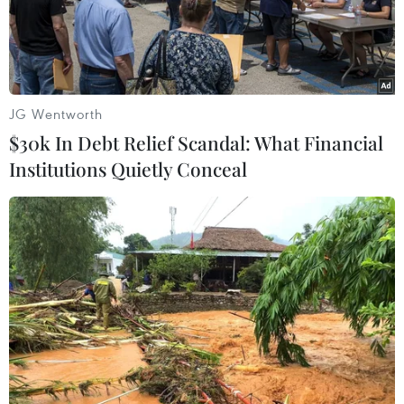
Lệnh ngừng bắn giữa Campuchia và
Thái Lan có hiệu lực
JG Wentworth
$30k In Debt Relief Scandal: What Financial
Institutions Quietly Conceal
TIN LIÊN QUAN