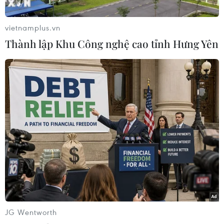
Ngày 26/7, Tổng thống Mỹ Donald Trump cho
biết đã có các cuộc điện đàm riêng rẽ với lãnh
vietnamplus.vn
đạo của cả Thái Lan và Campuchia, trong đó hai
Thành lập Khu Công nghệ cao tỉnh Hưng Yên
bên đều thể hiện mong muốn thúc đẩy một thỏa
thuận ngừng bắn.
Trong bài đăng trên mạng xã hội Truth Social,
ông Trump cho biết đã có cuộc điện đàm với
Thủ tướng Hun Manet và đã thông báo cho nhà
lãnh đạo Campuchia về kết quả cuộc điện đàm
trước đó giữa ông và quyền Thủ tướng Thái Lan
Phumtham Wechayachai.
Ông Trump viết: "Cả hai bên đều mong muốn
sớm đạt được một thỏa thuận ngừng bắn và lập
lại hòa bình.”
JG Wentworth