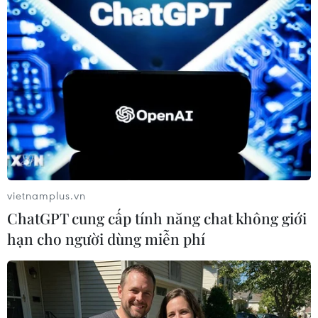
vietnamplus.vn
ChatGPT cung cấp tính năng chat không giới
hạn cho người dùng miễn phí
#Thái Lan
#Campuchia
#thỏa thuận ngừng bắn
#Tổng thống Mỹ
#Donald Trump
Campuchia
Mỹ
Thái Lan