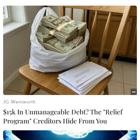
trong đó cho biết Thái Lan nhất trí trên nguyên
tắc về việc thiết lập lệnh ngừng bắn với
Campuchia./.
Malaysia kêu gọi Thái Lan
và Campuchia ngừng bắn
vô điều kiện
Malaysia một lần nữa kêu gọi cả
hai bên kiềm chế tối đa và thực
hiện lệnh ngừng bắn ngay lập tức
và vô điều kiện, đồng thời tránh
JG Wentworth
mọi hành động có thể làm suy yếu
$15k In Unmanageable Debt? The "Relief
lệnh ngừng bắn.
Program" Creditors Hide From You
(TTXVN/Vietnam+)