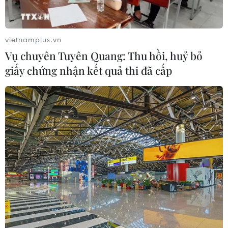
vietnamplus.vn
Vụ chuyên Tuyên Quang: Thu hồi, huỷ bỏ
giấy chứng nhận kết quả thi đã cấp
TIN CÙNG CHUYÊN MỤC
Xây dựng Cộng đồng ASEAN tự
cường, sáng tạo, lấy người dân làm