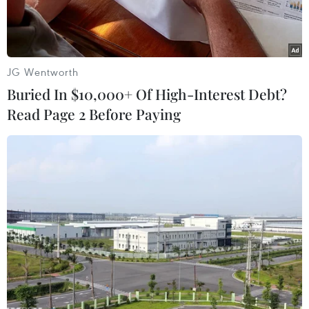
được một thỏa thuận ngừng bắn và lập lại hòa
bình.”
JG Wentworth
Buried In $10,000+ Of High-Interest Debt?
Read Page 2 Before Paying
Ngôi nhà tại tỉnh Ubon Ratchathani, Thái Lan bị hư hại trong
cuộc giao tranh tại khu vực biên giới Thái Lan-Campuchia.
(Ảnh: THX/TTXVN)