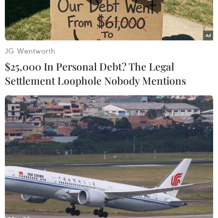
JG Wentworth
$25,000 In Personal Debt? The Legal
Settlement Loophole Nobody Mentions
Bãi thử hạt nhân ngầm Punggye-ri của Triều Tiên. (Nguồn: 38
North/TTXVN)
Yonhap đưa tin Đại sứ Triều Tiên tại Ấn Độ Kye
Chun-yong ngày 21/6 cho biết Bình Nhưỡng sẵn
sàng tạm ngừng có điều kiện các hoạt động thử
hạt nhân và tên lửa của nước này, trong một nỗ