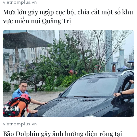
vietnamplus.vn
Mưa lớn gây ngập cục bộ, chia cắt một số khu
vực miền núi Quảng Trị
Nhật Bản và Hàn Quốc nhất trí tăng cường
sức ép lên Triều Tiên
21/06/2017 06:31
Ngoại trưởng Nhật Bản và Hàn Quốc khẳng định hai
nước sẽ tăng cường sức ép buộc Triều Tiên từ bỏ
chương trình phát triển vũ khí hạt nhân.
vietnamplus.vn
Bão Dolphin gây ảnh hưởng diện rộng tại