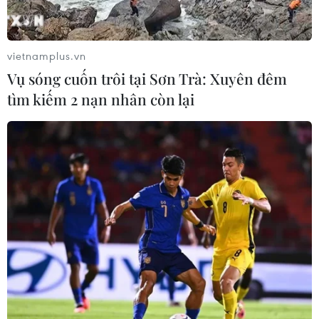
Lở đất tại Philippines khiến ít nhất 4
người thiệt mạng
vietnamplus.vn
06/08/2026 15:06
Vụ sóng cuốn trôi tại Sơn Trà: Xuyên đêm
tìm kiếm 2 nạn nhân còn lại
Trung Quốc thử nghiệm tuyến tàu
cao tốc xuyên vùng đất đóng băng
vĩnh cửu
06/08/2026 12:35
Trung Quốc vận hành giàn phát điện
gió nổi đầu tiên chịu được bão cấp 17
06/08/2026 11:20