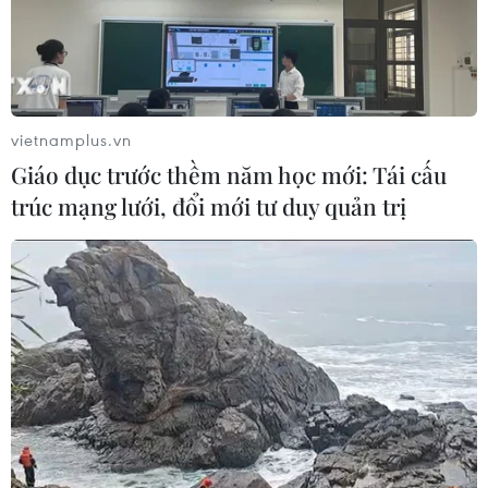
Mở ra giai đoạn triển khai thực chất
quan hệ giữa Việt Nam và Australia
07/08/2026 01:27
vietnamplus.vn
Giáo dục trước thềm năm học mới: Tái cấu
trúc mạng lưới, đổi mới tư duy quản trị
Ấn Độ thử thành công tên lửa đạn
đạo Agni-4, tầm bắn 4.000 km
06/08/2026 23:17
Hàn Quốc tái khẳng định mục tiêu
chung sống hòa bình với Triều Tiên
06/08/2026 15:33