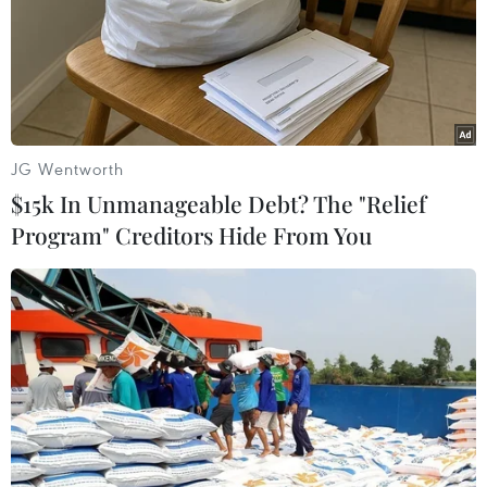
JG Wentworth
$15k In Unmanageable Debt? The "Relief
Program" Creditors Hide From You
Mỹ phát hiện hoạt động tại bãi thử hạt
nhân ngầm của Triều Tiên
21/06/2017 04:08