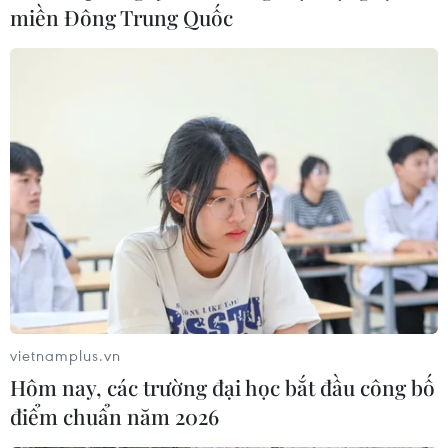
miền Đông Trung Quốc
Trung Quốc không ngừng nỗ lực giải
quyết vấn đề hạt nhân Triều Tiên
21/06/2017 08:37
Trung Quốc uyên bố nước này đang không ngừng nỗ
lực để giải quyết vấn đề hạt nhân Triều Tiên sau khi
Tổng thống Mỹ cho rằng mặc dù Bắc Kinh đã cố gắng
vietnamplus.vn
nhưng vẫn không thể thuyết phục Bình Nhưỡng.
Hôm nay, các trường đại học bắt đầu công bố
điểm chuẩn năm 2026