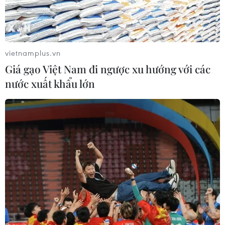
Kênh CNN ngày 20/6 dẫn lời 2 quan chức Mỹ cho hay
lần đầu tiên trong vài tuần qua, các hình ảnh vệ tình do
thám của Mỹ đã phát hiện hoạt động tại bãi thử hạt
nhân ngầm của Triều Tiên.
vietnamplus.vn
Giá gạo Việt Nam đi ngược xu hướng với các
nước xuất khẩu lớn