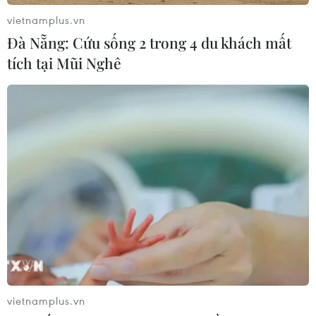
vietnamplus.vn
Đà Nẵng: Cứu sống 2 trong 4 du khách mất
tích tại Mũi Nghê
TIN CÙNG CHUYÊN MỤC
Australia điều tra vụ hai máy bay suýt
va chạm tại sân bay Sydney
09/08/2026 07:04
vietnamplus.vn
Dấu mốc quan trọng đưa quan hệ