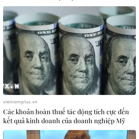
08/08/2026 12:20
Việt Nam-Ấn Độ thúc đẩy hợp tác
nghiên cứu, đào tạo và tư vấn chính
sách
08/08/2026 10:28
Chuyên gia Australia: Quan hệ Việt
Nam-Australia có độ tin cậy chính trị
cao
vietnamplus.vn
08/08/2026 05:27
Các khoản hoàn thuế tác động tích cực đến
kết quả kinh doanh của doanh nghiệp Mỹ
Đưa quan hệ Việt Nam-Australia phát
triển sâu sắc, thực chất, hiệu quả