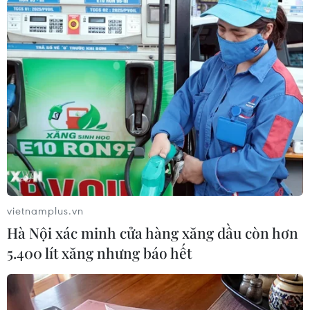
#Vietnam
#Plus
Triều Tiên
Theo dõi VietnamPlus
TIN LIÊN QUAN
vietnamplus.vn
Hà Nội xác minh cửa hàng xăng dầu còn hơn
5.400 lít xăng nhưng báo hết