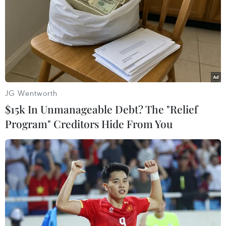
bóng Vàng Việt Nam 2021
16/02/2022 22:49
Tối 16/2, tại Thành phố Hồ Chí Minh, Báo Sài Gòn Giải
Phóng đã tổ chức Gala trao giải Quả bóng Vàng Việt
Nam 2021. Các cầu thủ Hoàng Đức, Huỳnh Như, Văn Ý
đã giành giải Quả bóng Vàng Việt Nam.
JG Wentworth
$15k In Unmanageable Debt? The "Relief
Program" Creditors Hide From You