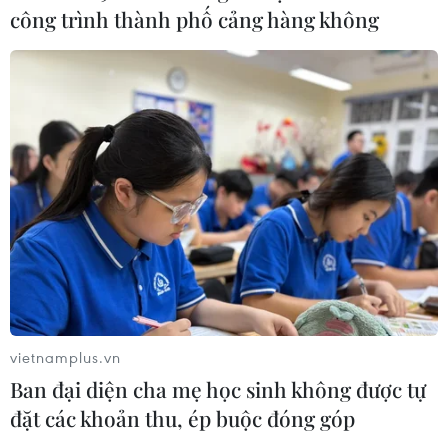
công trình thành phố cảng hàng không
3/8: Việt Nam quyết đấu Indonesia
03/08/2026 01:40
Nhận định Việt Nam vs
Indonesia: Thầy Kim cần thay đổi để
giành chiến thắng?
03/08/2026 00:06
Xem thêm
vietnamplus.vn
Ban đại diện cha mẹ học sinh không được tự
đặt các khoản thu, ép buộc đóng góp
CƠ QUAN CHỦ QUẢN: THÔNG TẤN XÃ VIỆT NAM