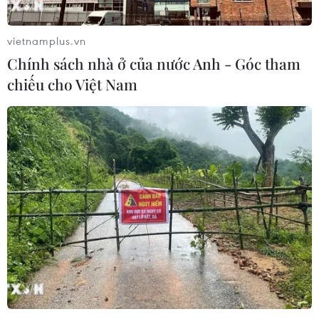
vietnamplus.vn
Chính sách nhà ở của nước Anh - Góc tham
chiếu cho Việt Nam
TIN CÙNG CHUYÊN MỤC
HLV Kim Sang-sik: 'Tôi mong Đình
Bắc vươn xa hơn tầm Đông Nam Á'
07/08/2026 16:54