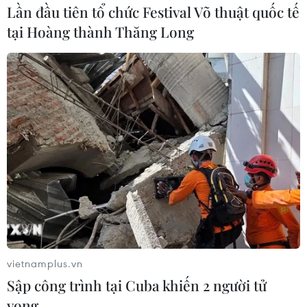
Lần đầu tiên tổ chức Festival Võ thuật quốc tế
tại Hoàng thành Thăng Long
Khả năng Việt Nam rơi vào "bảng khó" tại
Vòng chung kết U23 châu Á
vietnamplus.vn
Sập công trình tại Cuba khiến 2 người tử
17/02/2022 04:01
vong
Lễ bốc thăm, chia bảng Vòng chung kết U23 châu Á