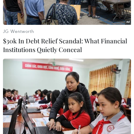
châu Á 2022
JG Wentworth
$30k In Debt Relief Scandal: What Financial
Institutions Quietly Conceal
U23 Việt Nam ưu tiên lối chơi nhanh một chạm. (Ảnh: Trần
Long/TTXVN)
Theo Liên đoàn Bóng đá Việt Nam, chiều 17/2
(theo giờ Việt Nam) tại Tashkent, Uzbekistan,