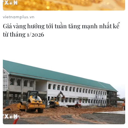
ASEAN Cup 2026 trên kênh nào?
03/08/2026 09:21
vietnamplus.vn
Giá vàng hướng tới tuần tăng mạnh nhất kể
từ tháng 1/2026
Đội tuyển Việt Nam đặt mục
tiêu 3 điểm, cảnh báo Indonesia
trước giờ G
03/08/2026 07:39
ASEAN Cup 2026: Indonesia tổn thất
lực lượng trước trận quyết đấu tuyển
Việt Nam
03/08/2026 07:21
Làn sóng phản đối lan khắp châu Âu,