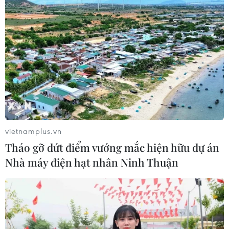
HLV Kim Sang-sik: 'Tuyển Việt Nam
hướng tới chiến thắng để giữ ngôi
đầu bảng'
06/08/2026 07:25
Chủ tịch Liên đoàn Bóng đá thế giới
chịu sức ép chưa từng có
06/08/2026 04:12
vietnamplus.vn
Tháo gỡ dứt điểm vướng mắc hiện hữu dự án
Nhà máy điện hạt nhân Ninh Thuận
Futsal Việt Nam bất bại sau trận hòa
khó tin trước chủ nhà Thái Lan
06/08/2026 02:38