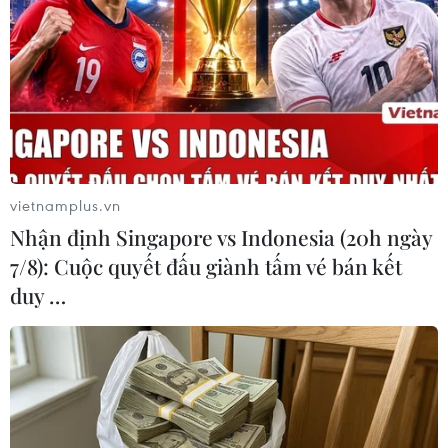
trong khi Nguyễn Quang Hải giành Quả bóng Bạc và
Nguyễn Tiến Linh giành Quả bóng Đồng.
vietnamplus.vn
Nhận định Singapore vs Indonesia (20h ngày
7/8): Cuộc quyết đấu giành tấm vé bán kết
duy …
Quang cảnh Gala trao giải Quả