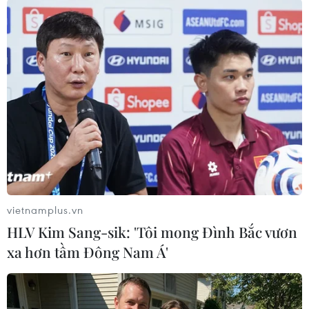
#Liên đoàn Bóng đá Việt Nam
#Chung kết U23 châu Á
#Đội tuyển U23 Việt Nam
Theo dõi VietnamPlus
vietnamplus.vn
HLV Kim Sang-sik: 'Tôi mong Đình Bắc vươn
xa hơn tầm Đông Nam Á'
TIN LIÊN QUAN