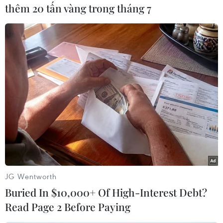
cho lứa tuổi U23 của châu lục, trong đó thành
thêm 20 tấn vàng trong tháng 7
tích tốt nhất được thiết lập vào năm 2018 với
cuộc hành trình vô tiền khoáng hậu lọt vào đến
trận chung kết, gây chấn động toàn châu Á.
Vòng chung kết Giải U23 châu Á 2022 sẽ diễn ra
tại Uzbekistan từ ngày 1-19/6/2022./.
(TTXVN/Vietnam+)
JG Wentworth
Buried In $10,000+ Of High-Interest Debt?
Read Page 2 Before Paying