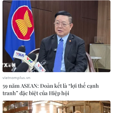
Tổng Biên tập: TRẦN TIẾN DUẨN
Phó Tổng Biên tập: NGUYỄN THỊ TÁM, KHÚC THANH
THỦY
Sở hữu trí tuệ
Quy định sử dụng
RSS
Hỗ trợ
Ngôn ngữ
TTXVN
Dịch vụ tin
Quảng cáo
Liên hệ
vietnamplus.vn
59 năm ASEAN: Đoàn kết là “lợi thế cạnh
tranh” đặc biệt của Hiệp hội
Giấy phép số: 1374/GP-BTTTT do Bộ Thông tin và Truyền thông
cấp ngày 11/9/2008.
Quảng cáo: Phó TBT Nguyễn Thị Tám: 093.5958688, Email: