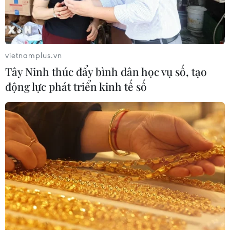
Báo chí Đông Nam Á "dậy
sóng" vì tuyển Việt Nam, chỉ ra lý do
Indonesia thua đau
04/08/2026 02:32
vietnamplus.vn
Tây Ninh thúc đẩy bình dân học vụ số, tạo
'Hủy diệt' Indonesia 3-0, tuyển Việt
động lực phát triển kinh tế số
Nam khẳng định vị thế nhà vô địch
ASEAN Cup
03/08/2026 15:39
ASEAN Cup 2026: Tuyển Việt Nam
bước vào thử thách lớn nhất
03/08/2026 13:04
Xem trực tiếp Indonesia-Việt Nam tại