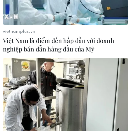
vietnamplus.vn
Việt Nam là điểm đến hấp dẫn với doanh
nghiệp bán dẫn hàng đầu của Mỹ
TIN CÙNG CHUYÊN MỤC
Iceland trước cuộc trưng cầu ý dân
về nối lại đàm phán gia nhập EU
08/08/2026 07:54