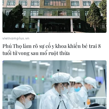
vietnamplus.vn
Phú Thọ làm rõ sự cố y khoa khiến bé trai 8
tuổi tử vong sau mổ ruột thừa