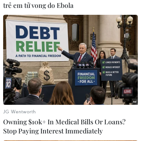
#An ninh Ukraine
#Chống khủng bố
trẻ em tử vong do Ebola
#Lực lượng vũ trang Ukraine
#Cơ quan tình trạng khẩn cấp
Ukraine
Theo dõi VietnamPlus
TIN LIÊN QUAN
JG Wentworth
Owning $10k+ In Medical Bills Or Loans?
Stop Paying Interest Immediately