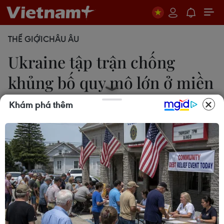
THẾ GIỚI
CHÂU ÂU
Ukraine tập trận chống
khủng bố quy mô lớn ở miền
Nam
Khám phá thêm
Thúc Anh
17/06/2021 07:47
Cơ quan an ninh Ukraine cho biết đợt huấn luyện
này là nhằm tăng cường khả năng phối hợp liên
ngành trong các hoạt động chống khủng bố tại
các cơ sở hạ tầng quan trọng.