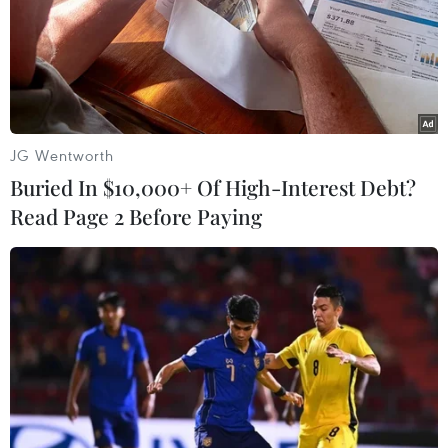
01/06/2021 10:53
Phó Đô đốc Australia David Johnston cho biết khoảng
17.000 binh sỹ sẽ tham gia cuộc tập trận, trong đó
khoảng 2.000 binh sỹ nước ngoài vào Australia và buộc
phải thực hiện cách ly trong 14 ngày.
JG Wentworth
Buried In $10,000+ Of High-Interest Debt?
Read Page 2 Before Paying