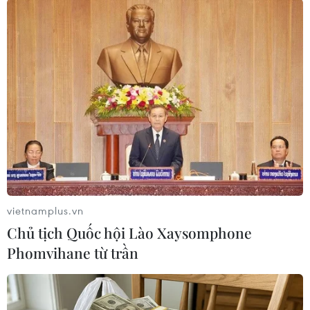
Tổng thống Ukraine mời lãnh đạo Mỹ Joe
Biden tới thăm nước này
06/05/2021 14:09
vietnamplus.vn
Tổng thống Zelensky cho biết đã mời Tổng thống Mỹ tới
Chủ tịch Quốc hội Lào Xaysomphone
Ukraine trong một chuyến thăm chính thức trong năm
Phomvihane từ trần
nay vốn đánh dấu kỷ niệm 30 năm độc lập của Ukraine.