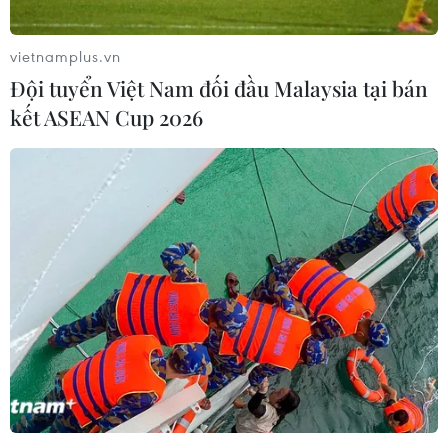
vietnamplus.vn
Đội tuyển Việt Nam đối đầu Malaysia tại bán
kết ASEAN Cup 2026
Thủy quân lục chiến Indonesia và Mỹ tiến
hành tập trận chung
13/06/2021 14:18
Trung tá Supriyono cho biết cuộc tập trận trong rừng
được thực hiện nhằm trau dồi khả năng chiến đấu của
Thủy quân lục chiến hai nước vốn phải đối mặt với địa
hình rừng rậm và đồi núi.