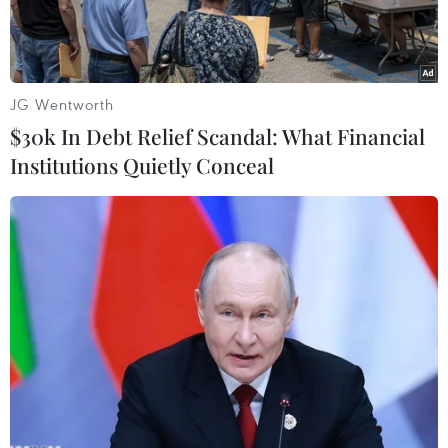
JG Wentworth
$30k In Debt Relief Scandal: What Financial
Institutions Quietly Conceal
Lực lượng an ninh Ukraine diễn tập chống khủng bố. (Ảnh:
TASS)
Cơ quan an ninh Ukraine (SBU) ngày 16/6 đưa
tin nhóm điều phối của Trung tâm chống khủng
bố thuộc SBU tiến hành tập trận quy mô lớn tại
khu vực Nikolaev, miền Nam Ukraine.