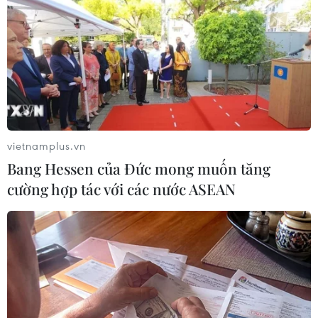
biển.
vietnamplus.vn
Bang Hessen của Đức mong muốn tăng
cường hợp tác với các nước ASEAN
Australia và Mỹ thu hẹp quy mô tập trận
chung do lo ngại dịch COVID-19