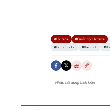
#Ukraine
#Quốc hội Ukraine
#Bản ghi nhớ
#Biểu tình
#Bầ