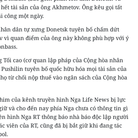
 hết tài sản của ông Akhmetov. Ông kêu gọi tất
i công một ngày.
 nhân dân tự xưng Donetsk tuyên bố chấm dứt
 vì quan điểm của ông này không phù hợp với ý
onbass.
g Tối cao (cơ quan lập pháp của Cộng hòa nhân
 Pushilin tuyên bố quốc hữu hóa mọi tài sản của
o họ từ chối nộp thuế vào ngân sách của Cộng hòa
phim của kênh truyền hình Nga Life News bị lực
iữ và cho đến nay phía Nga chưa có thông tin gì
yền hình Nga RT thông báo nhà báo độc lập người
c viên của RT, cũng đã bị bắt giữ khi đang tác
pol.