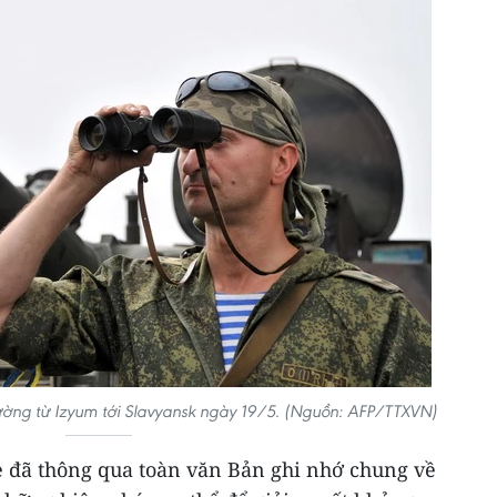
đường từ Izyum tới Slavyansk ngày 19/5. (Nguồn: AFP/TTXVN)
e đã thông qua toàn văn Bản ghi nhớ chung về