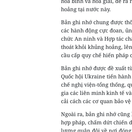
hòa bình và hòa giải, đề ra
hoảng tại nước này.
Bản ghi nhớ chung được thô
các hành động cực đoan, ủn
chức An ninh và Hợp tác châ
thoát khỏi khủng hoảng, lên
cầu cấp quy chế hiến pháp c
Bản ghi nhớ được đề xuất từ
Quốc hội Ukraine tiến hành
chế nghị viện-tổng thống, q
gia các liên minh kinh tế và
cải cách các cơ quan bảo vệ
Ngoài ra, bản ghi nhớ cũng 
hợp pháp, chấm dứt chiến dị
lượng quân đội về nơi đóng