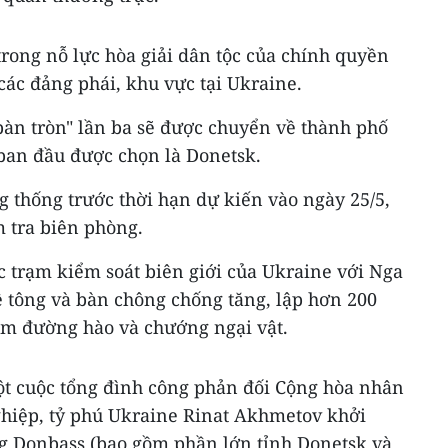
rong nỗ lực hòa giải dân tộc của chính quyền
 các đảng phái, khu vực tại Ukraine.
bàn tròn" lần ba sẽ được chuyển về thành phố
 ban đầu được chọn là Donetsk.
 thống trước thời hạn dự kiến vào ngày 25/5,
 tra biên phòng.
c trạm kiểm soát biên giới của Ukraine với Nga
 tông và bàn chông chống tăng, lập hơn 200
km đường hào và chướng ngại vật.
một cuộc tổng đình công phản đối Cộng hòa nhân
hiệp, tỷ phú Ukraine Rinat Akhmetov khởi
ng Donbass (bao gồm phần lớn tỉnh Donetsk và