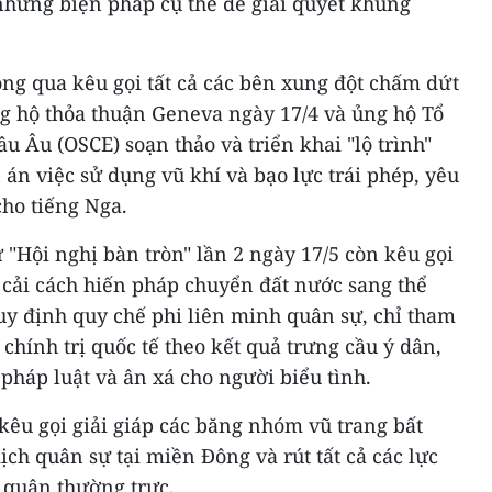
 những biện pháp cụ thể để giải quyết khủng
ng qua kêu gọi tất cả các bên xung đột chấm dứt
g hộ thỏa thuận Geneva ngày 17/4 và ủng hộ Tổ
u Âu (OSCE) soạn thảo và triển khai "lộ trình"
 án việc sử dụng vũ khí và bạo lực trái phép, yêu
ho tiếng Nga.
 "Hội nghị bàn tròn" lần 2 ngày 17/5 còn kêu gọi
 cải cách hiến pháp chuyển đất nước sang thể
uy định quy chế phi liên minh quân sự, chỉ tham
 chính trị quốc tế theo kết quả trưng cầu ý dân,
 pháp luật và ân xá cho người biểu tình.
kêu gọi giải giáp các băng nhóm vũ trang bất
ch quân sự tại miền Đông và rút tất cả các lực
 quân thường trực.