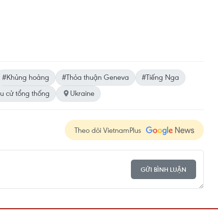
#Khủng hoảng
#Thỏa thuận Geneva
#Tiếng Nga
u cử tổng thống
Ukraine
Theo dõi VietnamPlus
GỬI BÌNH LUẬN