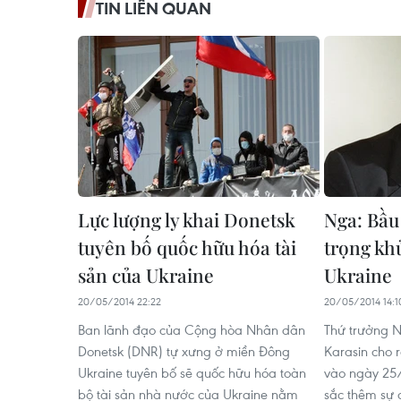
TIN LIÊN QUAN
Lực lượng ly khai Donetsk
Nga: Bầu
tuyên bố quốc hữu hóa tài
trọng kh
sản của Ukraine
Ukraine
20/05/2014 22:22
20/05/2014 14:1
Ban lãnh đạo của Cộng hòa Nhân dân
Thứ trưởng N
Donetsk (DNR) tự xưng ở miền Đông
Karasin cho 
Ukraine tuyên bố sẽ quốc hữu hóa toàn
vào ngày 25/
bộ tài sản nhà nước của Ukraine nằm
sắc thêm sự c