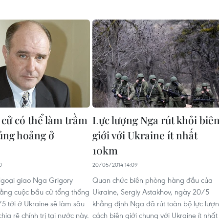
 cử có thể làm trầm
Lực lượng Nga rút khỏi biê
ủng hoảng ở
giới với Ukraine ít nhất
10km
0
20/05/2014 14:09
goại giao Nga Grigory
Quan chức biên phòng hàng đầu của
rằng cuộc bầu cử tổng thống
Ukraine, Sergiy Astakhov, ngày 20/5
5 tới ở Ukraine sẽ làm sâu
khẳng định Nga đã rút toàn bộ lực lượ
hia rẽ chính trị tại nước này.
cách biên giới chung với Ukraine ít nhất