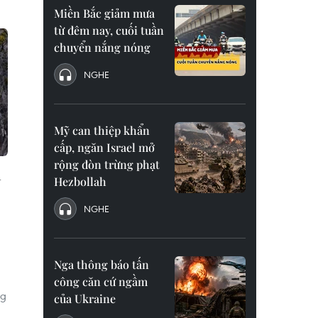
Miền Bắc giảm mưa
từ đêm nay, cuối tuần
chuyển nắng nóng
NGHE
Mỹ can thiệp khẩn
cấp, ngăn Israel mở
rộng đòn trừng phạt
n
Hezbollah
NGHE
Nga thông báo tấn
công căn cứ ngầm
ng
của Ukraine