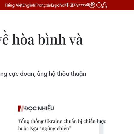
Tiếng Việt
English
Français
Español
中文
Русский
ề hòa bình và
ộng cực đoan, ủng hộ thỏa thuận
ĐỌC NHIỀU
Tổng thống Ukraine chuẩn bị chiến lược
buộc Nga “ngừng chiến”