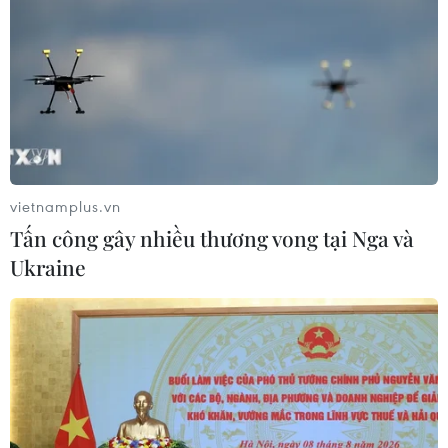
THỦY
Sở hữu trí tuệ
Quy định sử dụng
RSS
Hỗ trợ
Ngôn ngữ
TTXVN
Dịch vụ tin
Quảng cáo
vietnamplus.vn
Liên hệ
Tấn công gây nhiều thương vong tại Nga và
Ukraine
Giấy phép số: 1374/GP-BTTTT do Bộ Thông tin và Truyền thông
cấp ngày 11/9/2008.
Quảng cáo: Phó TBT Nguyễn Thị Tám: 093.5958688, Email:
tamvna@gmail.com
Điện thoại: (024) 39411349 - (024) 39411348, Fax: (024)
39411348