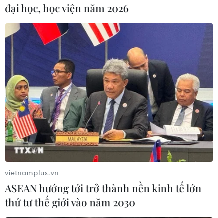
đại học, học viện năm 2026
#Vietsovpetro
#Khai thác dầu
#Sản lượng
#Giếng khoan
Anh
Theo dõi VietnamPlus
vietnamplus.vn
TIN CÙNG CHUYÊN MỤC
ASEAN hướng tới trở thành nền kinh tế lớn
Trung Quốc áp thuế chống bán phá
thứ tư thế giới vào năm 2030
giá tạm thời với hồ đào Mỹ, Mexico