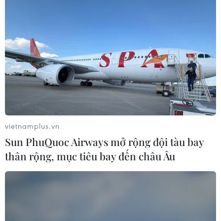
09/08/2026 02:01
Thị trường vaccine thế giới chuyển
hướng sang người cao tuổi
08/08/2026 15:01
Xem thêm
vietnamplus.vn
Sun PhuQuoc Airways mở rộng đội tàu bay
thân rộng, mục tiêu bay đến châu Âu
CƠ QUAN CHỦ QUẢN: THÔNG TẤN XÃ VIỆT NAM
Tổng Biên tập: TRẦN TIẾN DUẨN
Phó Tổng Biên tập: NGUYỄN THỊ TÁM, KHÚC THANH