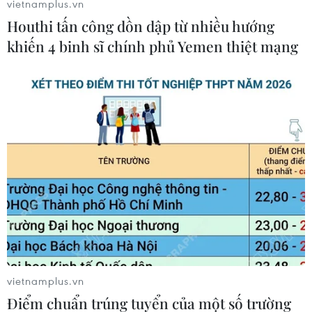
vietnamplus.vn
dung khác liên quan đến công tác mở rộng
Houthi tấn công dồn dập từ nhiều hướng
vùng hoạt động, về chế độcho cán bộ công nhân
viên và cơ cấu tổ chức của Vietsovpetro./.
khiến 4 binh sĩ chính phủ Yemen thiệt mạng
Hoàng Nhị (TTXVN)
vietnamplus.vn
Điểm chuẩn trúng tuyển của một số trường