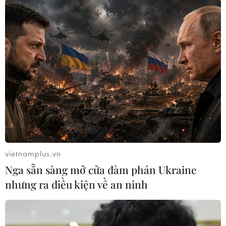
10/08/2026 15:26
Các hãng dược toàn cầu đổ hàng
trăm tỷ USD để mở rộng hoạt động
tại Mỹ
10/08/2026 15:26
Dự trữ khí đốt châu Âu xuống thấp
nhất 5 năm
10/08/2026 13:37
vietnamplus.vn
Nga sẵn sàng mở cửa đàm phán Ukraine
nhưng ra điều kiện về an ninh
Ấn Độ nhập khẩu dầu thô Nga cao kỷ
lục tháng thứ hai liên tiếp
10/08/2026 12:49