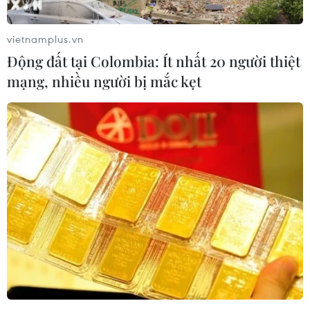
Giá vàng trong nước đi xuống, giao
dịch quanh mức 143,5 triệu đồng
vietnamplus.vn
10/08/2026 02:44
Động đất tại Colombia: Ít nhất 20 người thiệt
mạng, nhiều người bị mắc kẹt
Giá vàng ngày 10/8: Bảng giá tại các
công ty vàng bạc đá quý
10/08/2026 02:06
Giá dầu tiếp tục leo thang khi rủi ro
gián đoạn nguồn cung gia tăng
10/08/2026 02:03
Giá vàng đi ngang trong phiên giao