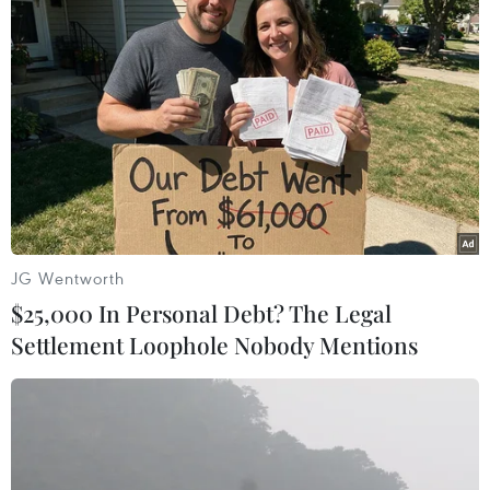
TIN LIÊN QUAN
JG Wentworth
$25,000 In Personal Debt? The Legal
Settlement Loophole Nobody Mentions
Vụ đâm xe tải ở Đức: Anis Amri nhiều khả
năng chính là thủ phạm