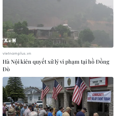
22/12/2016 23:06
Cơ quan điều tra Đức tin rằng "có nhiều khả năng" Anis
Amri - nghi phạm người Tunisia có liên quan tới vụ đâm
xe tải ở khu chợ Giáng sinh tại thủ đô Berlin, chính là thủ
phạm vụ tấn công.
vietnamplus.vn
Hà Nội kiên quyết xử lý vi phạm tại hồ Đồng
Đò