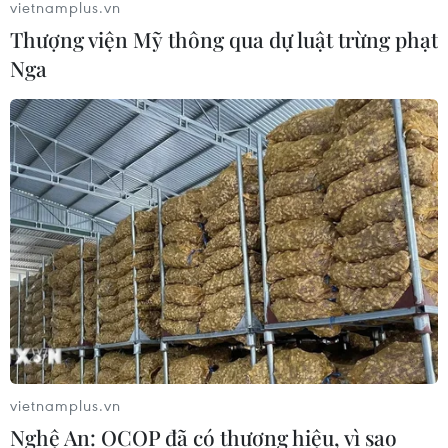
vietnamplus.vn
Thượng viện Mỹ thông qua dự luật trừng phạt
Nga thoái vốn nhà nước khỏi Sân bay
Nga
Quốc tế Sheremetyevo
07/08/2026 00:22
Nga thông báo tấn công căn
cứ ngầm của Ukraine
06/08/2026 16:21
Tây Ban Nha: 100 người thiệt mạng
trong vụ vượt biển ồ ạt vào Ceuta
06/08/2026 16:03
vietnamplus.vn
Nghệ An: OCOP đã có thương hiệu, vì sao