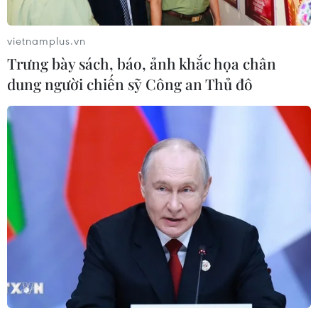
vietnamplus.vn
Liên hợp quốc kêu gọi chấm dứt tấn
Trưng bày sách, báo, ảnh khắc họa chân
công dân thường trong xung đột
dung người chiến sỹ Công an Thủ đô
Nga-Ukraine
07/08/2026 04:29
Chính sách nhà ở của nước Anh -
Góc tham chiếu cho Việt Nam
07/08/2026 04:08
Bỉ tìm ra hướng đi mới trong điều trị
ung thư gan di căn
07/08/2026 04:05