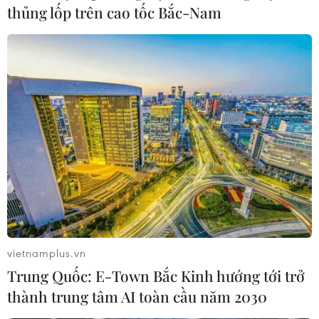
chuẩn bị tấn công khủng bố nhằm vào một trung tâm
thủng lốp trên cao tốc Bắc-Nam
mua sắm ở Oberhausen cũng thuộc bang này.
vietnamplus.vn
Trung Quốc: E-Town Bắc Kinh hướng tới trở
thành trung tâm AI toàn cầu năm 2030