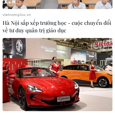
vietnamplus.vn
Hà Nội sắp xếp trường học - cuộc chuyển đổi
về tư duy quản trị giáo dục
Nghi phạm vụ tấn công ở Berlin bị ghi
hình tại nhà thờ Hồi giáo
23/12/2016 00:26
Anis Amri - nghi phạm gây ra vụ tấn công bằng xe tải
tại khu chợ Giáng sinh trên quảng trường
Breitscheidplatz đã xuất hiện tại một nhà thờ Hồi giáo ở
thủ đô Berlin.