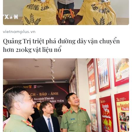
vietnamplus.vn
Quảng Trị triệt phá đường dây vận chuyển
hơn 210kg vật liệu nổ
TIN CÙNG CHUYÊN MỤC
EU triển khai mạng vệ tinh riêng,
củng cố chủ quyền số
08/08/2026 04:15