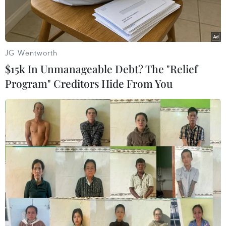
JG Wentworth
$15k In Unmanageable Debt? The "Relief
Program" Creditors Hide From You
Hiện trường vụ đâm xe tải tại chợ Giáng sinh Breitscheidplatz.
(Ảnh: EPA/TTXVN)
Phóng viên TTXVN tại Berlin ngày 22/12 cho
biết Đài Truyền hình Berlin-Brandenburg (RBB)
vừa công bố hình ảnh thu được từ hệ thống