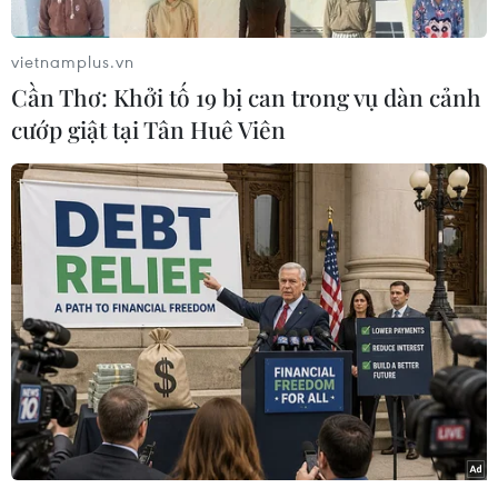
camera giám sát tại một nhà thờ Hồi giáo ở
Berlin, cho thấy nghi phạm gây ra vụ tấn công
vietnamplus.vn
bằng xe tải ở Khu chợ Giáng sinh
Cần Thơ: Khởi tố 19 bị can trong vụ dàn cảnh
Breitscheidplatz, đã xuất hiện tại đây.
cướp giật tại Tân Huê Viên
Anis Amri, nghi phạm 24 tuổi người Tunisia,
đến nhà thờ Hồi giáo có tên "Hội Fussilet 33" tại
Moabit thuộc quận Mitte sáng 20/12 vừa qua,
tức chưa đầy 8 giờ sau vụ tấn công đẫm máu
khiến 12 người thiệt mạng và khoảng 50 người
bị thương.
Nhà thờ này nằm cách hiện trường vụ việc
khoảng 7km.
Tìm lại hình ảnh camera giám sát trong khoảng
thời gian trước đó, Anis Amri được cho là đã