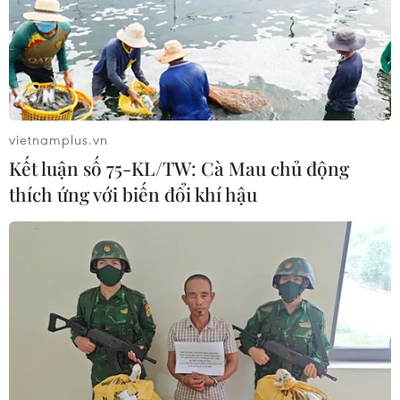
vietnamplus.vn
Kết luận số 75-KL/TW: Cà Mau chủ động
thích ứng với biến đổi khí hậu