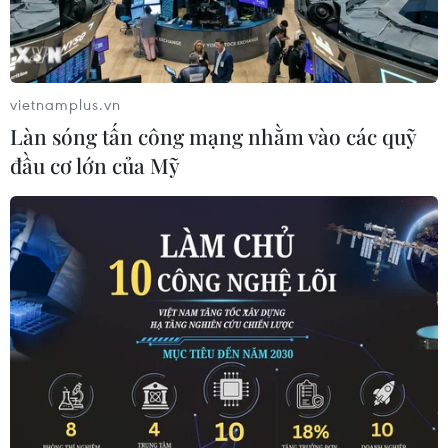
tranh.
vietnamplus.vn
Làn sóng tấn công mạng nhằm vào các quỹ
đầu cơ lớn của Mỹ
Người dân Palestine nhận lương thực viện trợ nhân đạo tại trại
tị nạn ở Rafah, miền Nam Dải Gaza, giáp giới với Ai Cập.
(Ảnh: AFP/TTXVN)
Ngày 20/2, Chương trình Lương thực thế giới