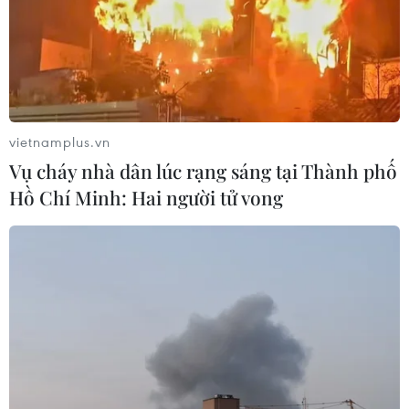
vietnamplus.vn
Vụ cháy nhà dân lúc rạng sáng tại Thành phố
Hồ Chí Minh: Hai người tử vong
#Gaza
#WFP
#hàng cứu trợ
#giao tranh
#Israel
#Palestine
#Xung đột Hamas-Israel
#Lương thực
#Cướp bóc
Israel
Palestine