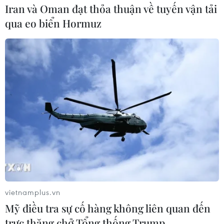
Iran và Oman đạt thỏa thuận về tuyến vận tải
qua eo biển Hormuz
Thủ tướng Qatar: Đàm phán ngừng bắn ở
Gaza không tiến triển khả quan
18/02/2024 01:18
Phát biểu tại Hội nghị An ninh Munich 2024, Thủ tướng
Qatar cho biết nếu đàm phán về vấn đề nhân đạo ở
Gaza tiến triển thì trở ngại liên quan đến số lượng con
tin được thả sẽ được giải quyết.
vietnamplus.vn
Mỹ điều tra sự cố hàng không liên quan đến
trực thăng chở Tổng thống Trump