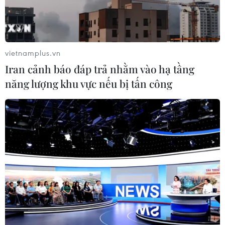
Theo dõi VietnamPlus
vietnamplus.vn
Iran cảnh báo đáp trả nhằm vào hạ tầng
XUNG ĐỘT ISRAEL-HAMAS
năng lượng khu vực nếu bị tấn công
Xung đột Hamas-Israel: Israel chưa chấp thuận
kế hoạch về Dải Gaza
Israel và Hội đồng Hòa bình thảo luận giải giáp
vũ khí tại Gaza
Israel hoài nghi việc Hamas giải giáp theo thỏa
thuận Gaza
Xung đột Hamas-Israel: Phản ứng quốc tế về lộ
trình hòa bình 15 điểm ở Dải Gaza
Phong trào Hamas nêu điều kiện giải giáp toàn