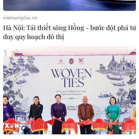
diện
vietnamplus.vn
Hà Nội: Tái thiết sông Hồng - bước đột phá tư
duy quy hoạch đô thị
TIN LIÊN QUAN