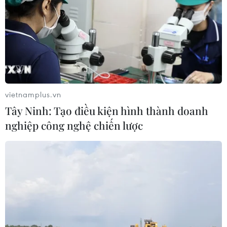
Liban và Israel nối lại đàm phán trực
tiếp về giải giáp Hezbollah
04/08/2026 14:56
Israel và Hội đồng Hòa bình thảo
luận giải giáp vũ khí tại Gaza
vietnamplus.vn
04/08/2026 05:06
Tây Ninh: Tạo điều kiện hình thành doanh
nghiệp công nghệ chiến lược
Iran đề xuất thành lập liên minh an
ninh giữa các nước Hồi giáo trong
khu vực
04/08/2026 03:21
Iran ra điều kiện gì với Mỹ