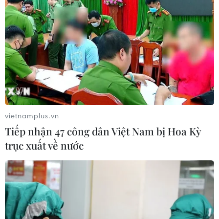
Italy có thể tham gia cơ chế xác minh
giải giáp Hezbollah tại Nam Liban
04/08/2026 22:42
Iran-Oman đàm phán thiết lập tuyến
hàng hải mới qua eo biển Hormuz
04/08/2026 22:42
vietnamplus.vn
Tiếp nhận 47 công dân Việt Nam bị Hoa Kỳ
trục xuất về nước
Cố vấn quân sự Iran tiết lộ
sốc, tuyên bố hàng trăm binh sĩ Mỹ
đã thiệt mạng
04/08/2026 15:51