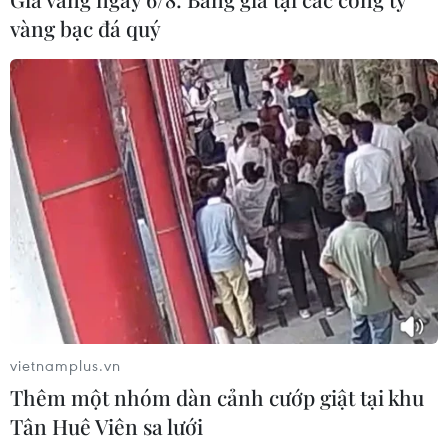
vàng bạc đá quý
Iran cảnh báo các nước hỗ trợ Mỹ có
thể bị cuốn vào xung đột
01/08/2026 14:14
Xem thêm
CƠ QUAN CHỦ QUẢN: THÔNG TẤN XÃ VIỆT NAM
vietnamplus.vn
Thêm một nhóm dàn cảnh cướp giật tại khu
Tổng Biên tập: TRẦN TIẾN DUẨN
Tân Huê Viên sa lưới
Phó Tổng Biên tập: NGUYỄN THỊ TÁM, KHÚC THANH