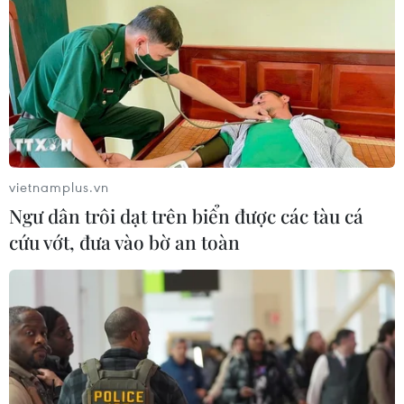
tuyển Việt Nam quật ngã Indonesia
04/08/2026 03:05
ASEAN Cup 2026: Đội tuyển Việt
Nam tạo "cơn địa chấn" trên truyền
thông khu vực
vietnamplus.vn
04/08/2026 02:45
Ngư dân trôi dạt trên biển được các tàu cá
cứu vớt, đưa vào bờ an toàn
Báo chí Đông Nam Á "dậy
sóng" vì tuyển Việt Nam, chỉ ra lý do
Indonesia thua đau
04/08/2026 02:32
'Hủy diệt' Indonesia 3-0, tuyển Việt