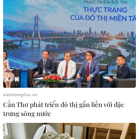
#U23 châu Á
#U23 Việt Nam
#U23 Kuwait
#Hoàng Anh Tuấn
Kuwait
Theo dõi VietnamPlus
vietnamplus.vn
Cần Thơ phát triển đô thị gắn liền với đặc
trưng sông nước
TIN LIÊN QUAN