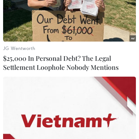
16/04/2024 22:37
Đội tuyển U23 Việt Nam sẽ đối đầu U23 Kuwait ở lượt
trận ra quân bảng D Vòng chung kết U23 châu Á 2024
vào lúc 22 giờ 30 trên Sân vận động Al Janoub.
JG Wentworth
$25,000 In Personal Debt? The Legal
Settlement Loophole Nobody Mentions