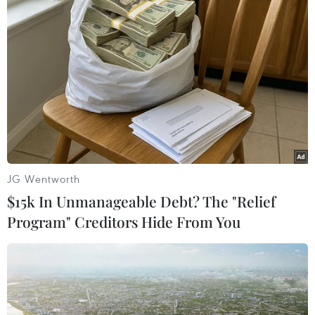
JG Wentworth
$15k In Unmanageable Debt? The "Relief
Program" Creditors Hide From You
Kết quả U23 châu Á 2024 mới nhất ngày
17/4: Thái Lan thắng sốc Iraq
16/04/2024 22:38
Waris Choolthong thi đấu thăng hoa để giúp U23 Thái