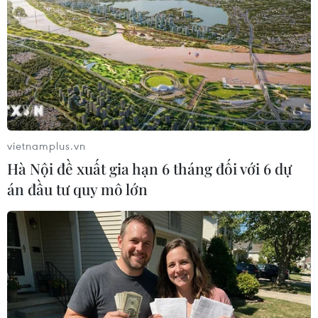
Lan giành chiến thắng sốc 2-0 trước U23 Iraq ngay trong
ngày ra quân Vòng chung kết U23 châu Á 2024.
vietnamplus.vn
Hà Nội đề xuất gia hạn 6 tháng đối với 6 dự
án đầu tư quy mô lớn
Lịch thi đấu U23 châu Á 2024 hôm nay 17/4:
U23 Việt Nam nhập cuộc