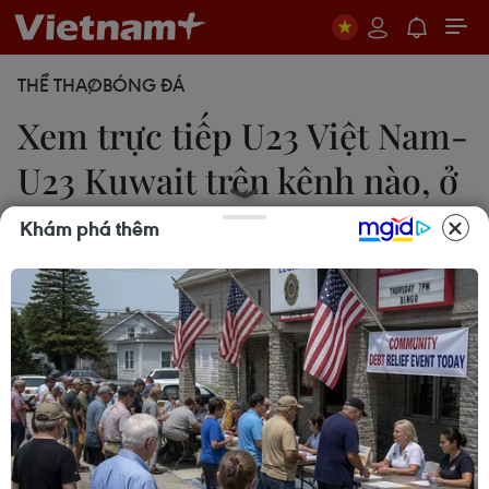
THỂ THAO
BÓNG ĐÁ
Xem trực tiếp U23 Việt Nam-
U23 Kuwait trên kênh nào, ở
đâu?
Khám phá thêm
17/04/2024 02:43
Đội tuyển U23 Việt Nam quyết tâm giành trọn 3
điểm trong trận đấu với U23 Kuwait ở lượt trận ra
quân bảng D Vòng chung kết U23 châu Á 2024,
diễn ra vào lúc 22g30 tối nay (17/4).