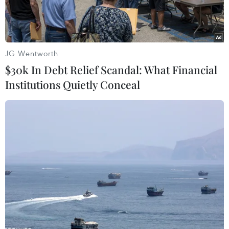
JG Wentworth
$30k In Debt Relief Scandal: What Financial
Institutions Quietly Conceal
U23 Việt Nam hướng đến mục tiêu đánh bại Kuwait ở ngày ra
quân. (Ảnh: TTXVN)
Đội tuyển U23 Việt Nam sẽ đối đầu U23 Kuwait
ở trận ra quân bảng D Vòng chung kết U23 châu
Á 2024.
So với U23 Kuwait, U23 Việt Nam được đánh giá