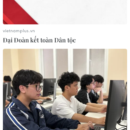
Những 'ngòi nổ' của Đội tuyển Việt Nam
tại Vòng Chung kết U23 châu Á 2024
16/04/2024 09:27
vietnamplus.vn
Những cầu thủ trẻ 'giàu kinh nghiệm' như Thái Sơn,
Đại Đoàn kết toàn Dân tộc
Khuất Văn Khang, Đình Bắc hay Văn Tùng... được giới
chuyên môn đánh giá là những nhân tố có thể giúp U23
Việt Nam tạo bất ngờ ở giải đấu tại Qatar.