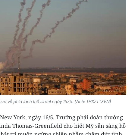
za về phía lãnh thổ Israel ngày 15/5. (Ảnh: THX/TTXVN)
 New York, ngày 16/5, Trưởng phái đoàn thường
Linda Thomas-Greenfield cho biết Mỹ sẵn sàng hỗ
e nhất trí muốn ngừng chiến nhằm chấm dứt tình