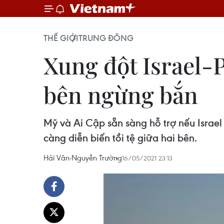
THẾ GIỚI
TRUNG ĐÔNG
Xung đột Israel-P
bên ngừng bắn
Mỹ và Ai Cập sẵn sàng hỗ trợ nếu Israe
càng diễn biến tồi tệ giữa hai bên.
Hải Vân-Nguyễn Trường
16/05/2021 23:13