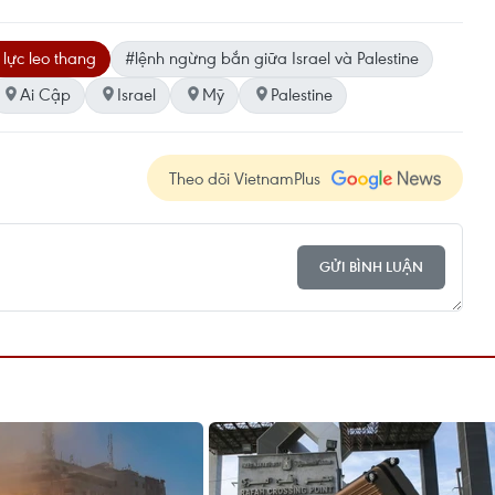
lực leo thang
#lệnh ngừng bắn giữa Israel và Palestine
Ai Cập
Israel
Mỹ
Palestine
Theo dõi VietnamPlus
GỬI BÌNH LUẬN