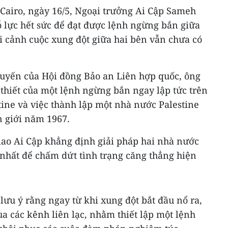
Cairo, ngày 16/5, Ngoại trưởng Ai Cập Sameh
ỗ lực hết sức để đạt được lệnh ngừng bắn giữa
bối cảnh cuộc xung đột giữa hai bên vẫn chưa có
 tuyến của Hội đồng Bảo an Liên hợp quốc, ông
hiết của một lệnh ngừng bắn ngay lập tức trên
tine và việc thành lập một nhà nước Palestine
n giới năm 1967.
ao Ai Cập khẳng định giải pháp hai nhà nước
 nhất để chấm dứt tình trạng căng thẳng hiện
ưu ý rằng ngay từ khi xung đột bắt đầu nổ ra,
ua các kênh liên lạc, nhằm thiết lập một lệnh