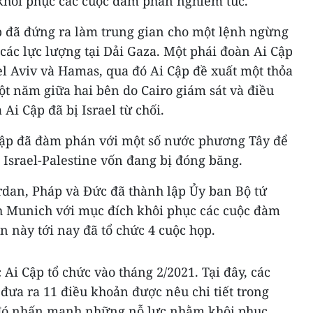
khôi phục các cuộc đàm phán nghiêm túc.
ập đã đứng ra làm trung gian cho một lệnh ngừng
 các lực lượng tại Dải Gaza. Một phái đoàn Ai Cập
l Aviv và Hamas, qua đó Ai Cập đề xuất một thỏa
t năm giữa hai bên do Cairo giám sát và điều
 Ai Cập đã bị Israel từ chối.
ập đã đàm phán với một số nước phương Tây để
h Israel-Palestine vốn đang bị đóng băng.
ordan, Pháp và Đức đã thành lập Ủy ban Bộ tứ
h Munich với mục đích khôi phục các cuộc đàm
n này tới nay đã tổ chức 4 cuộc họp.
Ai Cập tổ chức vào tháng 2/2021. Tại đây, các
đưa ra 11 điều khoản được nêu chi tiết trong
 đó nhấn mạnh những nỗ lực nhằm khôi phục