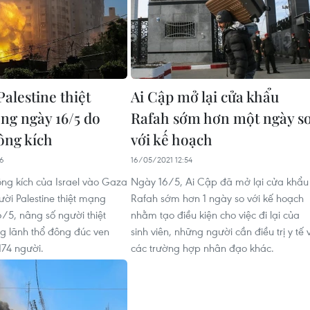
Palestine thiệt
Ai Cập mở lại cửa khẩu
ng ngày 16/5 do
Rafah sớm hơn một ngày s
ông kích
với kế hoạch
06
16/05/2021 12:54
ng kích của Israel vào Gaza
Ngày 16/5, Ai Cập đã mở lại cửa khẩu
ười Palestine thiệt mạng
Rafah sớm hơn 1 ngày so với kế hoạch
6/5, nâng số người thiệt
nhằm tạo điều kiện cho việc đi lại của
g lãnh thổ đông đúc ven
sinh viên, những người cần điều trị y tế 
174 người.
các trường hợp nhân đạo khác.