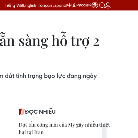
Tiếng Việt
English
Français
Español
中文
Русский
ẵn sàng hỗ trợ 2
m dứt tình trạng bạo lực đang ngày
ĐỌC NHIỀU
Đợt tấn công mới của Mỹ gây nhiều thiệt
hại tại Iran