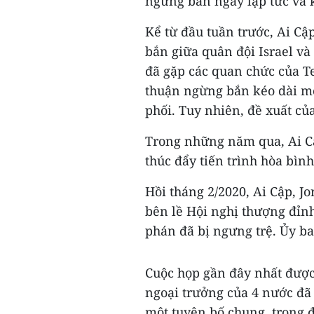
ngừng bắn ngay lập tức và 
Kể từ đầu tuần trước, Ai C
bắn giữa quân đội Israel và
đã gặp các quan chức của Te
thuận ngừng bắn kéo dài mộ
phối. Tuy nhiên, đề xuất của
Trong những năm qua, Ai C
thúc đẩy tiến trình hòa bìn
Hồi tháng 2/2020, Ai Cập, J
bên lề Hội nghị thượng đỉn
phán đã bị ngưng trệ. Ủy ba
Cuộc họp gần đây nhất được 
ngoại trưởng của 4 nước đã 
một tuyên bố chung, trong