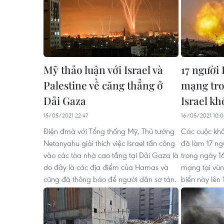
Mỹ thảo luận với Israel và
17 người 
Palestine về căng thẳng ở
mạng tro
Dải Gaza
Israel kh
15/05/2021 22:47
16/05/2021 10:
Điện đmà với Tổng thống Mỹ, Thủ tướng
Các cuộc khô
Netanyahu giải thích việc Israel tấn công
đã làm 17 ng
vào các tòa nhà cao tầng tại Dải Gaza là
trong ngày 1
do đây là các địa điểm của Hamas và
mạng tại vùn
cũng đã thông báo để người dân sơ tán.
biển này lên 