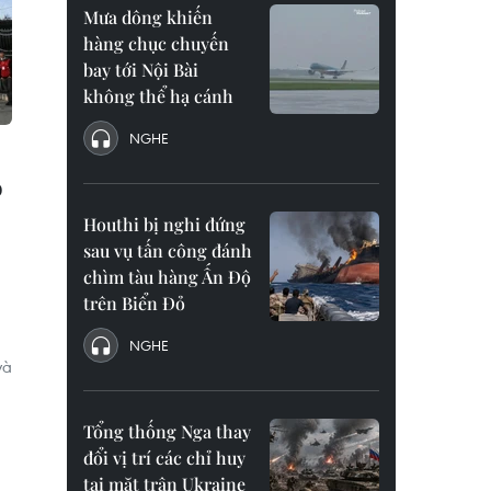
Mưa dông khiến
hàng chục chuyến
bay tới Nội Bài
không thể hạ cánh
NGHE
o
Houthi bị nghi đứng
sau vụ tấn công đánh
chìm tàu hàng Ấn Độ
trên Biển Đỏ
NGHE
và
Tổng thống Nga thay
đổi vị trí các chỉ huy
tại mặt trận Ukraine