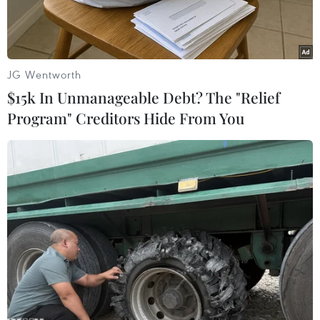
JG Wentworth
$15k In Unmanageable Debt? The "Relief
Program" Creditors Hide From You
Ngoại trưởng Anh Boris Johnson và người đồng cấp Zimbabwe
Sibusiso Moyo. (Nguồn: bulawayo24)
Anh sẽ "hoàn toàn ủng hộ" Zimbabwe trở lại
Khối Thịnh vượng chung. Tuyên bố trên được
Bộ Ngoại giao Anh đưa ra ngày 20/4 sau cuộc
gặp giữa Ngoại trưởng nước này Boris Johnson