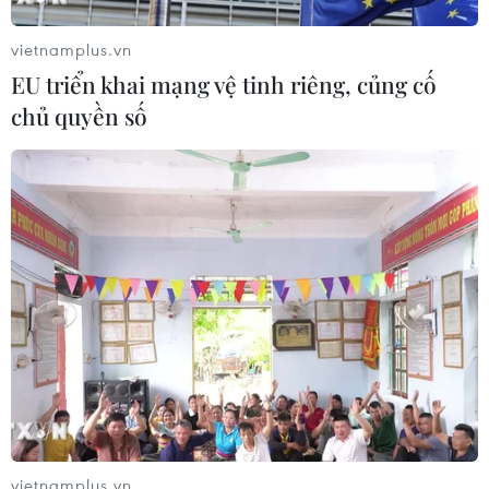
Xem thêm
vietnamplus.vn
EU triển khai mạng vệ tinh riêng, củng cố
chủ quyền số
CƠ QUAN CHỦ QUẢN: THÔNG TẤN XÃ VIỆT NAM
Tổng Biên tập: TRẦN TIẾN DUẨN
Phó Tổng Biên tập: NGUYỄN THỊ TÁM, KHÚC THANH
THỦY
Sở hữu trí tuệ
Quy định sử dụng
RSS
Hỗ trợ
Ngôn ngữ
TTXVN
Dịch vụ tin
Quảng cáo
vietnamplus.vn