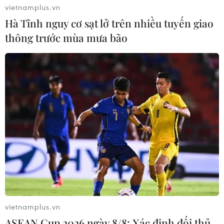
vietnamplus.vn
Hà Tĩnh nguy cơ sạt lở trên nhiều tuyến giao
thông trước mùa mưa bão
Thủ tướng Anh xin lỗi các lãnh đạo Caribe
về xử lý vấn đề nhập cư
18/04/2018 00:53
Thủ tướng Anh Theresa May ngày 17/4 đã lên tiếng xin
lỗi lãnh đạo các nước vùng Caribe liên quan đến việc
trục xuất một số người vùng Caribe đến Anh sống từ
những năm 70 của thế kỷ trước.
vietnamplus.vn
ASEAN Cup 2026 ngày 8/8: Xác định đối thủ