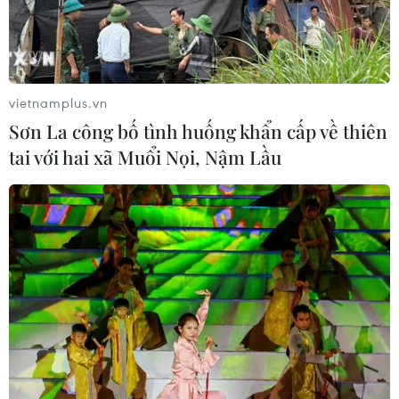
vietnamplus.vn
Sơn La công bố tình huống khẩn cấp về thiên
TIN CÙNG CHUYÊN MỤC
tai với hai xã Muổi Nọi, Nậm Lầu
EU triển khai mạng vệ tinh riêng,
củng cố chủ quyền số
08/08/2026 04:15
Liên hợp quốc kêu gọi chấm dứt tấn
công dân thường trong xung đột
Nga-Ukraine
07/08/2026 04:29