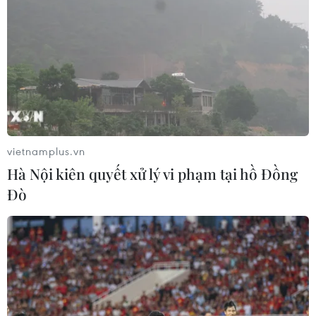
vietnamplus.vn
Hà Nội kiên quyết xử lý vi phạm tại hồ Đồng
Đò