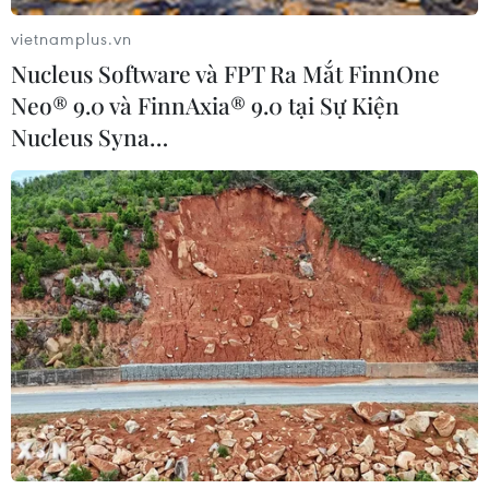
vietnamplus.vn
Nucleus Software và FPT Ra Mắt FinnOne
Anh: Công dân EU đóng vai trò quan
Neo® 9.0 và FinnAxia® 9.0 tại Sự Kiện
trọng trong bầu cử địa phương
Nucleus Syna…
16/03/2018 02:03
Công dân EU đang sinh sống tại Anh được đánh giá sẽ
giữ vai trò khá quan trọng trong các cuộc bầu cử địa
phương dự kiến diễn ra ngày 3/5, nếu họ sẵn sàng đi
bỏ phiếu.