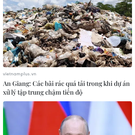
Đâm dao ở trung tâm London, một
nữ nghi phạm bị bắt giữ
05/08/2026 15:07
Nhiều chuyến bay tại Đức chuyển
hướng do vật thể bay gần đường
vietnamplus.vn
băng
An Giang: Các bãi rác quá tải trong khi dự án
05/08/2026 10:54
xử lý tập trung chậm tiến độ
Dự luật trừng phạt Nga của
Mỹ có thể khiến châu Âu chịu tác
động ngược
05/08/2026 04:58