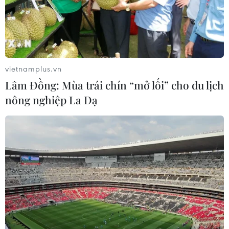
mừng thành phố Birmingham nói riêng và nước Anh nói
chung đã được chọn làm chủ nhà của Đại hội thể thao
của Khối năm 2022.
vietnamplus.vn
Lâm Đồng: Mùa trái chín “mở lối” cho du lịch
nông nghiệp La Dạ
Anh đối mặt với thách thức thiếu nhân lực