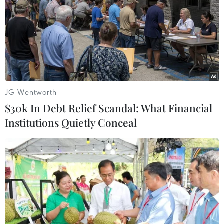
JG Wentworth
$30k In Debt Relief Scandal: What Financial
Institutions Quietly Conceal
Anh: Birmingham đăng cai đại hội thể
thao Khối Thịnh vượng chung
21/12/2017 14:01
Liên đoàn thể thao Khối Thịnh vượng chung (CGF) chúc