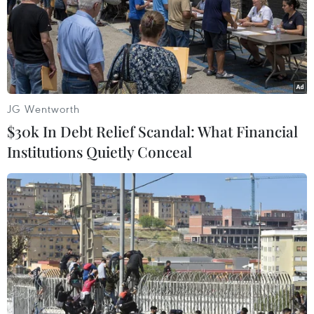
Tờ Daily Sabah hôm 20/12 cho biết Đại sứ Nga ở Thổ
Nhĩ Kỳ Andrey Karlov đã qua đời trong ngày thứ Hai,
sau khi một kẻ tấn công nổ súng vào ông tại một buổi
triển lãm ở Ankara.
JG Wentworth
$30k In Debt Relief Scandal: What Financial
Institutions Quietly Conceal