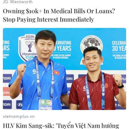
JG Wentworth
phát biểu tại triển lãm./.
Owning $10k+ In Medical Bills Or Loans?
(Vietnam+)
Stop Paying Interest Immediately
vietnamplus.vn
#An ninh
#Thổ Nhĩ Kỳ
#Đại sứ Nga
HLV Kim Sang-sik: 'Tuyển Việt Nam hướng