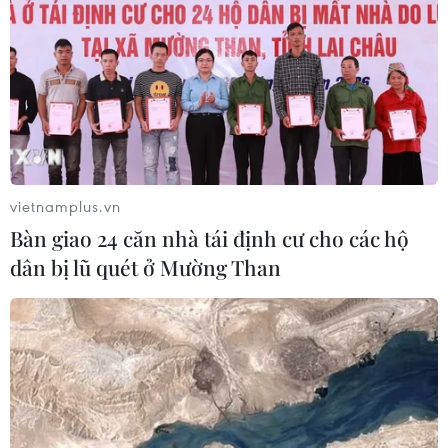
vietnamplus.vn
Bàn giao 24 căn nhà tái định cư cho các hộ
dân bị lũ quét ở Mường Than