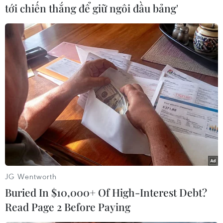
#Đại sứ Nga Andrei Karlov
#Thiệt mạng
Nga
tới chiến thắng để giữ ngôi đầu bảng'
Thổ Nhĩ Kỳ
Theo dõi VietnamPlus
TIN LIÊN QUAN
JG Wentworth
Buried In $10,000+ Of High-Interest Debt?
Read Page 2 Before Paying