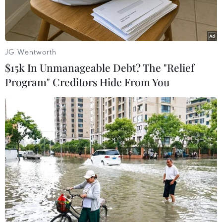
JG Wentworth
$15k In Unmanageable Debt? The "Relief
Program" Creditors Hide From You
Thị trưởng thành phố Ankara Melih Gokcek
Theo hãng tin Reuters, ngày 19/12, Thị trưởng
thành phố Ankara Melih Gokcek cho rằng vụ
tấn công Đại sứ Nga Andrey Karlov nhằm hủy
hoại quan hệ giữa Thổ Nhĩ Kỳ và Nga.
Hiện an ninh xung quang Đại sứ quán Nga tại
thủ đô Ankara đã được tăng cường sau vụ tấn
công khiến Đại sứ Nga thiệt mạng.