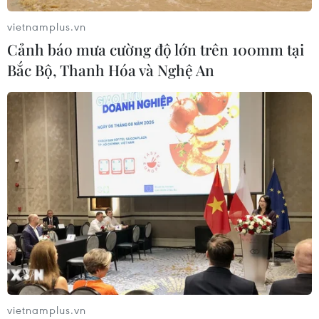
Xem thêm
vietnamplus.vn
Cảnh báo mưa cường độ lớn trên 100mm tại
Bắc Bộ, Thanh Hóa và Nghệ An
CƠ QUAN CHỦ QUẢN: THÔNG TẤN XÃ VIỆT NAM
Tổng Biên tập: TRẦN TIẾN DUẨN
Phó Tổng Biên tập: NGUYỄN THỊ TÁM, KHÚC THANH
THỦY
Sở hữu trí tuệ
Quy định sử dụng
RSS
Hỗ trợ
Ngôn ngữ
TTXVN
vietnamplus.vn
Dịch vụ tin
Quảng cáo