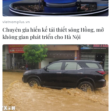
Giáo hoàng Leo XIV ban hành Luật
Cơ bản mới của Vatican
vietnamplus.vn
03/08/2026 05:32
Chuyên gia hiến kế tái thiết sông Hồng, mở
không gian phát triển cho Hà Nội
Tòa án Nga lần đầu phán quyết về
bản quyền đối với sản phẩm do AI tạo
ra
03/08/2026 04:28
Tây Ban Nha nỗ lực khôi phục trật tự
sau cuộc khủng hoảng chưa từng có
03/08/2026 03:55