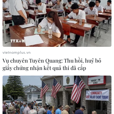
vietnamplus.vn
Vụ chuyên Tuyên Quang: Thu hồi, huỷ bỏ
giấy chứng nhận kết quả thi đã cấp
Đại sứ Nga ở Thổ Nhĩ Kỳ thiệt mạng sau
vụ ám sát chấn động
19/12/2016 17:23