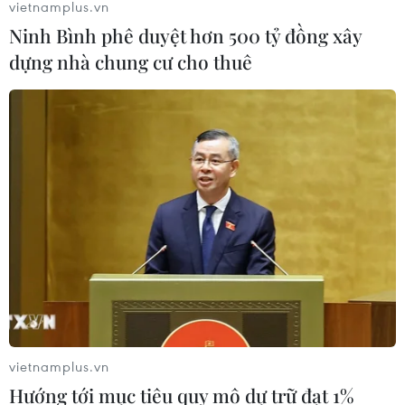
vietnamplus.vn
NATO ưu tiên đẩy nhanh chuyển
Ninh Bình phê duyệt hơn 500 tỷ đồng xây
giao hệ thống phòng không cho
dựng nhà chung cư cho thuê
Ukraine
06/08/2026 12:24
Thắt chặt tình hữu nghị sắt son giữa
các cựu chuyên gia quân sự Nga với
Việt Nam
06/08/2026 06:23
Anh công bố kết quả điều tra ban
đầu vụ đâm dao ở trung tâm London
06/08/2026 06:00
vietnamplus.vn
Hướng tới mục tiêu quy mô dự trữ đạt 1%