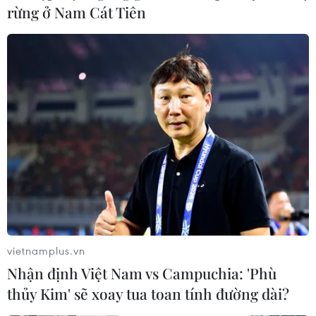
rừng ở Nam Cát Tiên
vietnamplus.vn
Nhận định Việt Nam vs Campuchia: 'Phù
thủy Kim' sẽ xoay tua toan tính đường dài?