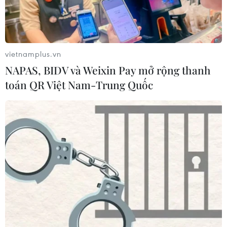
vietnamplus.vn
NAPAS, BIDV và Weixin Pay mở rộng thanh
toán QR Việt Nam-Trung Quốc
TIN CÙNG CHUYÊN MỤC
Nga thông báo tấn công căn
cứ ngầm của Ukraine
06/08/2026 16:21
Tây Ban Nha: 100 người thiệt mạng
trong vụ vượt biển ồ ạt vào Ceuta
06/08/2026 16:03