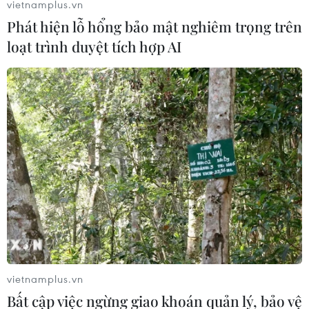
vietnamplus.vn
Phát hiện lỗ hổng bảo mật nghiêm trọng trên
loạt trình duyệt tích hợp AI
Nga sẽ trừng trị những kẻ ra tay sát hại đại
sứ ở Thổ Nhĩ Kỳ
19/12/2016 17:47
Người phát ngôn Bộ Ngoại giao Nga Maria Zakharova
hôm ​19/12 xác nhận Đại sứ Nga ở Thổ Nhĩ Kỳ Andrey
Karlov đã qua đời. Nga coi đây là vụ khủng bố, vấn đề
sẽ được nêu lên trước Hội đồng Bảo an LHQ
vietnamplus.vn
Bất cập việc ngừng giao khoán quản lý, bảo vệ