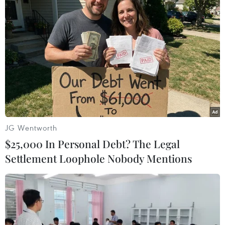
JG Wentworth
$25,000 In Personal Debt? The Legal
Video hiện trường kinh hoàng vụ
Settlement Loophole Nobody Mentions
Đại sứ Nga ở Thổ Nhĩ Kỳ bị bắn
19/12/2016 17:24
Những hình ảnh tại hiện trường mà video ghi lại cho
thấy, Đại sứ Nga tại Thổ Nhĩ Kỳ Andrey Karlov đang
nằm dưới sàn nhà sau khi bị bắn.