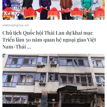
vietnamplus.vn
Chủ tịch Quốc hội Thái Lan dự khai mạc
Triển lãm 50 năm quan hệ ngoại giao Việt
Nam-Thái …
AS Roma thẳng tiến vào bán kết Champions League. (Nguồn:
Getty Images)
AS Roma đã tạo nên cơn địa chấn lớn nhất tại
Champions League mùa này khi giành chiến
thắng đậm 3-0 trước Barcelona ở trận tứ kết