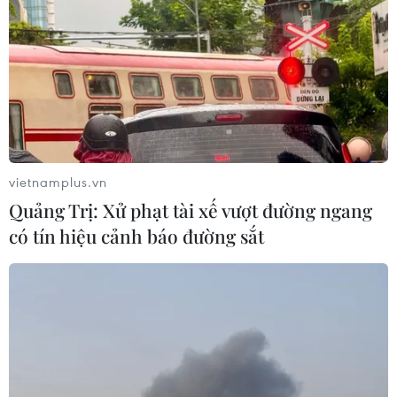
dồn lên tấn công điên cuồng nhưng họ đã
không thể là một lần đưa bóng vào lưới Alisson
Becker, đành ngậm ngùi dừng bước tại
Champions League mùa này.
vietnamplus.vn
Quảng Trị: Xử phạt tài xế vượt đường ngang
có tín hiệu cảnh báo đường sắt
Messi và đồng đội mờ nhạt và phải cúi đầu rời giải. (Nguồn:
Getty Images)