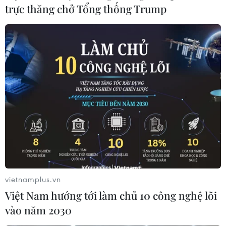
trực thăng chở Tổng thống Trump
Với cú đúp vào lưới Juventus, Ronaldo đã đi vào lịch sử
khi trở thành cầu thủ đầu tiên ghi bàn trong 10 trận đấu
liên tại Champions League.
vietnamplus.vn
Việt Nam hướng tới làm chủ 10 công nghệ lõi
vào năm 2030