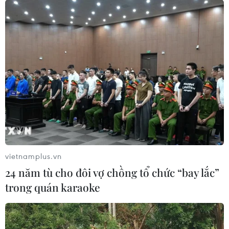
Champions League: Liverpool đè bẹp Man
City, Barcelona hạ đậm Roma
04/04/2018 23:54
Liverpool đã cho thấy họ đúng là khắc tinh của
Manchester City khi đè bẹp đối thủ 3 bàn không gỡ
trong trận tứ kết lượt đi Champions League diễn ra rạng
sáng nay.
vietnamplus.vn
24 năm tù cho đôi vợ chồng tổ chức “bay lắc”
trong quán karaoke