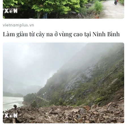
3/8: Việt Nam quyết đấu Indonesia
03/08/2026 01:40
vietnamplus.vn
Nhận định Việt Nam vs
Làm giàu từ cây na ở vùng cao tại Ninh Bình
Indonesia: Thầy Kim cần thay đổi để
giành chiến thắng?
03/08/2026 00:06
Đội tuyển Futsal Việt Nam giành
chiến thắng đậm tại giải đấu ở Thái
Lan
02/08/2026 22:40
Nhận định Việt Nam vs Indonesia:
Chờ kỳ tích ngay tại 'chảo lửa'