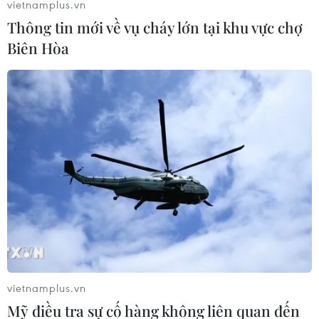
3-0 ngay trên sân Juventus ở lượt đi vòng tứ kết.
vietnamplus.vn
Thông tin mới về vụ cháy lớn tại khu vực chợ
Biên Hòa
Ronaldo thiết lập kỷ lục 'vô tiền khoáng
hậu' tại Champions League
vietnamplus.vn
Mỹ điều tra sự cố hàng không liên quan đến
03/04/2018 22:58