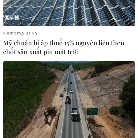
vietnamplus.vn
Mỹ chuẩn bị áp thuế 15% nguyên liệu then
chốt sản xuất pin mặt trời