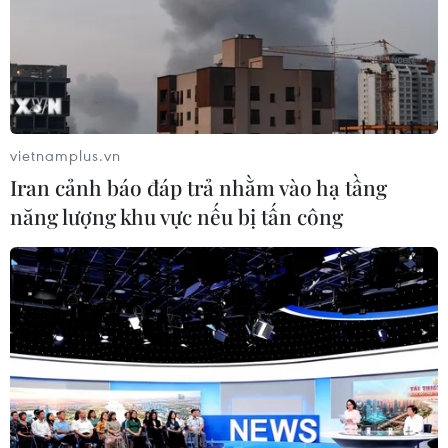
(Vietnam+)
vietnamplus.vn
Iran cảnh báo đáp trả nhằm vào hạ tầng
năng lượng khu vực nếu bị tấn công
#Giày đá bóng
#Barcelona
#AS Roma
#Champions League
#Edin Dzeko
#Daniele De Rossi