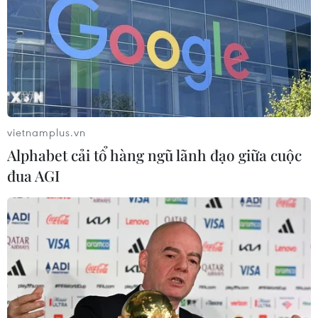
ASEAN Cup 2026 trên kênh nào?
03/08/2026 09:21
Đội tuyển Việt Nam đặt mục
tiêu 3 điểm, cảnh báo Indonesia
trước giờ G
vietnamplus.vn
03/08/2026 07:39
Alphabet cải tổ hàng ngũ lãnh đạo giữa cuộc
đua AGI
ASEAN Cup 2026: Indonesia tổn thất
lực lượng trước trận quyết đấu tuyển
Việt Nam
03/08/2026 07:21
Làn sóng phản đối lan khắp châu Âu,
FIFA đối diện yêu cầu cải tổ