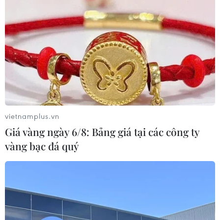
sóng" vì tuyển Việt Nam, chỉ ra lý do
Indonesia thua đau
04/08/2026 02:32
'Hủy diệt' Indonesia 3-0, tuyển Việt
Nam khẳng định vị thế nhà vô địch
ASEAN Cup
03/08/2026 15:39
vietnamplus.vn
Giá vàng ngày 6/8: Bảng giá tại các công ty
ASEAN Cup 2026: Tuyển Việt Nam
vàng bạc đá quý
bước vào thử thách lớn nhất
03/08/2026 13:04
Xem trực tiếp Indonesia-Việt Nam tại