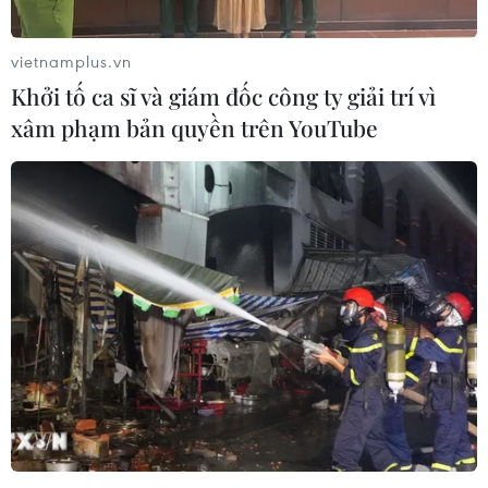
vietnamplus.vn
Khởi tố ca sĩ và giám đốc công ty giải trí vì
xâm phạm bản quyền trên YouTube
Ronaldo 'hạ gục' Juventus, Real Madrid
đặt một chân vào bán kết
03/04/2018 23:01
Real Madrid đã đặt một chân vào vòng bán kết
Champions League mùa này sau khi chiến thắng đậm