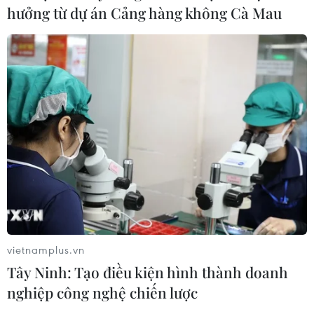
hưởng từ dự án Cảng hàng không Cà Mau
TIN CÙNG CHUYÊN MỤC
Chủ tịch Liên đoàn Bóng đá thế giới
chịu sức ép chưa từng có
06/08/2026 04:12
Futsal Việt Nam bất bại sau trận hòa
khó tin trước chủ nhà Thái Lan
vietnamplus.vn
06/08/2026 02:38
Tây Ninh: Tạo điều kiện hình thành doanh
nghiệp công nghệ chiến lược