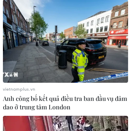
Trên chấm 11m, Daniele De Rossi đã không bỏ
lỡ cơ hội để ghi tên mình lên bảng điện tử, giúp
Roma vượt lên dẫn 2-0, đồng nghĩa với việc chỉ
cần 1 bàn thắng nữa là họ sẽ lập nên kỳ tích.
Điều này giúp cho tinh thần thi đấu của các cầu
thủ Roma càng được đẩy lên cao trước một
Barcelona thi đấu bế tắc dù trong đội hình có
siêu sao Lionel Messi.
vietnamplus.vn
Anh công bố kết quả điều tra ban đầu vụ đâm
dao ở trung tâm London